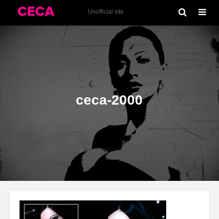
Ceca (2000) album
Unofficial site
ceca-2000