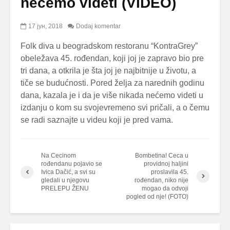
nećemo videti (VIDEO)
17 јун, 2018
Dodaj komentar
Folk diva u beogradskom restoranu “KontraGrey”
obeležava 45. rođendan, koji joj je zapravo bio pre
tri dana, a otkrila je šta joj je najbitnije u životu, a
tiče se budućnosti. Pored želja za narednih godinu
dana, kazala je i da je više nikada nećemo videti u
izdanju o kom su svojevremeno svi pričali, a o čemu
se radi saznajte u videu koji je pred vama.
Na Cecinom
Bombetina! Ceca u
rođendanu pojavio se
providnoj haljini
Ivica Dačić, a svi su
proslavila 45.
gledali u njegovu
rođendan, niko nije
PRELEPU ŽENU
mogao da odvoji
pogled od nje! (FOTO)