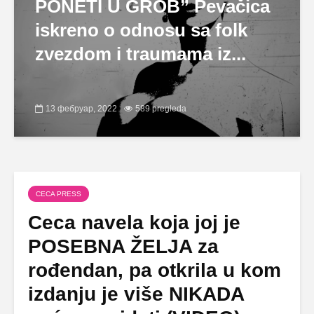
PONETI U GROB” Pevačica
iskreno o odnosu sa folk
zvezdom i traumama iz...
13 фебруар, 2022
589 pregleda
CECA PRESS
Ceca navela koja joj je
POSEBNA ŽELJA za
rođendan, pa otkrila u kom
izdanju je više NIKADA