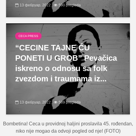
13 фебруар, 2022
590 pregleda
CECA PRESS
“CECINE TAJNE ĆU
PONETI U GROB” Pevačica
iskreno o odnosu sa folk
zvezdom i traumama iz...
13 фебруар, 2022
589 pregleda
Bombetina! Ceca u providnoj haljini proslavila 45. rođendan,
niko nije mogao da odvoji pogled od nje! (FOTO)