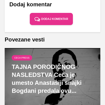
Dodaj komentar
DODAJ KOMENTAR
Povezane vesti
CECA PRESS
TAJNA PORODIČNOG
NASLEDSTVA Ceca je
umesto Anastasiji snajki
Bogdani predala ovu...