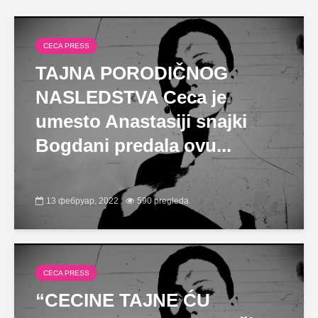
CECA PRESS
TAJNA PORODIČNOG
NASLEDSTVA Ceca je
umesto Anastasiji snajki
Bogdani predala ovu...
13 фебруар, 2022
590 pregleda
CECA PRESS
“CECINE TAJNE ĆU