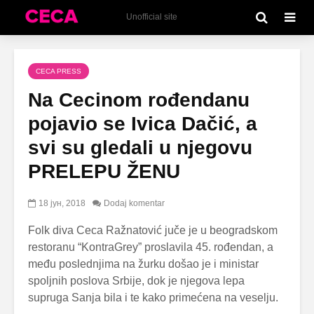
Unofficial site
CECA PRESS
Na Cecinom rođendanu
pojavio se Ivica Dačić, a
svi su gledali u njegovu
PRELEPU ŽENU
18 јун, 2018
Dodaj komentar
Folk diva Ceca Ražnatović juče je u beogradskom
restoranu “KontraGrey” proslavila 45. rođendan, a
među poslednjima na žurku došao je i ministar
spoljnih poslova Srbije, dok je njegova lepa
supruga Sanja bila i te kako primećena na veselju.