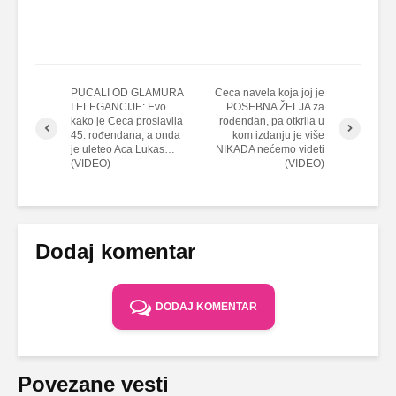
PUCALI OD GLAMURA
Ceca navela koja joj je
I ELEGANCIJE: Evo
POSEBNA ŽELJA za
kako je Ceca proslavila
rođendan, pa otkrila u
45. rođendana, a onda
kom izdanju je više
je uleteo Aca Lukas…
NIKADA nećemo videti
(VIDEO)
(VIDEO)
Dodaj komentar
DODAJ KOMENTAR
Povezane vesti