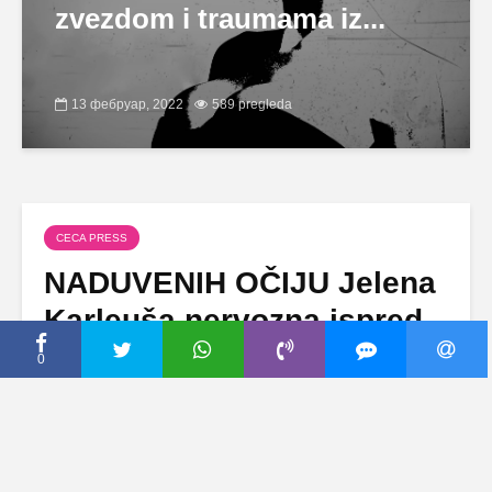
zvezdom i traumama iz...
13 фебруар, 2022
589 pregleda
CECA PRESS
NADUVENIH OČIJU Jelena
Karleuša nervozna ispred
sudnice, imala jedan
0
ZAHTEV ZA POLICAJCA
(BLIC)
11 јун, 2019
Dodaj komentar