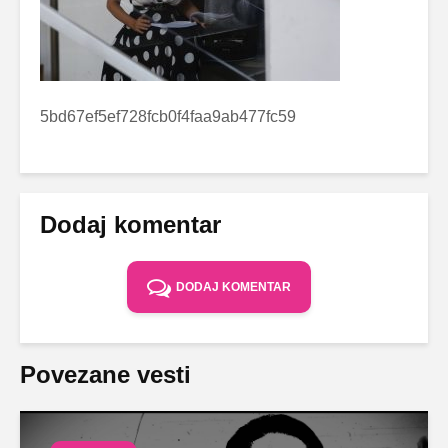
5bd67ef5ef728fcb0f4faa9ab477fc59
Dodaj komentar
DODAJ KOMENTAR
Povezane vesti