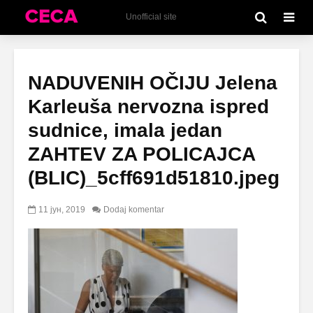
Unofficial site
NADUVENIH OČIJU Jelena
Karleuša nervozna ispred
sudnice, imala jedan
ZAHTEV ZA POLICAJCA
(BLIC)_5cff691d51810.jpeg
11 јун, 2019
Dodaj komentar