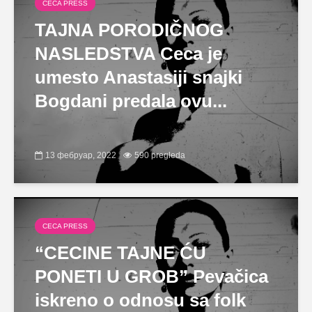
CECA PRESS
TAJNA PORODIČNOG
NASLEDSTVA Ceca je
umesto Anastasiji snajki
Bogdani predala ovu...
13 фебруар, 2022
590 pregleda
CECA PRESS
“CECINE TAJNE ĆU
PONETI U GROB” Pevačica
iskreno o odnosu sa folk