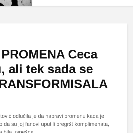
 PROMENA Ceca
, ali tek sada se
TRANSFORMISALA
vić odlučila je da napravi promenu kada je
o da su joj fanovi uputili pregršt komplimenata,
ja bila uspešna.