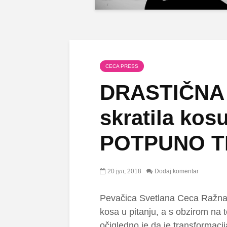
CECA PRESS
DRASTIČNA
skratila kosu
POTPUNO 
20 јул, 2018
Dodaj komentar
Pevačica Svetlana Ceca Ražnato
kosa u pitanju, a s obzirom na t
očigledno je da je transformaci