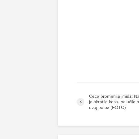
Ceca promenila imidž: N
je skratila kosu, odlučila 
ovaj potez (FOTO)