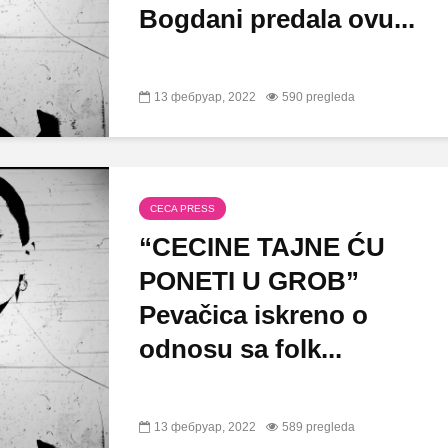
Bogdani predala ovu...
13 фебруар, 2022
590 pregleda
CECA PRESS
“CECINE TAJNE ĆU
PONETI U GROB”
Pevačica iskreno o
odnosu sa folk...
13 фебруар, 2022
589 pregleda