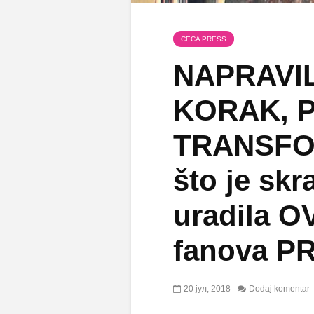
CECA PRESS
NAPRAVI
KORAK, 
TRANSFO
što je skr
uradila O
fanova P
20 јул, 2018
Dodaj komentar