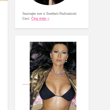
Saznajte sve o Svetlani Ražnatović
Ceci.
Čitaj dalje »