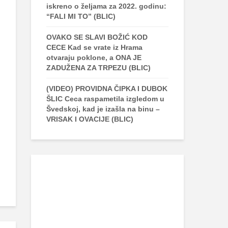
iskreno o željama za 2022. godinu:
“FALI MI TO” (BLIC)
OVAKO SE SLAVI BOŽIĆ KOD
CECE Kad se vrate iz Hrama
otvaraju poklone, a ONA JE
ZADUŽENA ZA TRPEZU (BLIC)
(VIDEO) PROVIDNA ČIPKA I DUBOK
ŠLIC Ceca raspametila izgledom u
Švedskoj, kad je izašla na binu –
VRISAK I OVACIJE (BLIC)