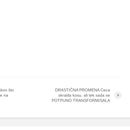
akon što
DRASTIČNA PROMENA Ceca
se na
skratila kosu, ali tek sada se
POTPUNO TRANSFORMISALA