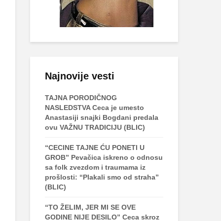
Najnovije vesti
TAJNA PORODIČNOG
NASLEDSTVA Ceca je umesto
Anastasiji snajki Bogdani predala
ovu VAŽNU TRADICIJU (BLIC)
“CECINE TAJNE ĆU PONETI U
GROB” Pevačica iskreno o odnosu
sa folk zvezdom i traumama iz
prošlosti: “Plakali smo od straha”
(BLIC)
“TO ŽELIM, JER MI SE OVE
GODINE NIJE DESILO” Ceca skroz