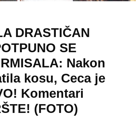
LA DRASTIČAN
POTPUNO SE
RMISALA: Nakon
atila kosu, Ceca je
VO! Komentari
RŠTE! (FOTO)