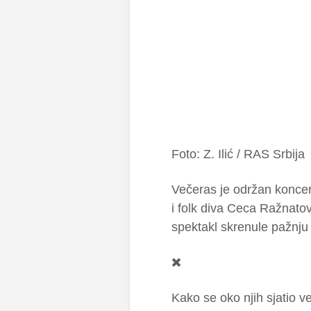
Foto: Z. Ilić / RAS Srbija
Večeras je održan koncert
i folk diva Ceca Ražnato
spektakl skrenule pažnju 
Kako se oko njih sjatio ve