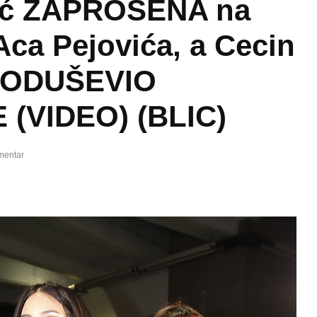
ić ZAPROŠENA na
Aca Pejovića, a Cecin
 ODUŠEVIO
 (VIDEO) (BLIC)
mentar