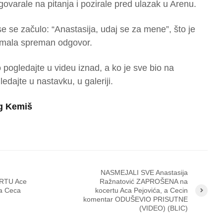
dgovarale na pitanja i pozirale pred ulazak u Arenu.
e se začulo: “Anastasija, udaj se za mene”, što je
 imala spreman odgovor.
 pogledajte u videu iznad, a ko je sve bio na
edajte u nastavku, u galeriji.
ug Kemiš
NASMEJALI SVE Anastasija
RTU Ace
Ražnatović ZAPROŠENA na
ma Ceca
kocertu Aca Pejovića, a Cecin
komentar ODUŠEVIO PRISUTNE
(VIDEO) (BLIC)