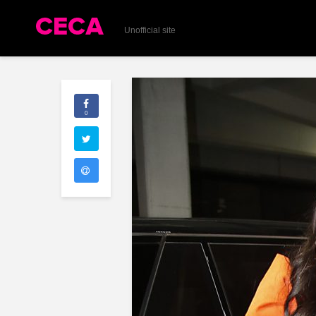
Unofficial site
0