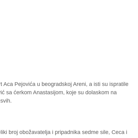
 Aca Pejovića u beogradskoj Areni, a isti su ispratile
vić sa ćerkom Anastasijom, koje su dolaskom na
svih.
liki broj obožavatelja i pripadnika sedme sile, Ceca i