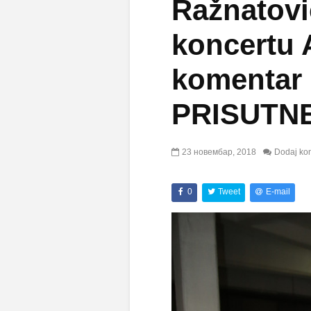
Ražnatov
koncertu 
komentar
PRISUTNE
23 новембар, 2018
Dodaj ko
0
Tweet
E-mail