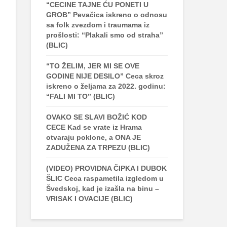
“CECINE TAJNE ĆU PONETI U
GROB” Pevačica iskreno o odnosu
sa folk zvezdom i traumama iz
prošlosti: “Plakali smo od straha”
(BLIC)
“TO ŽELIM, JER MI SE OVE
GODINE NIJE DESILO” Ceca skroz
iskreno o željama za 2022. godinu:
“FALI MI TO” (BLIC)
OVAKO SE SLAVI BOŽIĆ KOD
CECE Kad se vrate iz Hrama
otvaraju poklone, a ONA JE
ZADUŽENA ZA TRPEZU (BLIC)
(VIDEO) PROVIDNA ČIPKA I DUBOK
ŠLIC Ceca raspametila izgledom u
Švedskoj, kad je izašla na binu –
VRISAK I OVACIJE (BLIC)