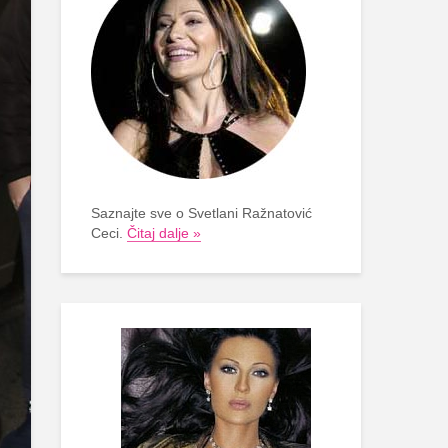
Saznajte sve o Svetlani Ražnatović
Ceci.
Čitaj dalje »