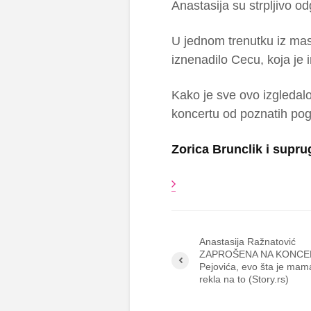
Anastasija su strpljivo o
U jednom trenutku iz mas
iznenadilo Cecu, koja je
Kako je sve ovo izgledalo
koncertu od poznatih pogl
Zorica Brunclik i supr
Anastasija Ražnatović
ZAPROŠENA NA KONCE
Pejovića, evo šta je ma
rekla na to (Story.rs)