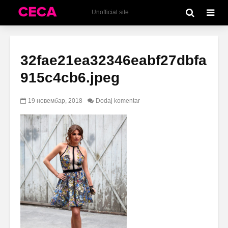
Unofficial site
32fae21ea32346eabf27dbfa
915c4cb6.jpeg
19 новембар, 2018
Dodaj komentar