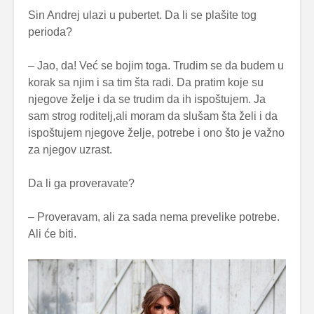
Sin Andrej ulazi u pubertet. Da li se plašite tog
perioda?
– Jao, da! Već se bojim toga. Trudim se da budem u
korak sa njim i sa tim šta radi. Da pratim koje su
njegove želje i da se trudim da ih ispoštujem. Ja
sam strog roditelj,ali moram da slušam šta želi i da
ispoštujem njegove želje, potrebe i ono što je važno
za njegov uzrast.
Da li ga proveravate?
– Proveravam, ali za sada nema prevelike potrebe.
Ali će biti.