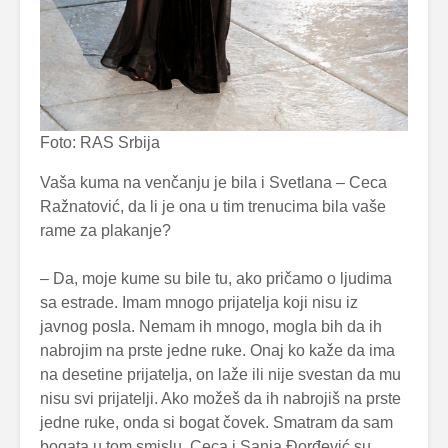
Foto: RAS Srbija
Vaša kuma na venčanju je bila i Svetlana – Ceca
Ražnatović, da li je ona u tim trenucima bila vaše
rame za plakanje?
– Da, moje kume su bile tu, ako pričamo o ljudima
sa estrade. Imam mnogo prijatelja koji nisu iz
javnog posla. Nemam ih mnogo, mogla bih da ih
nabrojim na prste jedne ruke. Onaj ko kaže da ima
na desetine prijatelja, on laže ili nije svestan da mu
nisu svi prijatelji. Ako možeš da ih nabrojiš na prste
jedne ruke, onda si bogat čovek. Smatram da sam
bogata u tom smislu. Ceca i Sanja Đorđević su