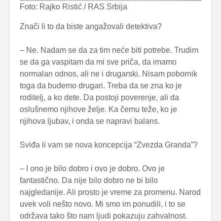
Foto: Rajko Ristić / RAS Srbija
Znači li to da biste angažovali detektiva?
– Ne. Nadam se da za tim neće biti potrebe. Trudim
se da ga vaspitam da mi sve priča, da imamo
normalan odnos, ali ne i drugarski. Nisam pobornik
toga da budemo drugari. Treba da se zna ko je
roditelj, a ko dete. Da postoji poverenje, ali da
oslušnemo njihove želje. Ka čemu teže, ko je
njihova ljubav, i onda se napravi balans.
Sviđa li vam se nova koncepcija “Zvezda Granda”?
– I ono je bilo dobro i ovo je dobro. Ovo je
fantastično. Da nije bilo dobro ne bi bilo
najgledanije. Ali prosto je vreme za promenu. Narod
uvek voli nešto novo. Mi smo im ponudili, i to se
održava tako što nam ljudi pokazuju zahvalnost.