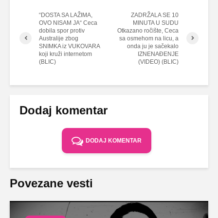
“DOSTA SA LAŽIMA,
ZADRŽALA SE 10
OVO NISAM JA“ Ceca
MINUTA U SUDU
dobila spor protiv
Otkazano ročište, Ceca
Australije zbog
sa osmehom na licu, a
SNIMKA iz VUKOVARA
onda ju je sačekalo
koji kruži internetom
IZNENAĐENJE
(BLIC)
(VIDEO) (BLIC)
Dodaj komentar
DODAJ KOMENTAR
Povezane vesti