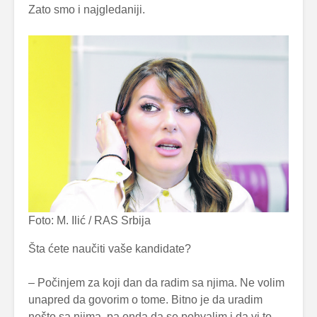
Zato smo i najgledaniji.
Foto: M. Ilić / RAS Srbija
Šta ćete naučiti vaše kandidate?
– Počinjem za koji dan da radim sa njima. Ne volim
unapred da govorim o tome. Bitno je da uradim
nešto sa njima, pa onda da se pohvalim i da vi to