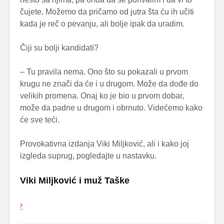
čujete. Možemo da pričamo od jutra šta ću ih učiti
kada je reč o pevanju, ali bolje ipak da uradim.
Čiji su bolji kandidati?
– Tu pravila nema. Ono što su pokazali u prvom
krugu ne znači da će i u drugom. Može da dođe do
velikih promena. Onaj ko je bio u prvom dobar,
može da padne u drugom i obrnuto. Videćemo kako
će sve teći.
Provokativna izdanja Viki Miljković, ali i kako joj
izgleda suprug, pogledajte u nastavku.
Viki Miljković i muž Taške