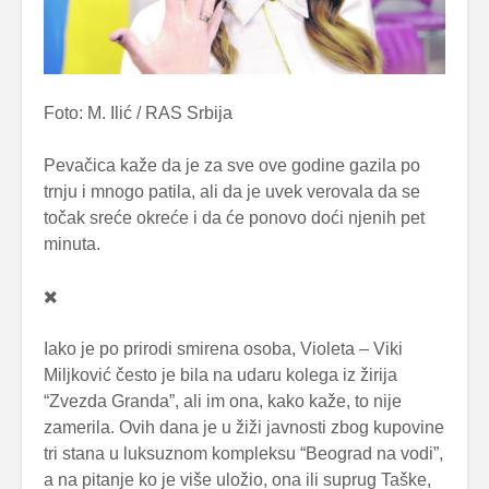
Foto: M. Ilić / RAS Srbija
Pevačica kaže da je za sve ove godine gazila po
trnju i mnogo patila, ali da je uvek verovala da se
točak sreće okreće i da će ponovo doći njenih pet
minuta.
Iako je po prirodi smirena osoba, Violeta – Viki
Miljković često je bila na udaru kolega iz žirija
“Zvezda Granda”, ali im ona, kako kaže, to nije
zamerila. Ovih dana je u žiži javnosti zbog kupovine
tri stana u luksuznom kompleksu “Beograd na vodi”,
a na pitanje ko je više uložio, ona ili suprug Taške,