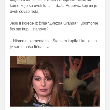
kume koje su uvek tu, ali i Saša Popović, koji mi je
uvek čuvao leđa.
Jesu li kolege iz žirija “Zvezda Granda” ljubomorne
što ste kupili stanove?
– Nismo ni komentarisli. Šta sam kupila i koliko, to
je samo naša lična stvar.