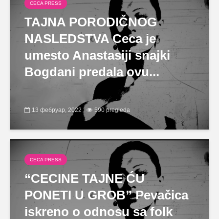
CECA PRESS
TAJNA PORODIČNOG
NASLEDSTVA Ceca je
umesto Anastasiji snajki
Bogdani predala ovu...
13 фебруар, 2022
590 pregleda
CECA PRESS
“CECINE TAJNE ĆU
PONETI U GROB” Pevačica
iskreno o odnosu sa folk