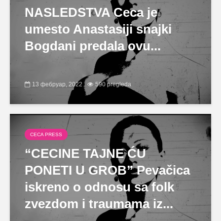
NASLEDSTVA Ceca je
umesto Anastasiji snajki
Bogdani predala ovu...
13 фебруар, 2022
590 pregleda
CECA PRESS
“CECINE TAJNE ĆU
PONETI U GROB” Pevačica
iskreno o odnosu sa folk
zvezdom i traumama iz...