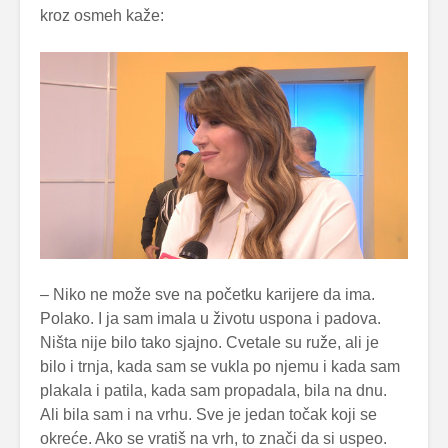
kroz osmeh kaže:
– Niko ne može sve na početku karijere da ima.
Polako. I ja sam imala u životu uspona i padova.
Ništa nije bilo tako sjajno. Cvetale su ruže, ali je
bilo i trnja, kada sam se vukla po njemu i kada sam
plakala i patila, kada sam propadala, bila na dnu.
Ali bila sam i na vrhu. Sve je jedan točak koji se
okreće. Ako se vratiš na vrh, to znači da si uspeo.