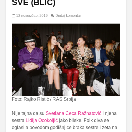
SVE (BLIC)
12 новембар, 2019
Dodaj komentar
Foto: Rajko Ristić / RAS Srbija
Nije tajna da su
Svetlana Ceca Ražnatović
i njena
sestra
Lidija Ocokoljić
jako bliske. Folk diva se
oglasila povodom godišnjice braka sestre i zeta na