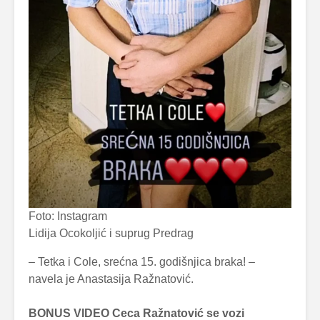
Foto: Instagram
Lidija Ocokoljić i suprug Predrag
– Tetka i Cole, srećna 15. godišnjica braka! –
navela je Anastasija Ražnatović.
BONUS VIDEO Ceca Ražnatović se vozi