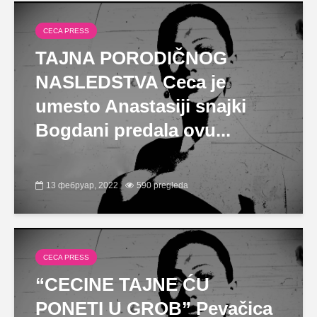
CECA PRESS
TAJNA PORODIČNOG
NASLEDSTVA Ceca je
umesto Anastasiji snajki
Bogdani predala ovu...
13 фебруар, 2022
590 pregleda
CECA PRESS
“CECINE TAJNE ĆU
PONETI U GROB” Pevačica