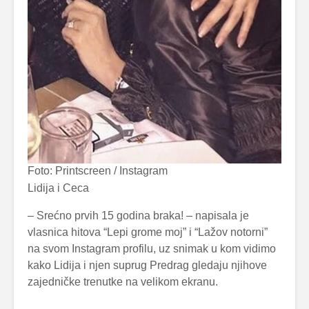
Foto: Printscreen / Instagram
Lidija i Ceca
– Srećno prvih 15 godina braka! – napisala je
vlasnica hitova “Lepi grome moj” i “Lažov notorni”
na svom Instagram profilu, uz snimak u kom vidimo
kako Lidija i njen suprug Predrag gledaju njihove
zajedničke trenutke na velikom ekranu.