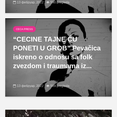
13 фебруар, 2022
590 pregleda
CECA PRESS
“CECINE TAJNE ĆU
PONETI U GROB” Pevačica
iskreno o odnosu sa folk
zvezdom i traumama iz...
13 фебруар, 2022
589 pregleda