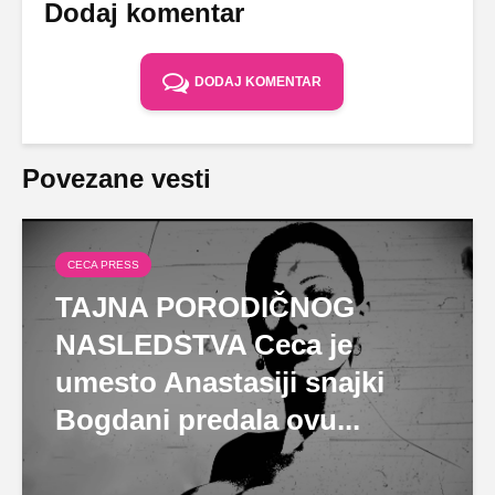
Dodaj komentar
DODAJ KOMENTAR
Povezane vesti
CECA PRESS
TAJNA PORODIČNOG
NASLEDSTVA Ceca je
umesto Anastasiji snajki
Bogdani predala ovu...