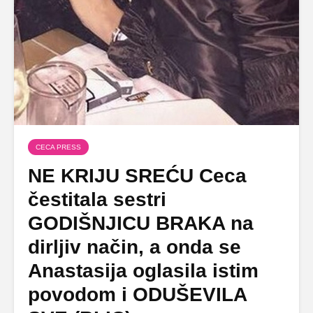
CECA PRESS
NE KRIJU SREĆU Ceca
čestitala sestri
GODIŠNJICU BRAKA na
dirljiv način, a onda se
Anastasija oglasila istim
povodom i ODUŠEVILA