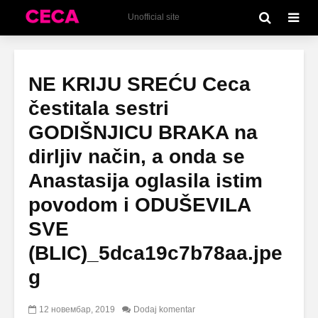
Unofficial site
NE KRIJU SREĆU Ceca
čestitala sestri
GODIŠNJICU BRAKA na
dirljiv način, a onda se
Anastasija oglasila istim
povodom i ODUŠEVILA
SVE
(BLIC)_5dca19c7b78aa.jpe
g
12 новембар, 2019
Dodaj komentar