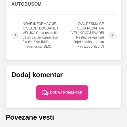
AUTOBUSOM
NOVE INFORMACIJE
OVU PESMU ĆE
O SVADBI BOGDANE I
CECA PEVATI NA
VELJKA Ceca osmislila
VELJKOVOJ SVADBI
detalj za venčanje, evo
Rastužiće vas kad
šta će IZNAJMITI
čujete zašto je retko
mladencima (BLIC)
kad izvodi (BLIC)
Dodaj komentar
DODAJ KOMENTAR
Povezane vesti