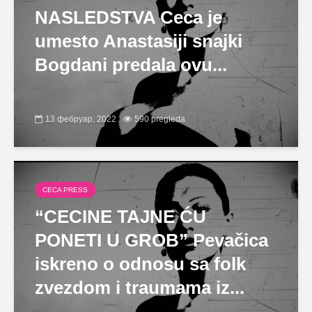
NASLEDSTVA Ceca je
umesto Anastasiji snajki
Bogdani predala ovu...
13 фебруар, 2022
590 pregleda
CECA PRESS
“CECINE TAJNE ĆU
PONETI U GROB” Pevačica
iskreno o odnosu sa folk
zvezdom i traumama iz...