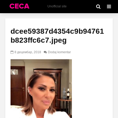
Unofficial site
dcee59387d4354c9b94761
b823ffc6c7.jpeg
8 децембар, 2018
Dodaj komentar