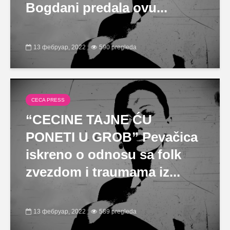
Bogdani predala ovu...
13 фебруар, 2022
590 pregleda
CECA PRESS
“CECINE TAJNE ĆU
PONETI U GROB” Pevačica
iskreno o odnosu sa folk
zvezdom i traumama iz...
13 фебруар, 2022
589 pregleda