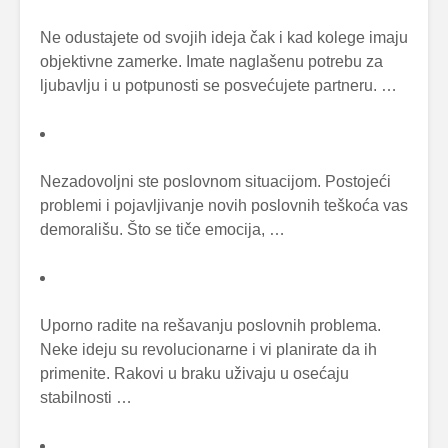
Ne odustajete od svojih ideja čak i kad kolege imaju
objektivne zamerke. Imate naglašenu potrebu za
ljubavlju i u potpunosti se posvećujete partneru. …
Nezadovoljni ste poslovnom situacijom. Postojeći
problemi i pojavljivanje novih poslovnih teškoća vas
demorališu. Što se tiče emocija, …
Uporno radite na rešavanju poslovnih problema.
Neke ideju su revolucionarne i vi planirate da ih
primenite. Rakovi u braku uživaju u osećaju
stabilnosti …