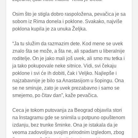
Osim što je stigla dobro raspoložena, pevačica je sa
sobom iz Rima donela i poklone. Svakako, najviše
poklona kupila je za unuka Željka.
“Ja tu služim da razmazim dete. Kod mene se uvek
znalo šta se može, a šta ne, ali spadam u liberalnije
roditelje. On je jako mali još uvek, ali smo mu tetka i
ja tako pokupovale neke sitnice. Vidi, svi čekaju
poklone i svi će ih dobiti, čak i Veljko. Najlepše i
najzabavnije je bilo sa Anastasijom u šopingu. Ona
se ne smiruje, zato je uvek prezabavno i samo se
smejemo, po čitav dan”, kaže pevačica.
Ceca je tokom putovanja za Beograd objavila stori
na Instagramu gde se snimila u potpuno opuštenom
izdanju, bez trunke šminke. Ona je istakala da je
veoma zadovoljna svojim prirodnim izgledom, zbog