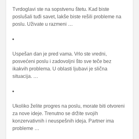
Tvrdoglavi ste na sopstvenu štetu. Kad biste
poslušali tuđi savet, lakše biste rešili probleme na
poslu. Uživate u razmeni …
Uspešan dan je pred vama. Vrlo ste vredni,
posvećeni poslu i zadovoljni što sve teče bez
ikakvih problema. U oblasti ljubavi je slična
situacija. …
Ukoliko želite progres na poslu, morate biti otvoreni
za nove ideje. Trenutno se držite svojih
konzervativnih i neuspešnih ideja. Partner ima
probleme …