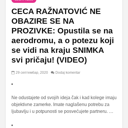
CECA RAŽNATOVIĆ NE
OBAZIRE SE NA
PROZIVKE: Opustila se na
aerodromu, a o potezu koji
se vidi na kraju SNIMKA
svi pričaju! (VIDEO)
29 септембар, 2020
Dodaj komentar
Ne odustajete od svojih ideja čak i kad kolege imaju
objektivne zamerke. Imate naglašenu potrebu za
ljubavlju i u potpunosti se posvećujete partneru. …