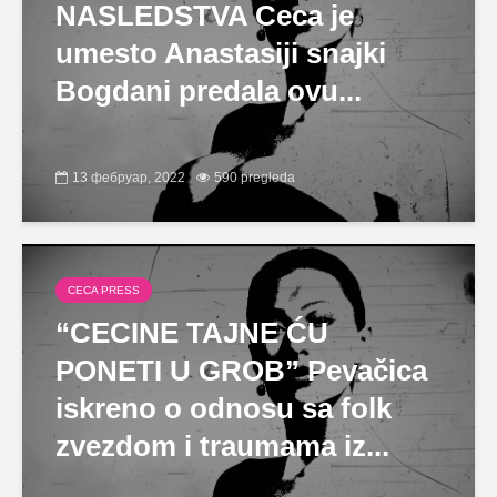
NASLEDSTVA Ceca je
umesto Anastasiji snajki
Bogdani predala ovu...
13 фебруар, 2022
590 pregleda
CECA PRESS
“CECINE TAJNE ĆU
PONETI U GROB” Pevačica
iskreno o odnosu sa folk
zvezdom i traumama iz...