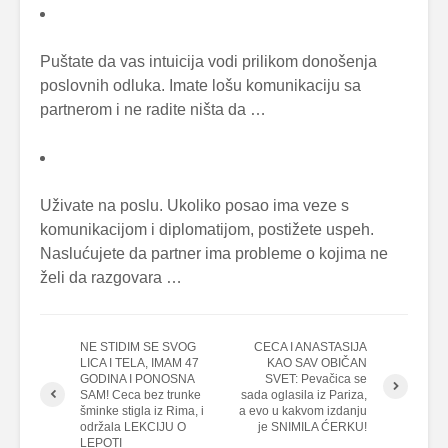
Puštate da vas intuicija vodi prilikom donošenja
poslovnih odluka. Imate lošu komunikaciju sa
partnerom i ne radite ništa da …
Uživate na poslu. Ukoliko posao ima veze s
komunikacijom i diplomatijom, postižete uspeh.
Naslućujete da partner ima probleme o kojima ne
želi da razgovara …
NE STIDIM SE SVOG
CECA I ANASTASIJA
LICA I TELA, IMAM 47
KAO SAV OBIČAN
GODINA I PONOSNA
SVET: Pevačica se
SAM! Ceca bez trunke
sada oglasila iz Pariza,
šminke stigla iz Rima, i
a evo u kakvom izdanju
održala LEKCIJU O
je SNIMILA ĆERKU!
LEPOTI