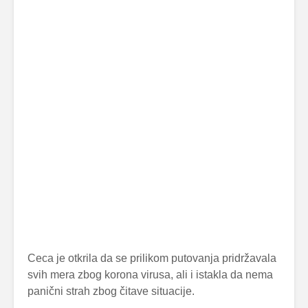
Ceca je otkrila da se prilikom putovanja pridržavala
svih mera zbog korona virusa, ali i istakla da nema
panični strah zbog čitave situacije.