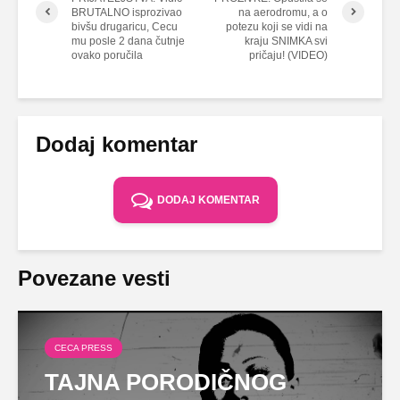
BRUTALNO isprozivao
na aerodromu, a o
bivšu drugaricu, Cecu
potezu koji se vidi na
mu posle 2 dana čutnje
kraju SNIMKA svi
ovako poručila
pričaju! (VIDEO)
Dodaj komentar
DODAJ KOMENTAR
Povezane vesti
CECA PRESS
TAJNA PORODIČNOG