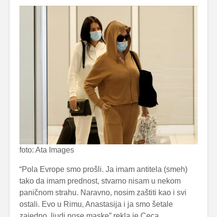
foto: Ata Images
“Pola Evrope smo prošli. Ja imam antitela (smeh)
tako da imam prednost, stvarno nisam u nekom
paničnom strahu. Naravno, nosim zaštiti kao i svi
ostali. Evo u Rimu, Anastasija i ja smo šetale
zajedno, ljudi nose maske” rekla je Ceca.