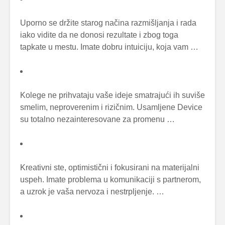
Uporno se držite starog načina razmišljanja i rada
iako vidite da ne donosi rezultate i zbog toga
tapkate u mestu. Imate dobru intuiciju, koja vam …
Kolege ne prihvataju vaše ideje smatrajući ih suviše
smelim, neproverenim i rizičnim. Usamljene Device
su totalno nezainteresovane za promenu …
Kreativni ste, optimistični i fokusirani na materijalni
uspeh. Imate problema u komunikaciji s partnerom,
a uzrok je vaša nervoza i nestrpljenje. …