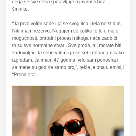
čega se sve češće pojavljuje u javnosti bez
šminke.
“Ja prvo volim sebe i ja se svog lica i tela ne stidim.
Niti imam rezervu. Negujem se koliko je to u mojoj
mogućnosti, prirodni procesi nikoga neće zaobići i
to su sve normalne stvari. Sve prođe, ali morate biti
zadovoljni. Ja sebe volim i ja se sebi dopadam kako
izgledam. Ja imam 47 godina, vrlo sam ponosna i
za mene su godine samo broj”, rekla je ona u emisiji
“Premijera”.