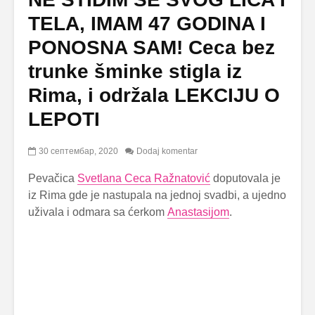
TELA, IMAM 47 GODINA I
PONOSNA SAM! Ceca bez
trunke šminke stigla iz
Rima, i održala LEKCIJU O
LEPOTI
30 септембар, 2020
Dodaj komentar
Pevačica
Svetlana Ceca Ražnatović
doputovala je
iz Rima gde je nastupala na jednoj svadbi, a ujedno
uživala i odmara sa ćerkom
Anastasijom
.