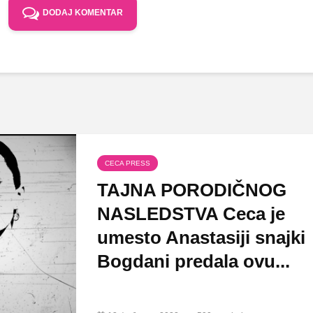
DODAJ KOMENTAR
CECA PRESS
TAJNA PORODIČNOG
NASLEDSTVA Ceca je
umesto Anastasiji snajki
Bogdani predala ovu...