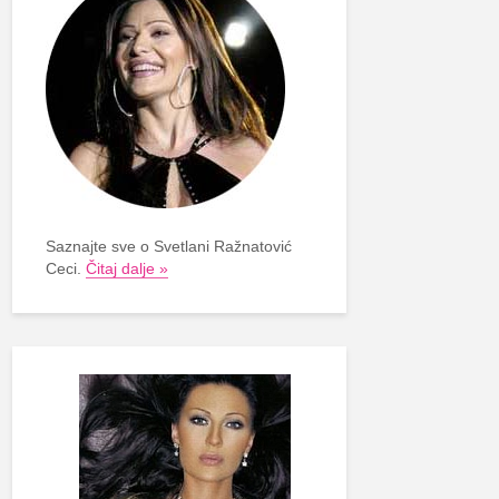
Saznajte sve o Svetlani Ražnatović
Ceci.
Čitaj dalje »