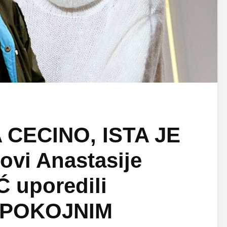
 CECINO, ISTA JE
vi Anastasije
 uporedili
a POKOJNIM