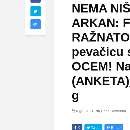
0
NEMA NIŠ
ARKAN: Fa
RAŽNATOV
pevačicu
OCEM! Na 
(ANKETA)
g
6 јун, 2021
Dodaj komentar
0
Tweet
E-mail