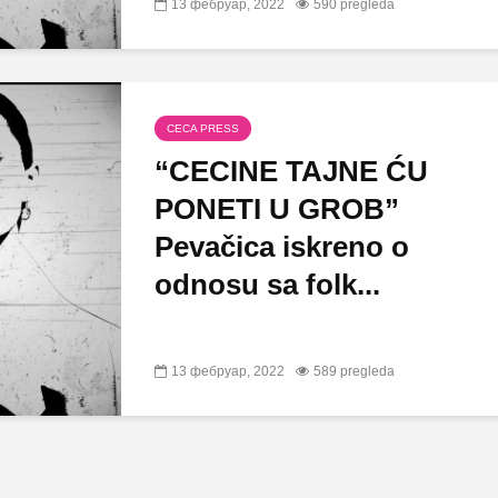
13 фебруар, 2022
590 pregleda
CECA PRESS
“CECINE TAJNE ĆU
PONETI U GROB”
Pevačica iskreno o
odnosu sa folk...
13 фебруар, 2022
589 pregleda