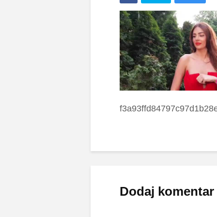
f3a93ffd84797c97d1b28
Dodaj komentar