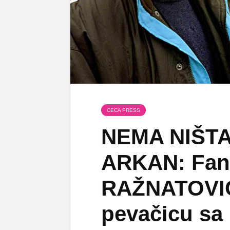
CECA PRESS
NEMA NIŠTA
ARKAN: Fano
RAŽNATOVIĆ
pevačicu s