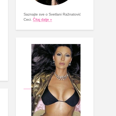
Saznajte sve o Svetlani Ražnatović
Ceci.
Čitaj dalje »