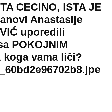
TA CECINO, ISTA JE
novi Anastasije
IĆ uporedili
 sa POKOJNIM
koga vama liči?
_60bd2e96702b8.jpe