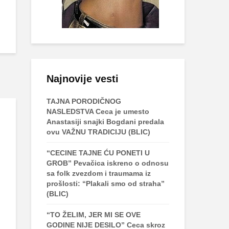
Najnovije vesti
TAJNA PORODIČNOG
NASLEDSTVA Ceca je umesto
Anastasiji snajki Bogdani predala
ovu VAŽNU TRADICIJU (BLIC)
“CECINE TAJNE ĆU PONETI U
GROB” Pevačica iskreno o odnosu
sa folk zvezdom i traumama iz
prošlosti: “Plakali smo od straha”
(BLIC)
“TO ŽELIM, JER MI SE OVE
GODINE NIJE DESILO” Ceca skroz