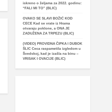
iskreno o željama za 2022. godinu:
“FALI MI TO” (BLIC)
OVAKO SE SLAVI BOŽIĆ KOD
CECE Kad se vrate iz Hrama
otvaraju poklone, a ONA JE
ZADUŽENA ZA TRPEZU (BLIC)
(VIDEO) PROVIDNA ČIPKA I DUBOK
ŠLIC Ceca raspametila izgledom u
Švedskoj, kad je izašla na binu –
VRISAK I OVACIJE (BLIC)