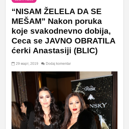
“NISAM ŽELELA DA SE
MEŠAM” Nakon poruka
koje svakodnevno dobija,
Ceca se JAVNO OBRATILA
ćerki Anastasiji (BLIC)
29 март, 2019
Dodaj komentar