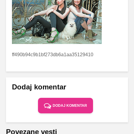
ff490b94c9b1bf273db6a1aa35129410
Dodaj komentar
DODAJ KOMENTAR
Povezane vesti