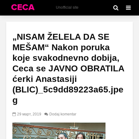
Unofficial site
„NISAM ŽELELA DA SE
MEŠAM“ Nakon poruka
koje svakodnevno dobija,
Ceca se JAVNO OBRATILA
ćerki Anastasiji
(BLIC)_5c9dd89223a65.jpe
g
29 март, 2019
Dodaj komentar