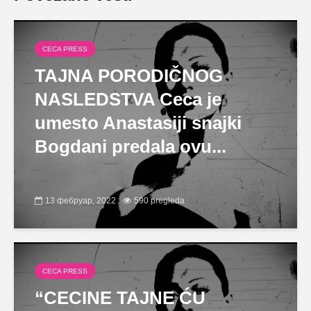
CECA PRESS
TAJNA PORODIČNOG
NASLEDSTVA Ceca je
umesto Anastasiji snajki
Bogdani predala ovu...
13 фебруар, 2022
590 pregleda
CECA PRESS
“CECINE TAJNE ĆU