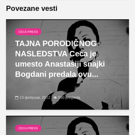
Povezane vesti
CECA PRESS
TAJNA PORODIČNOG
NASLEDSTVA Ceca je
umesto Anastasiji snajki
Bogdani predala ovu...
13 фебруар, 2022
590 pregleda
CECA PRESS