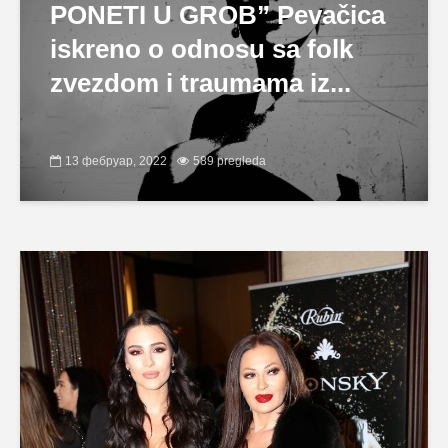
PONETI U GROB” Pevačica
iskreno o odnosu sa folk
zvezdom i traumama iz...
13 фебруар, 2022
589 pregleda