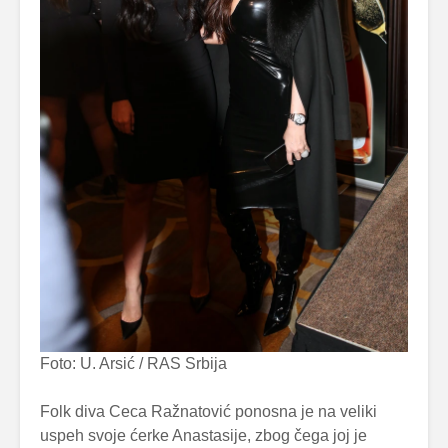
Foto: U. Arsić / RAS Srbija
Folk diva Ceca Ražnatović ponosna je na veliki
uspeh svoje ćerke Anastasije, zbog čega joj je