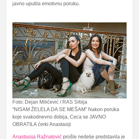
javno uputila emotivnu poruku.
Foto: Dejan Milićević / RAS Srbija
“NISAM ŽELELA DA SE MEŠAM” Nakon poruka
koje svakodnevno dobija, Ceca se JAVNO
OBRATILA ćerki Anastasiji
Anastasija Ražnatović
prošle nedelje predstavila je