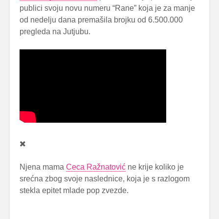
publici svoju novu numeru “Rane” koja je za manje
od nedelju dana premašila brojku od 6.500.000
pregleda na Jutjubu.
Njena mama
Ceca Ražnatović
ne krije koliko je
srećna zbog svoje naslednice, koja je s razlogom
stekla epitet mlade pop zvezde.