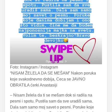
Foto: Instagram / Instagram
“NISAM ŽELELA DA SE MEŠAM” Nakon poruka
koje svakodnevno dobija, Ceca se JAVNO
OBRATILA ćerki Anastasiji
– Nisam želela da ti se mešam dok si radila na
pesmi i spotu. Pustila sam da sve uradiš sama.
Dala sam samo moj savet o pesmi. Poruke koje