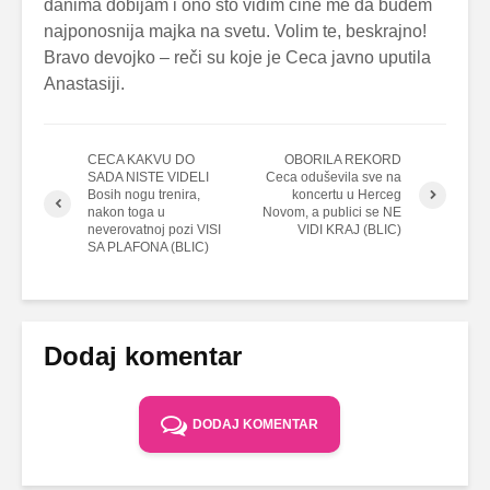
danima dobijam i ono što vidim čine me da budem
najponosnija majka na svetu. Volim te, beskrajno!
Bravo devojko – reči su koje je Ceca javno uputila
Anastasiji.
CECA KAKVU DO
OBORILA REKORD
SADA NISTE VIDELI
Ceca oduševila sve na
Bosih nogu trenira,
koncertu u Herceg
nakon toga u
Novom, a publici se NE
neverovatnoj pozi VISI
VIDI KRAJ (BLIC)
SA PLAFONA (BLIC)
Dodaj komentar
DODAJ KOMENTAR