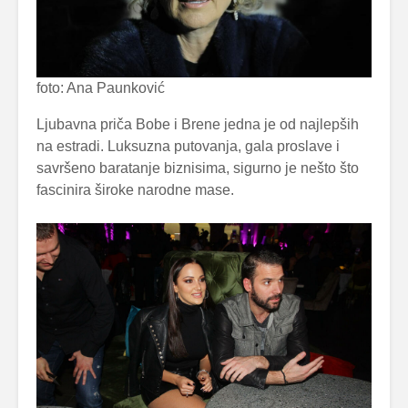
foto: Ana Paunković
Ljubavna priča Bobe i Brene jedna je od najlepših
na estradi. Luksuzna putovanja, gala proslave i
savršeno baratanje biznisima, sigurno je nešto što
fascinira široke narodne mase.