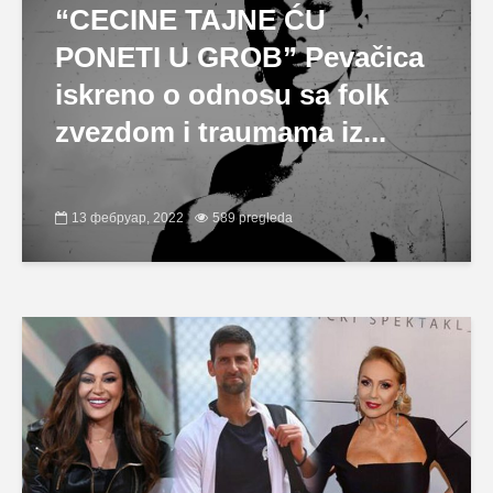
“CECINE TAJNE ĆU
PONETI U GROB” Pevačica
iskreno o odnosu sa folk
zvezdom i traumama iz...
13 фебруар, 2022
589 pregleda