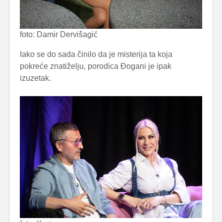
foto: Damir Dervišagić
Iako se do sada činilo da je misterija ta koja
pokreće znatiželju, porodica Đogani je ipak
izuzetak.