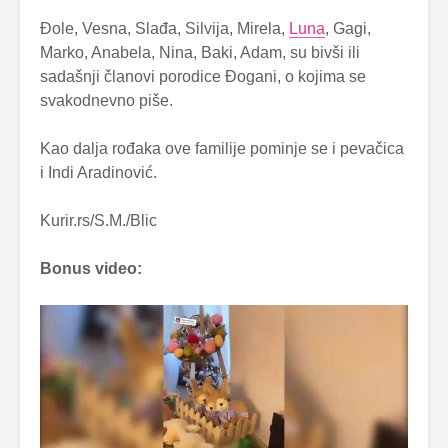
Đole, Vesna, Slađa, Silvija, Mirela,
Luna
, Gagi,
Marko, Anabela, Nina, Baki, Adam, su bivši ili
sadašnji članovi porodice Đogani, o kojima se
svakodnevno piše.
Kao dalja rođaka ove familije pominje se i pevačica
i Indi Aradinović.
Kurir.rs/S.M./Blic
Bonus video: