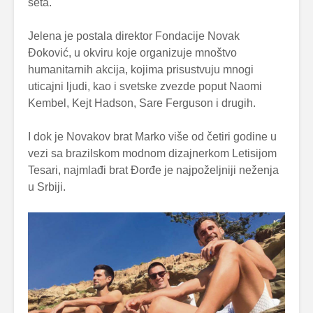
seta.
Jelena je postala direktor Fondacije Novak
Đoković, u okviru koje organizuje mnoštvo
humanitarnih akcija, kojima prisustvuju mnogi
uticajni ljudi, kao i svetske zvezde poput Naomi
Kembel, Kejt Hadson, Sare Ferguson i drugih.
I dok je Novakov brat Marko više od četiri godine u
vezi sa brazilskom modnom dizajnerkom Letisijom
Tesari, najmlađi brat Đorđe je najpoželjniji neženja
u Srbiji.