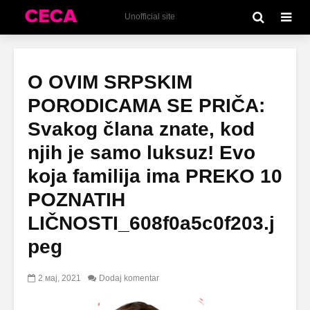
Unofficial site
O OVIM SRPSKIM
PORODICAMA SE PRIČA:
Svakog člana znate, kod
njih je samo luksuz! Evo
koja familija ima PREKO 10
POZNATIH
LIČNOSTI_608f0a5c0f203.j
peg
2 мај, 2021
Dodaj komentar