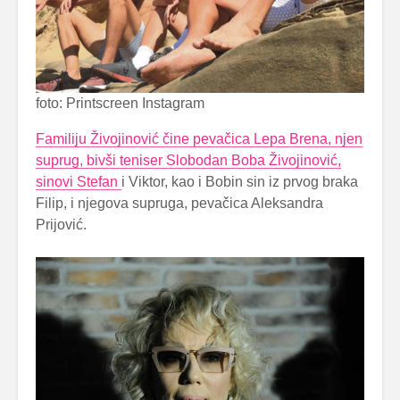
foto: Printscreen Instagram
Familiju Živojinović čine pevačica Lepa Brena, njen
suprug, bivši teniser Slobodan Boba Živojinović,
sinovi Stefan
i Viktor, kao i Bobin sin iz prvog braka
Filip, i njegova supruga, pevačica Aleksandra
Prijović.