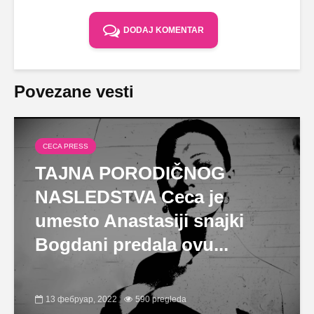
DODAJ KOMENTAR
Povezane vesti
CECA PRESS
TAJNA PORODIČNOG
NASLEDSTVA Ceca je
umesto Anastasiji snajki
Bogdani predala ovu...
13 фебруар, 2022
590 pregleda