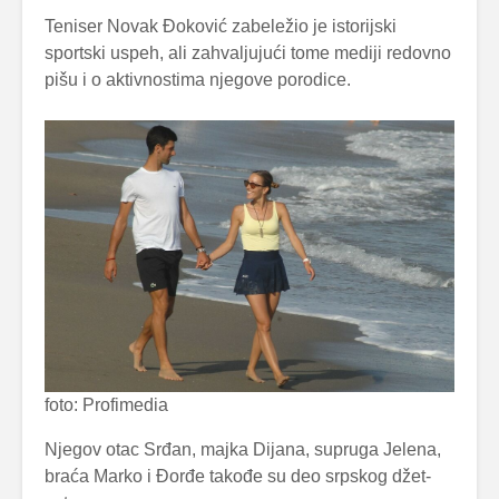
Teniser Novak Đoković zabeležio je istorijski
sportski uspeh, ali zahvaljujući tome mediji redovno
pišu i o aktivnostima njegove porodice.
foto: Profimedia
Njegov otac Srđan, majka Dijana, supruga Jelena,
braća Marko i Đorđe takođe su deo srpskog džet-