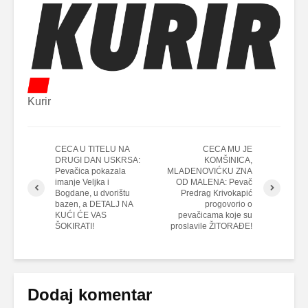
Kurir
CECA U TITELU NA
CECA MU JE
DRUGI DAN USKRSA:
KOMŠINICA,
Pevačica pokazala
MLADENOVIĆKU ZNA
imanje Veljka i
OD MALENA: Pevač
Bogdane, u dvorištu
Predrag Krivokapić
bazen, a DETALJ NA
progovorio o
KUĆI ĆE VAS
pevačicama koje su
ŠOKIRATI!
proslavile ŽITORAĐE!
Dodaj komentar