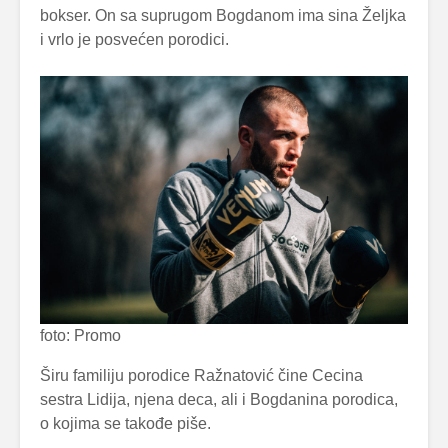
bokser. On sa suprugom Bogdanom ima sina Željka
i vrlo je posvećen porodici.
foto: Promo
Širu familiju porodice Ražnatović čine Cecina
sestra Lidija, njena deca, ali i Bogdanina porodica,
o kojima se takođe piše.