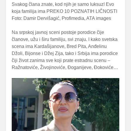
Foto: Damir Dervišagić, Profimedia, ATA images
Na srpskoj javnoj sceni postoje porodice čije
članove, užu i širu familiju, svi znaju. I kako svetska
scena ima Kardašijanove, Bred Pita, Anđelinu
Džoli, Bijonse i Džej Zija, tako i Srbija ima porodice
čiji život zanima sve koji prate estradnu scenu –
Ražnatoviće, Živojinoviće, Đoganijeve, Đokoviće…