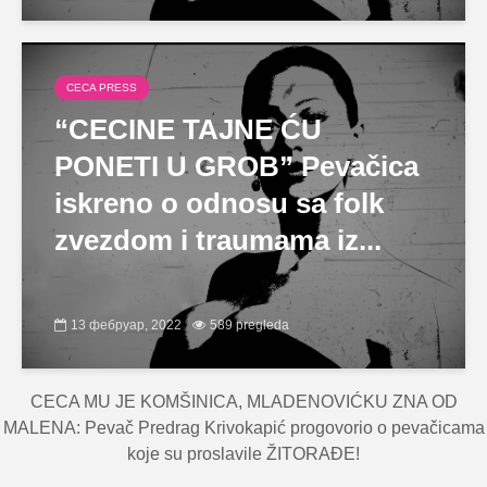
CECA PRESS
“CECINE TAJNE ĆU
PONETI U GROB” Pevačica
iskreno o odnosu sa folk
zvezdom i traumama iz...
13 фебруар, 2022
589 pregleda
CECA MU JE KOMŠINICA, MLADENOVIĆKU ZNA OD
MALENA: Pevač Predrag Krivokapić progovorio o pevačicama
koje su proslavile ŽITORAĐE!