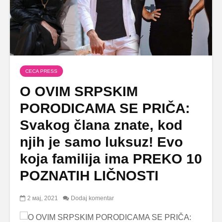
CECA PRESS
O OVIM SRPSKIM
PORODICAMA SE PRIČA:
Svakog člana znate, kod
njih je samo luksuz! Evo
koja familija ima PREKO 10
POZNATIH LIČNOSTI
2 мај, 2021
Dodaj komentar