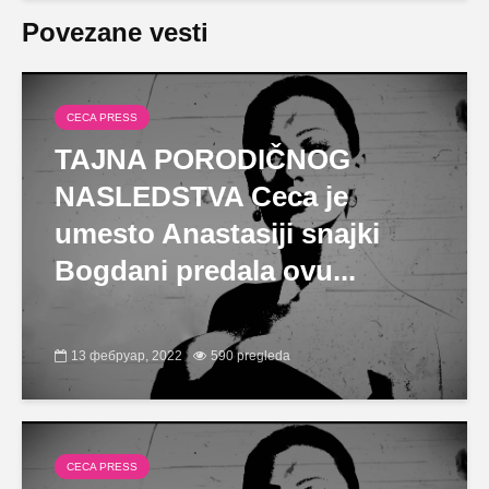
Povezane vesti
CECA PRESS
TAJNA PORODIČNOG
NASLEDSTVA Ceca je
umesto Anastasiji snajki
Bogdani predala ovu...
13 фебруар, 2022
590 pregleda
CECA PRESS