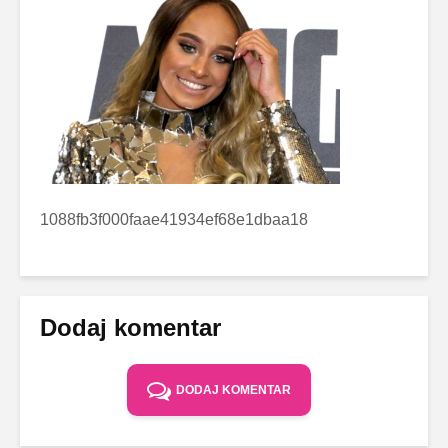
1088fb3f000faae41934ef68e1dbaa18
Dodaj komentar
DODAJ KOMENTAR