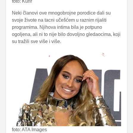
foto: Kurir
Neki članovi ove mnogobrojne porodice dali su
svoje živote na tacni učešćem u raznim rijaliti
programima. Njihova intima bila je potpuno
ogoljena, ali ni to nije bilo dovoljno gledaocima, koji
su tražili sve više i više.
foto: ATA Images