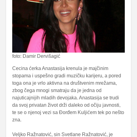
foto: Damir Dervišagić
Cecina ćerka Anastasija krenula je majčinim
stopama i uspešno gradi muzičku karijeru, a pored
toga ona je vrlo aktivna na društvenim mrežama,
zbog čega mnogi smatraju da je jedna od
najuticajnijih mladih devojaka. Anastasija se trudi
da svoj privatan život drži daleko od očiju javnosti,
te se o njenoj vezi sa Đorđem Kuljićem tek po nešto
zna.
Veljko Ražnatović, sin Svetlane Ražnatović, je