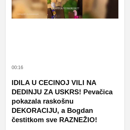
00:16
IDILA U CECINOJ VILI NA
DEDINJU ZA USKRS! Pevačica
pokazala raskošnu
DEKORACIJU, a Bogdan
čestitkom sve RAZNEŽIO!