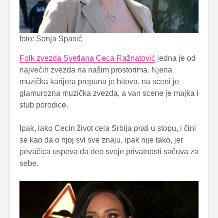
foto: Sonja Spasić
Folk zvezda Svetlana Ceca Ražnatović
jedna je od
najvećih zvezda na našim prostorima. Njena
muzička karijera prepuna je hitova, na sceni je
glamurozna muzička zvezda, a van scene je majka i
stub porodice.
Ipak, iako Cecin život cela Srbija prati u stopu, i čini
se kao da o njoj svi sve znaju, ipak nije tako, jer
pevačica uspeva da deo svoje privatnosti sačuva za
sebe.