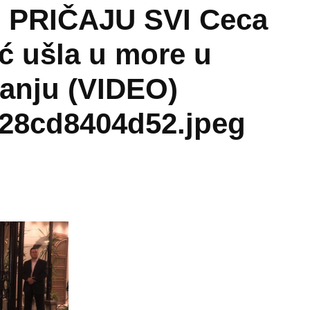
PRIČAJU SVI Ceca
ć ušla u more u
anju (VIDEO)
28cd8404d52.jpeg