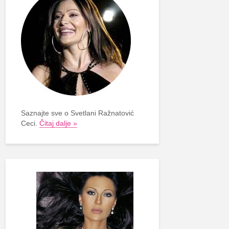
Saznajte sve o Svetlani Ražnatović
Ceci.
Čitaj dalje »