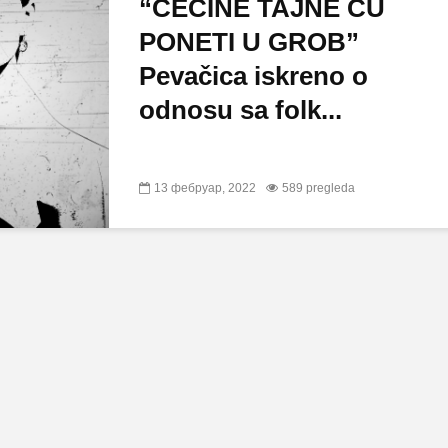
“CECINE TAJNE ĆU
PONETI U GROB”
Pevačica iskreno o
odnosu sa folk...
13 фебруар, 2022
589 pregleda