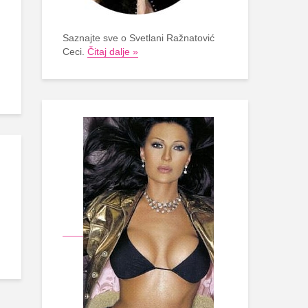
Saznajte sve o Svetlani Ražnatović
Ceci.
Čitaj dalje »