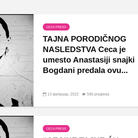
CECA PRESS
TAJNA PORODIČNOG
NASLEDSTVA Ceca je
umesto Anastasiji snajki
Bogdani predala ovu...
13 фебруар, 2022
590 pregleda
CECA PRESS