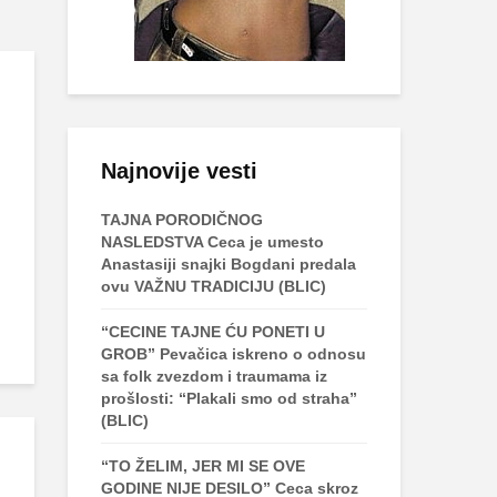
Najnovije vesti
TAJNA PORODIČNOG
NASLEDSTVA Ceca je umesto
Anastasiji snajki Bogdani predala
ovu VAŽNU TRADICIJU (BLIC)
“CECINE TAJNE ĆU PONETI U
GROB” Pevačica iskreno o odnosu
sa folk zvezdom i traumama iz
prošlosti: “Plakali smo od straha”
(BLIC)
“TO ŽELIM, JER MI SE OVE
GODINE NIJE DESILO” Ceca skroz