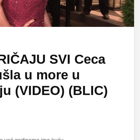
IČAJU SVI Ceca
ušla u more u
u (VIDEO) (BLIC)