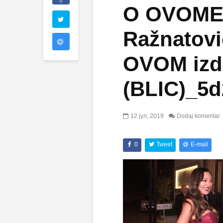
0
O OVOME 
Ražnatovi
OVOM izd
(BLIC)_5d
12 јул, 2019
Dodaj komentar
0
Tweet
E-mail