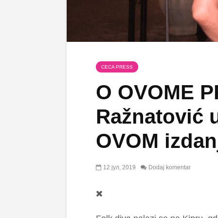
CECA PRESS
O OVOME PR
Ražnatović 
OVOM izdanj
12 јул, 2019
Dodaj komentar