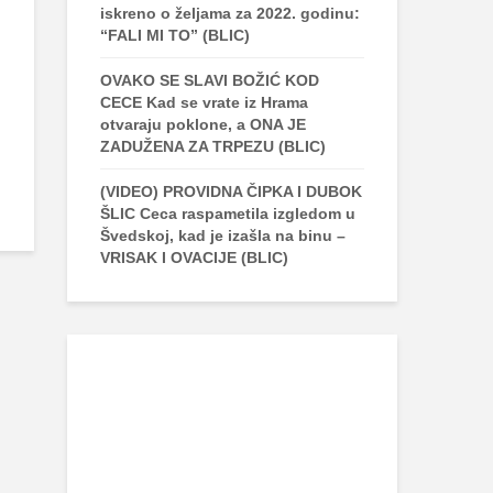
iskreno o željama za 2022. godinu:
“FALI MI TO” (BLIC)
OVAKO SE SLAVI BOŽIĆ KOD
CECE Kad se vrate iz Hrama
otvaraju poklone, a ONA JE
ZADUŽENA ZA TRPEZU (BLIC)
(VIDEO) PROVIDNA ČIPKA I DUBOK
ŠLIC Ceca raspametila izgledom u
Švedskoj, kad je izašla na binu –
VRISAK I OVACIJE (BLIC)