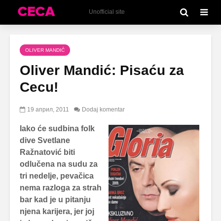
Unofficial site
OLIVER MANDIĆ
Oliver Mandić: Pisaću za
Cecu!
19 април, 2011
Dodaj komentar
Iako će sudbina folk
dive Svetlane
Ražnatović biti
odlučena na sudu za
tri nedelje, pevačica
nema razloga za strah
bar kad je u pitanju
njena karijera, jer joj