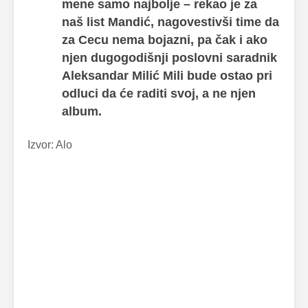
mene samo najbolje – rekao je za
naš list Mandić, nagovestivši time da
za Cecu nema bojazni, pa čak i ako
njen dugogodišnji poslovni saradnik
Aleksandar Milić Mili bude ostao pri
odluci da će raditi svoj, a ne njen
album.
Izvor: Alo