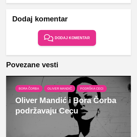
Dodaj komentar
DODAJ KOMENTAR
Povezane vesti
BORA ČORBA
OLIVER MANDIĆ
PODRŠKA CECI
Oliver Mandić i Bora Čorba
podržavaju Cecu