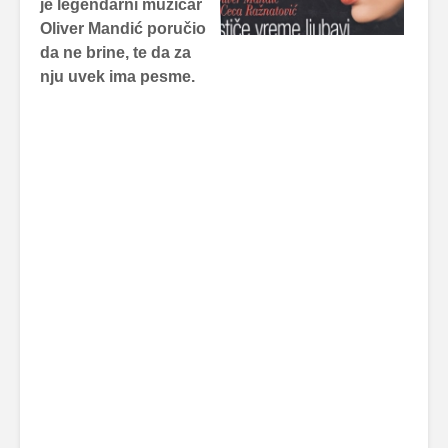
je legendarni muzičar
Oliver Mandić poručio
da ne brine, te da za
nju uvek ima pesme.