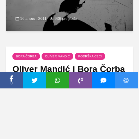
16 април, 2011
936 pregleda
BORA ČORBA
OLIVER MANDIĆ
PODRŠKA CECI
Oliver Mandić i Bora Čorba
podržavaju Cecu
0
16 април, 2011
Dodaj komentar