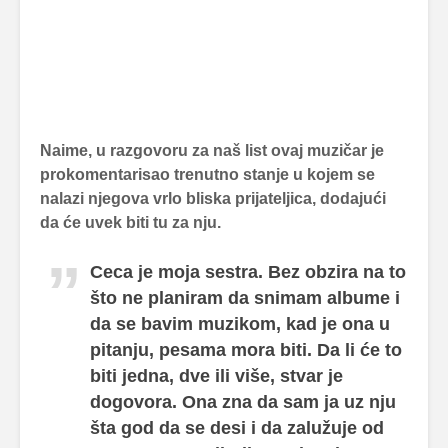
Naime, u razgovoru za naš list ovaj muzičar je
prokomentarisao trenutno stanje u kojem se
nalazi njegova vrlo bliska prijateljica, dodajući
da će uvek biti tu za nju.
Ceca je moja sestra. Bez obzira na to
što ne planiram da snimam albume i
da se bavim muzikom, kad je ona u
pitanju, pesama mora biti. Da li će to
biti jedna, dve ili više, stvar je
dogovora. Ona zna da sam ja uz nju
šta god da se desi i da zalužuje od