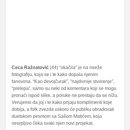
Ceca Ražnatović
(44) “okačila” je na mreže
fotografiju, koja se i te kako dopala njenim
fanovima. “Kao devojčurak”, “najdivnije stvorenje”,
“prelepa”, samo su neki od komentara koji se mogu
pronaći ispod slike, a poruke ne prestaju da se nižu.
Verujemo da joj i te kako prijaju komplimenti koje
dobija, a folk zvezda uskoro će publiku obradovati
duetskom pesmom sa Sašom Matićem, koja
nesrpljivo čeka svaki njen novi projekat.