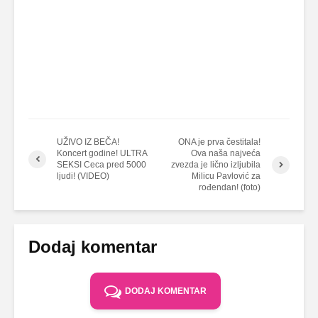
UŽIVO IZ BEČA!
ONA je prva čestitala!
Koncert godine! ULTRA
Ova naša najveća
SEKSI Ceca pred 5000
zvezda je lično izljubila
ljudi! (VIDEO)
Milicu Pavlović za
rođendan! (foto)
Dodaj komentar
DODAJ KOMENTAR