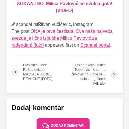
ŠOKANTNO: Milica Pavlović se svukla gola!
(VIDEO)
scandal.rs
ivan vučićević, instagram
The post
ONA je prva čestitala! Ova naša najveća
zvezda je lično izljubila Milicu Pavlović za
rođendan! (foto)
appeared first on
Scandal portal
.
OVA slika Cece
Lezbo akcija: Milica
Ražnatović je
Todorović i Katarina
IZAZVALA BURNE
Živković poljubile se u
REAKCIJE (FOTO)
usta zbog Cece!
(VIDEO)
Dodaj komentar
DODAJ KOMENTAR