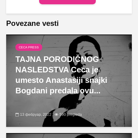
Povezane vesti
CECA PRESS
TAJNA PORODIČNOG
NASLEDSTVA Ceca je
umesto Anastasiji snajki
Bogdani predala ovu...
13 фебруар, 2022
590 pregleda