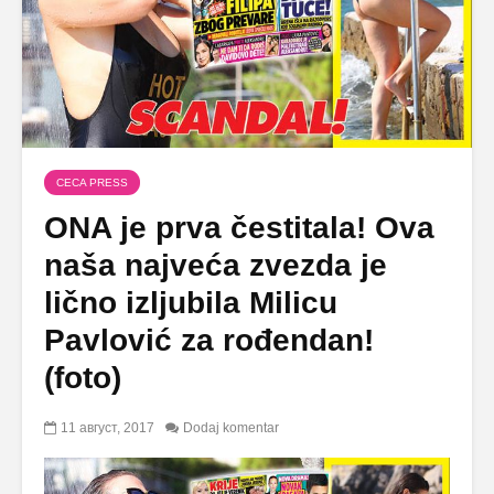
CECA PRESS
ONA je prva čestitala! Ova
naša najveća zvezda je
lično izljubila Milicu
Pavlović za rođendan!
(foto)
11 август, 2017
Dodaj komentar