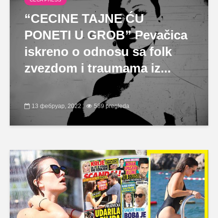
“CECINE TAJNE ĆU
PONETI U GROB” Pevačica
iskreno o odnosu sa folk
zvezdom i traumama iz...
13 фебруар, 2022
589 pregleda