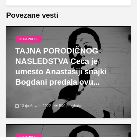
Povezane vesti
CECA PRESS
TAJNA PORODIČNOG
NASLEDSTVA Ceca je
umesto Anastasiji snajki
Bogdani predala ovu...
13 фебруар, 2022
590 pregleda
CECA PRESS