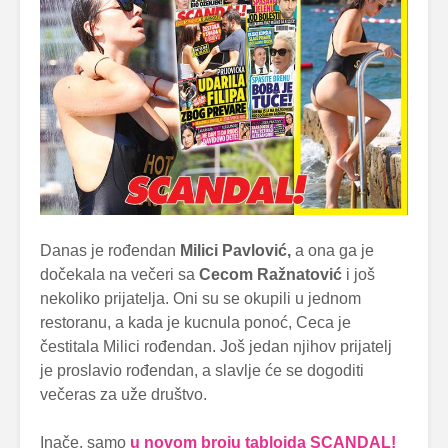
Danas je rođendan
Milici Pavlović,
a ona ga je
dočekala na večeri sa
Cecom Ražnatović
i još
nekoliko prijatelja. Oni su se okupili u jednom
restoranu, a kada je kucnula ponoć, Ceca je
čestitala Milici rođendan. Još jedan njihov prijatelj
je proslavio rođendan, a slavlje će se dogoditi
večeras za uže društvo.
Inače, samo
u novom broju tabloida SCANDAL!