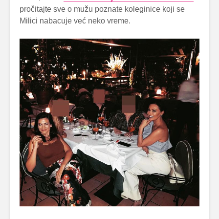
pročitajte sve o mužu poznate koleginice koji se
Milici nabacuje već neko vreme.