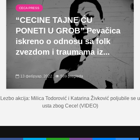
CECA PRESS
“CECINE TAJNE ĆU
PONETI U GROB” Pevačica
iskreno o odnosu sa folk
zvezdom i traumama iz...
13 фебруар, 2022
589 pregleda
Lezbo akcija: Milica Todorović i Katarina Živković poljubile se u
usta zbog Cece! (VIDEO)