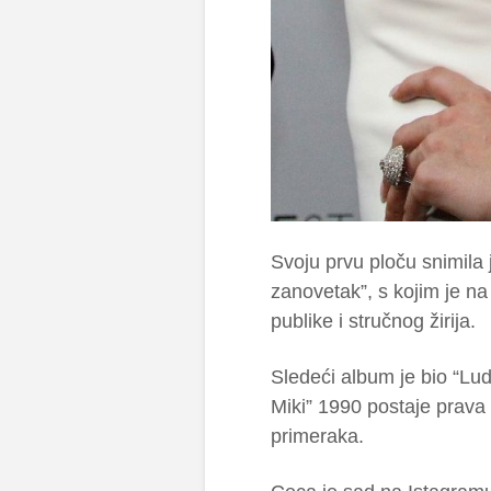
Svoju prvu ploču snimila j
zanovetak”, s kojim je na 
publike i stručnog žirija.
Sledeći album je bio “L
Miki” 1990 postaje prava 
primeraka.