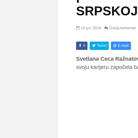
SRPSKOJ 
10 јул, 2018
Dodaj komentar
0
Tweet
E-mail
Svetlana Ceca Ražnato
svoju karijeru započela 