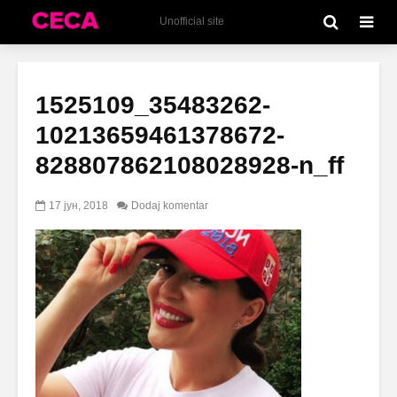
Unofficial site
1525109_35483262-
10213659461378672-
828807862108028928-n_ff
17 јун, 2018
Dodaj komentar