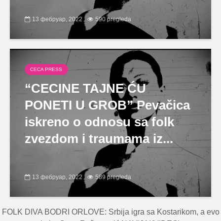
13 фебруар, 2022
590 pregleda
CECA PRESS
“CECINE TAJNE ĆU
PONETI U GROB” Pevačica
iskreno o odnosu sa folk
zvezdom i traumama iz...
13 фебруар, 2022
589 pregleda
FOLK DIVA BODRI ORLOVE: Srbija igra sa Kostarikom, a evo