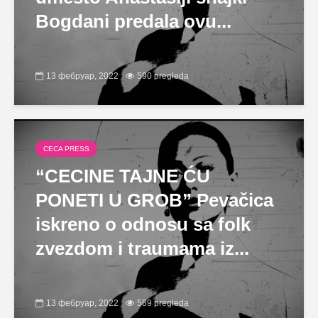
Bogdani predala ovu...
13 фебруар, 2022
590 pregleda
CECA PRESS
“CECINE TAJNE ĆU
PONETI U GROB” Pevačica
iskreno o odnosu sa folk
zvezdom i traumama iz...
13 фебруар, 2022
589 pregleda