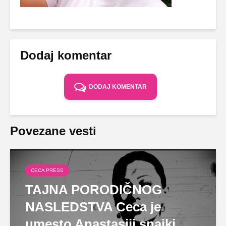
Dodaj komentar
DODAJ KOMENTAR
Povezane vesti
CECA PRESS
TAJNA PORODIČNOG
NASLEDSTVA Ceca je
umesto Anastasiji snajki