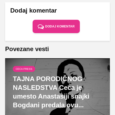
Dodaj komentar
DODAJ KOMENTAR
Povezane vesti
CECA PRESS
TAJNA PORODIČNOG
NASLEDSTVA Ceca je
umesto Anastasiji snajki
Bogdani predala ovu...