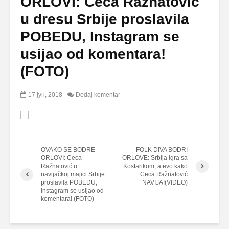
ORLOVI: Ceca Ražnatović
u dresu Srbije proslavila
POBEDU, Instagram se
usijao od komentara!
(FOTO)
17 јун, 2018
Dodaj komentar
OVAKO SE BODRE
FOLK DIVA BODRI
ORLOVI: Ceca
ORLOVE: Srbija igra sa
Ražnatović u
Kostarikom, a evo kako
navijačkoj majici Srbije
Ceca Ražnatović
proslavila POBEDU,
NAVIJA!(VIDEO)
Instagram se usijao od
komentara! (FOTO)