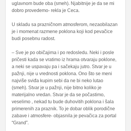
uglavnom bude oba (smeh). Njabitnije je da se mi
dobro provedemo- rekla je Ceca.
U skladu sa prazničnom atmosferom, nezaobilazan
je i momenat razmene poklona koji kod pevačice
budi posebnu radost.
– Sve je po običajima i po redosledu. Neki i posle
pričesti kada se vratimo iz hrama otvaraju poklone,
a neki se uspavaju pa i sačekaju jutro. Stvar je u
pažnji, nije u vrednosti poklona. Ono što se meni
najviše sviđa kupim sebi da ne bi neko lutao
(smeh). Stvar je u pažnji, nije bitno koliko je
materijalno vredan. Stvar je da se počastimo,
veselimo , nekad tu bude duhovitih poklona i šala
primerenih za praznik. To je dobar oblik porodične
zabave i atmosfere- objasnila je pevačica za portal
“Grand”.