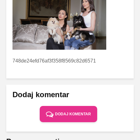
748de24efd76af3f358f8569c82d6571
Dodaj komentar
DODAJ KOMENTAR