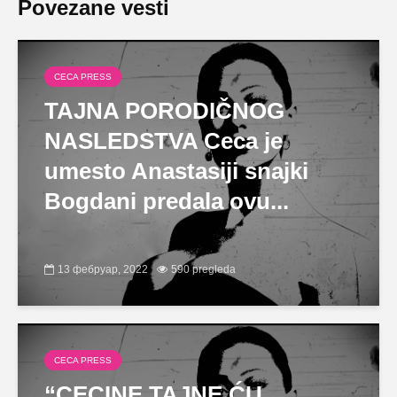
Povezane vesti
CECA PRESS
TAJNA PORODIČNOG
NASLEDSTVA Ceca je
umesto Anastasiji snajki
Bogdani predala ovu...
13 фебруар, 2022
590 pregleda
CECA PRESS
“CECINE TAJNE ĆU