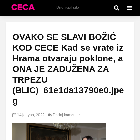
Unofficial site
OVAKO SE SLAVI BOŽIĆ
KOD CECE Kad se vrate iz
Hrama otvaraju poklone, a
ONA JE ZADUŽENA ZA
TRPEZU
(BLIC)_61e1da13790e0.jpe
g
14 јануар, 2022
Dodaj komentar