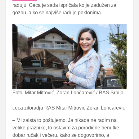
raduju. Ceca je sada ispričala ko je zadužen za
gozbu, a ko se najviše raduje poklonima.
Foto: Mitar Mitrović, Zoran Lončarević / RAS Srbija
ceca zitoradja RAS Mitar Mitrovic Zoran Loncarevic
– Mi zaista to poštujemo. Ja nikada ne radim na
velike praznike, to ostavim za porodične trenutke,
dobar ručak i večeru, kako se dogovorimo, a