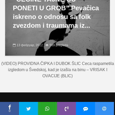
PONETI U GROB” Pevačica
iskreno o odnosu sa folk
zvezdom i traumama iz...
13 фебруар, 2022
589 pregleda
(VIDEO) PROVIDNA ČIPKA I DUBOK ŠLIC Ceca raspametila
izgledom u Švedskoj, kad je izašla na binu – VRISAK I
OVACIJE (BLIC)
Copyright © Ceca.rs 2010-2026 |
Politika privatnosti
|
Uslovi korišćenja
0