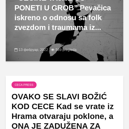
PONETI U GROB” Pevačica
iskreno o odnosu sa folk
zvezdom i traumama iz...
13 фебруар, 2022
589 pregleda
CECA PRESS
OVAKO SE SLAVI BOŽIĆ
KOD CECE Kad se vrate iz
Hrama otvaraju poklone, a
ONA JE ZADUŽENA ZA