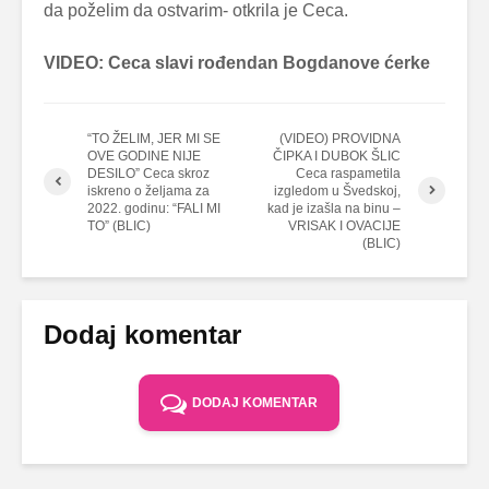
da poželim da ostvarim- otkrila je Ceca.
VIDEO: Ceca slavi rođendan Bogdanove ćerke
“TO ŽELIM, JER MI SE
(VIDEO) PROVIDNA
OVE GODINE NIJE
ČIPKA I DUBOK ŠLIC
DESILO” Ceca skroz
Ceca raspametila
iskreno o željama za
izgledom u Švedskoj,
2022. godinu: “FALI MI
kad je izašla na binu –
TO” (BLIC)
VRISAK I OVACIJE
(BLIC)
Dodaj komentar
DODAJ KOMENTAR