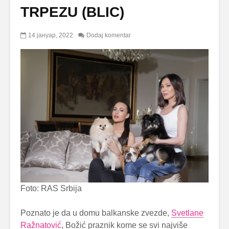
TRPEZU (BLIC)
14 јануар, 2022
Dodaj komentar
Foto: RAS Srbija
Poznato je da u domu balkanske zvezde,
Svetlane
Ražnatović
, Božić praznik kome se svi najviše