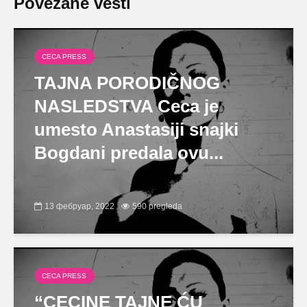
Povezane vesti
CECA PRESS
TAJNA PORODIČNOG
NASLEDSTVA Ceca je
umesto Anastasiji snajki
Bogdani predala ovu...
13 фебруар, 2022
590 pregleda
CECA PRESS
“CECINE TAJNE ĆU