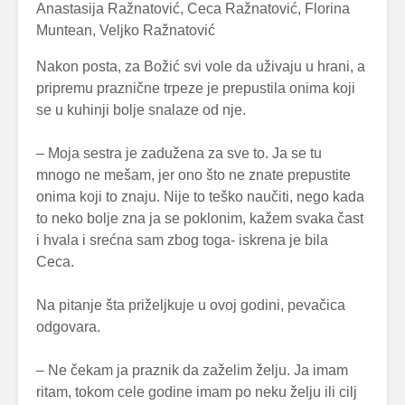
Anastasija Ražnatović, Ceca Ražnatović, Florina
Muntean, Veljko Ražnatović
Nakon posta, za Božić svi vole da uživaju u hrani, a
pripremu praznične trpeze je prepustila onima koji
se u kuhinji bolje snalaze od nje.
– Moja sestra je zadužena za sve to. Ja se tu
mnogo ne mešam, jer ono što ne znate prepustite
onima koji to znaju. Nije to teško naučiti, nego kada
to neko bolje zna ja se poklonim, kažem svaka čast
i hvala i srećna sam zbog toga- iskrena je bila
Ceca.
Na pitanje šta priželjkuje u ovoj godini, pevačica
odgovara.
– Ne čekam ja praznik da zaželim želju. Ja imam
ritam, tokom cele godine imam po neku želju ili cilj