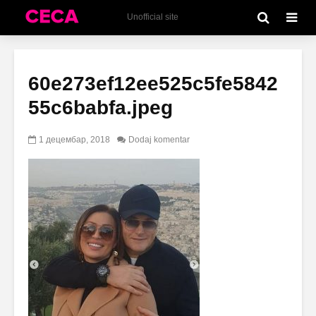
Unofficial site
60e273ef12ee525c5fe5842
55c6babfa.jpeg
1 децембар, 2018
Dodaj komentar