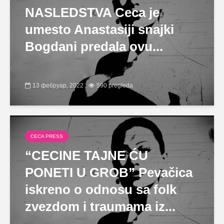
NASLEDSTVA Ceca je
umesto Anastasiji snajki
Bogdani predala ovu...
13 фебруар, 2022
590 pregleda
CECA PRESS
“CECINE TAJNE ĆU
PONETI U GROB” Pevačica
iskreno o odnosu sa folk
zvezdom i traumama iz...