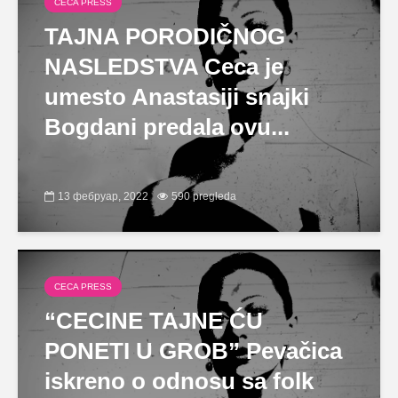
CECA PRESS
TAJNA PORODIČNOG
NASLEDSTVA Ceca je
umesto Anastasiji snajki
Bogdani predala ovu...
13 фебруар, 2022
590 pregleda
CECA PRESS
“CECINE TAJNE ĆU
PONETI U GROB” Pevačica
iskreno o odnosu sa folk