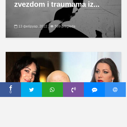
zvezdom i traumama iz...
13 фебруар, 2022
589 pregleda
0