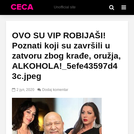
Unofficial site
OVO SU VIP ROBIJAŠI!
Poznati koji su završili u
zatvoru zbog krađe, oružja,
ALKOHOLA!_5efe43597d4
3c.jpeg
2 јул, 2020
Dodaj komentar