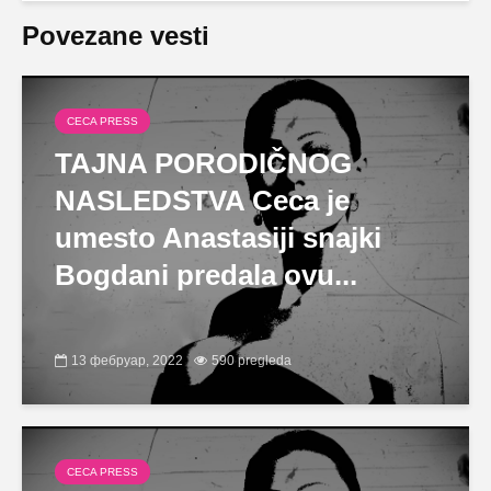
Povezane vesti
CECA PRESS
TAJNA PORODIČNOG
NASLEDSTVA Ceca je
umesto Anastasiji snajki
Bogdani predala ovu...
13 фебруар, 2022
590 pregleda
CECA PRESS