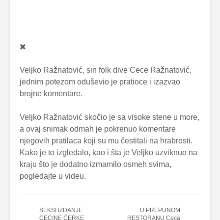
Veljko Ražnatović, sin folk dive Cece Ražnatović,
jednim potezom oduševio je pratioce i izazvao
brojne komentare.
Veljko Ražnatović skočio je sa visoke stene u more,
a ovaj snimak odmah je pokrenuo komentare
njegovih pratilaca koji su mu čestitali na hrabrosti.
Kako je to izgledalo, kao i šta je Veljko uzviknuo na
kraju što je dodatno izmamilo osmeh svima,
pogledajte u videu.
SEKSI IZDANJE
U PREPUNOM
CECINE ĆERKE
RESTORANU Ceca