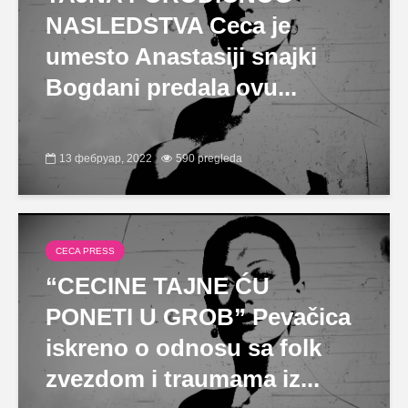
NASLEDSTVA Ceca je
umesto Anastasiji snajki
Bogdani predala ovu...
13 фебруар, 2022
590 pregleda
CECA PRESS
“CECINE TAJNE ĆU
PONETI U GROB” Pevačica
iskreno o odnosu sa folk
zvezdom i traumama iz...