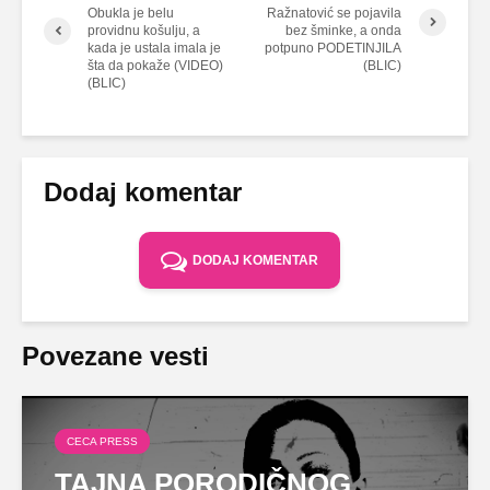
Obukla je belu
Ražnatović se pojavila
providnu košulju, a
bez šminke, a onda
kada je ustala imala je
potpuno PODETINJILA
šta da pokaže (VIDEO)
(BLIC)
(BLIC)
Dodaj komentar
DODAJ KOMENTAR
Povezane vesti
CECA PRESS
TAJNA PORODIČNOG