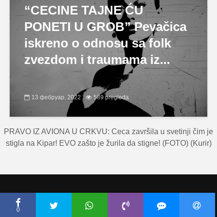
“CECINE TAJNE ĆU
PONETI U GROB” Pevačica
iskreno o odnosu sa folk
zvezdom i traumama iz...
13 фебруар, 2022
589 pregleda
PRAVO IZ AVIONA U CRKVU: Ceca završila u svetinji čim je
stigla na Kipar! EVO zašto je žurila da stigne! (FOTO) (Kurir)
Copyright © Ceca.rs 2010-2026 |
Politika privatnosti
|
Uslovi korišćenja
0