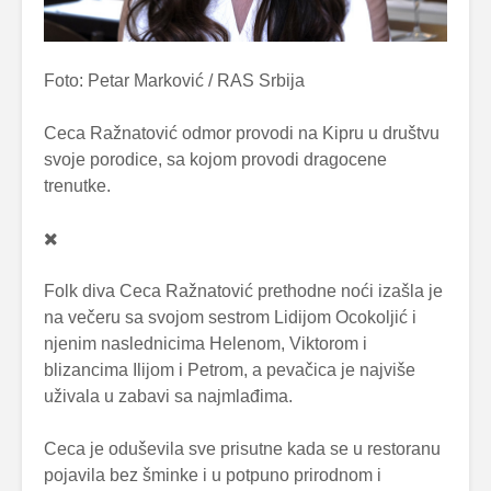
Foto: Petar Marković / RAS Srbija
Ceca Ražnatović odmor provodi na Kipru u društvu
svoje porodice, sa kojom provodi dragocene
trenutke.
Folk diva Ceca Ražnatović prethodne noći izašla je
na večeru sa svojom sestrom Lidijom Ocokoljić i
njenim naslednicima Helenom, Viktorom i
blizancima Ilijom i Petrom, a pevačica je najviše
uživala u zabavi sa najmlađima.
Ceca je oduševila sve prisutne kada se u restoranu
pojavila bez šminke i u potpuno prirodnom i