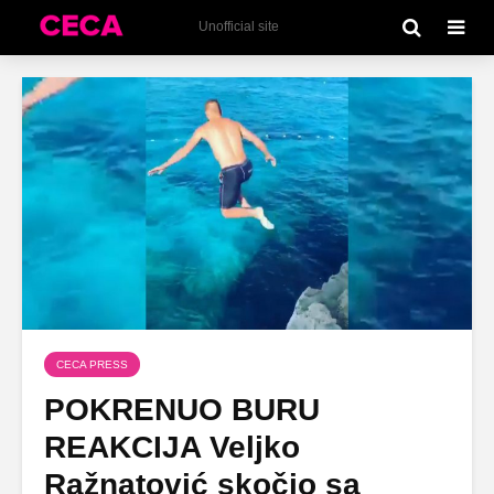
Unofficial site
CECA PRESS
POKRENUO BURU
REAKCIJA Veljko
Ražnatović skočio sa