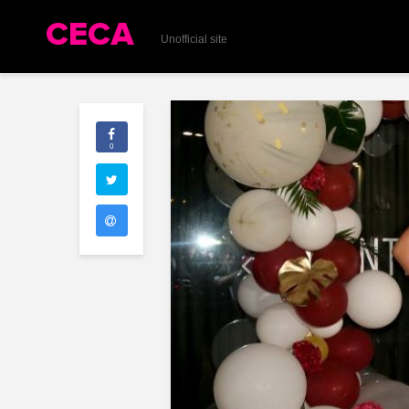
Unofficial site
0