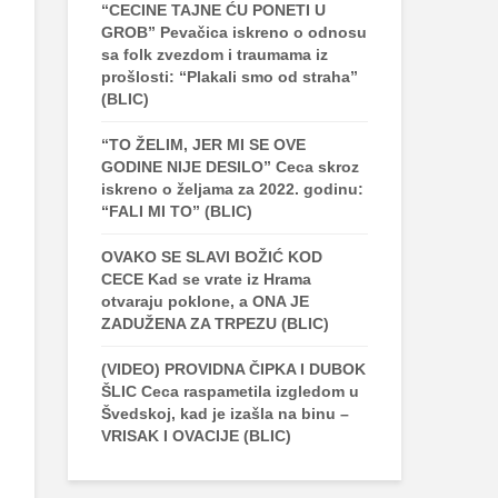
“CECINE TAJNE ĆU PONETI U
GROB” Pevačica iskreno o odnosu
sa folk zvezdom i traumama iz
prošlosti: “Plakali smo od straha”
(BLIC)
“TO ŽELIM, JER MI SE OVE
GODINE NIJE DESILO” Ceca skroz
iskreno o željama za 2022. godinu:
“FALI MI TO” (BLIC)
OVAKO SE SLAVI BOŽIĆ KOD
CECE Kad se vrate iz Hrama
otvaraju poklone, a ONA JE
ZADUŽENA ZA TRPEZU (BLIC)
(VIDEO) PROVIDNA ČIPKA I DUBOK
ŠLIC Ceca raspametila izgledom u
Švedskoj, kad je izašla na binu –
VRISAK I OVACIJE (BLIC)