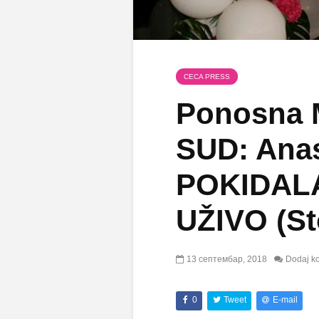
CECA PRESS
Ponosna 
SUD: Anas
POKIDALA
UŽIVO (St
13 септембар, 2018
Dodaj k
0
Tweet
E-mail