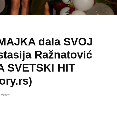
MAJKA dala SVOJ
tasija Ražnatović
 SVETSKI HIT
ory.rs)
omentar