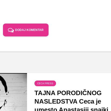
DODAJ KOMENTAR
CECA PRESS
TAJNA PORODIČNOG
NASLEDSTVA Ceca je
umesto Anastasiji snajki