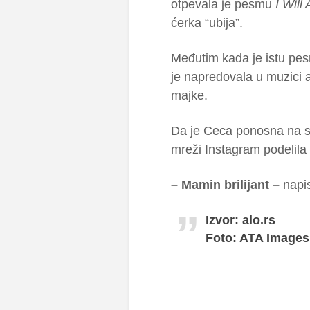
otpevala je pesmu
I Will
ćerka “ubija”.
Međutim kada je istu pesm
je napredovala u muzici a
majke.
Da je Ceca ponosna na sv
mreži Instagram podelila 
– Mamin brilijant –
napis
Izvor: alo.rs
Foto: ATA Images