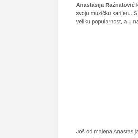
Anastasija Ražnatović
k
svoju muzičku karijeru. 
veliku popularnost, a u 
Još od malena Anastasija