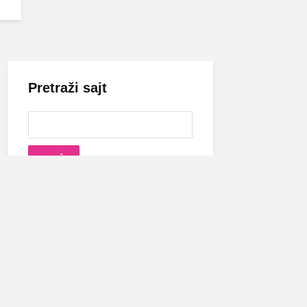
Pretraži sajt
Cecina biografija