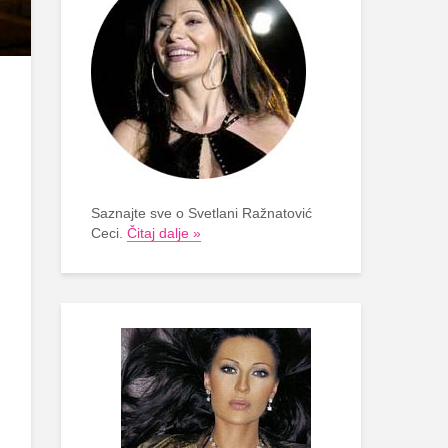
Saznajte sve o Svetlani Ražnatović
Ceci.
Čitaj dalje »