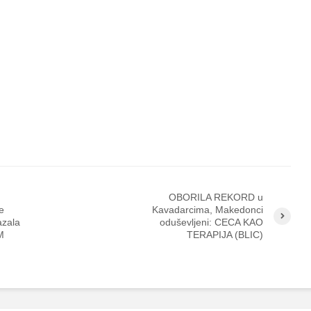
OBORILA REKORD u
e
Kavadarcima, Makedonci
azala
oduševljeni: CECA KAO
M
TERAPIJA (BLIC)