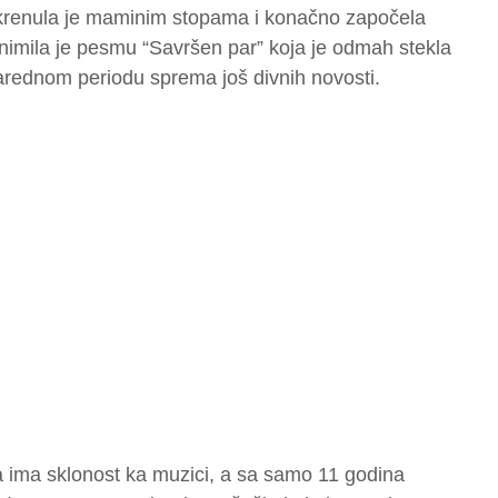
renula je maminim stopama i konačno započela
Snimila je pesmu “Savršen par” koja je odmah stekla
narednom periodu sprema još divnih novosti.
 ima sklonost ka muzici, a sa samo 11 godina