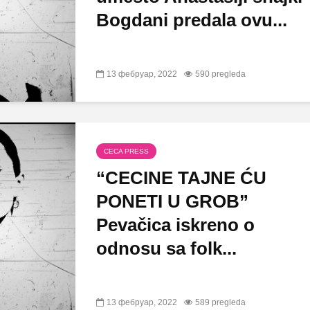
Bogdani predala ovu...
13 фебруар, 2022
590 pregleda
CECA PRESS
“CECINE TAJNE ĆU
PONETI U GROB”
Pevačica iskreno o
odnosu sa folk...
13 фебруар, 2022
589 pregleda