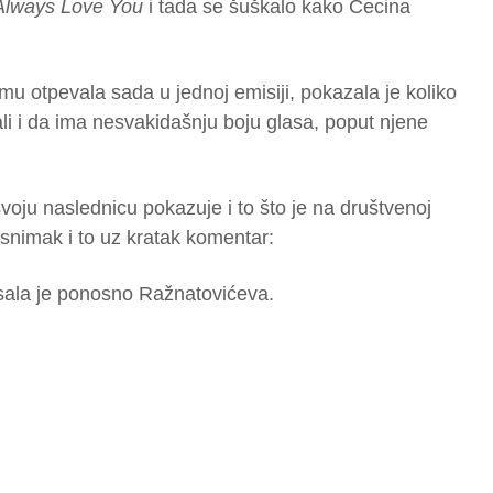
 Always Love You
i tada se šuškalo kako Cecina
u otpevala sada u jednoj emisiji, pokazala je koliko
li i da ima nesvakidašnju boju glasa, poput njene
oju naslednicu pokazuje i to što je na društvenoj
snimak i to uz kratak komentar:
ala je ponosno Ražnatovićeva.