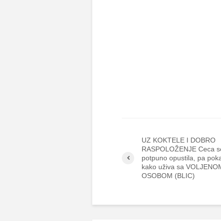
UZ KOKTELE I DOBRO
RASPOLOŽENJE Ceca s
potpuno opustila, pa pok
kako uživa sa VOLJENO
OSOBOM (BLIC)