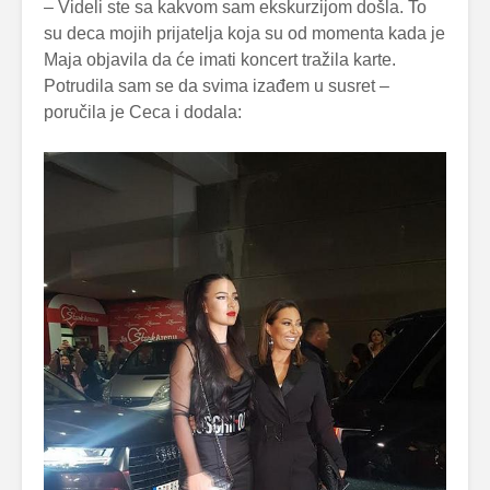
– Videli ste sa kakvom sam ekskurzijom došla. To
su deca mojih prijatelja koja su od momenta kada je
Maja objavila da će imati koncert tražila karte.
Potrudila sam se da svima izađem u susret –
poručila je Ceca i dodala: