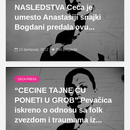
NASLEDSTVA Ceca je
umesto Anastasiji snajki
Bogdani predala ovu...
13 фебруар, 2022
590 pregleda
CECA PRESS
“CECINE TAJNE ĆU
PONETI U GROB” Pevačica
iskreno o odnosu sa folk
zvezdom i traumama iz...