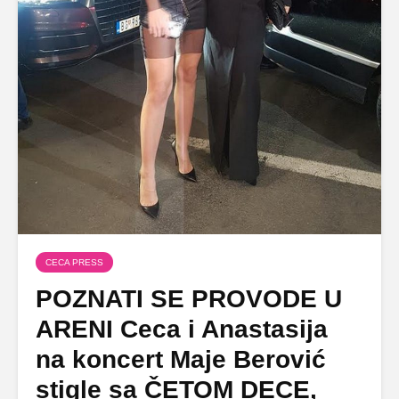
CECA PRESS
POZNATI SE PROVODE U
ARENI Ceca i Anastasija
na koncert Maje Berović
stigle sa ČETOM DECE,