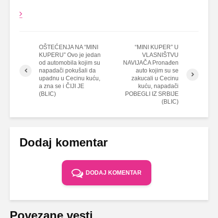
OŠTEĆENJA NA “MINI
“MINI KUPER” U
KUPERU” Ovo je jedan
VLASNIŠTVU
od automobila kojim su
NAVIJAČA Pronađen
napadači pokušali da
auto kojim su se
upadnu u Cecinu kuću,
zakucali u Cecinu
a zna se i ČIJI JE
kuću, napadači
(BLIC)
POBEGLI IZ SRBIJE
(BLIC)
Dodaj komentar
DODAJ KOMENTAR
Povezane vesti