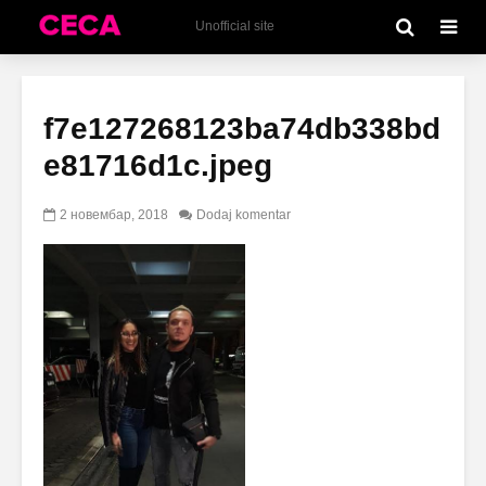
Unofficial site
f7e127268123ba74db338bd
e81716d1c.jpeg
2 новембар, 2018
Dodaj komentar