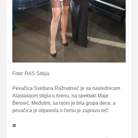
Foto: RAS Srbija
Pevačica Svetlana Ražnatović je sa naslednicom
Alastasijom stigla u Arenu, na spektakl Maje
Berović. Međutim, sa njom je bila grupa dece, a
pevačica je objasnila o čemu je zapravo reč: