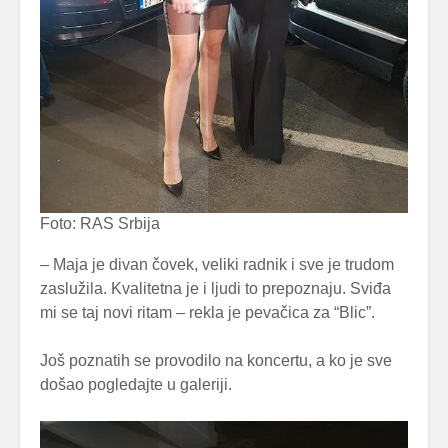
Foto: RAS Srbija
– Maja je divan čovek, veliki radnik i sve je trudom
zaslužila. Kvalitetna je i ljudi to prepoznaju. Sviđa
mi se taj novi ritam – rekla je pevačica za “Blic”.
Još poznatih se provodilo na koncertu, a ko je sve
došao pogledajte u galeriji.