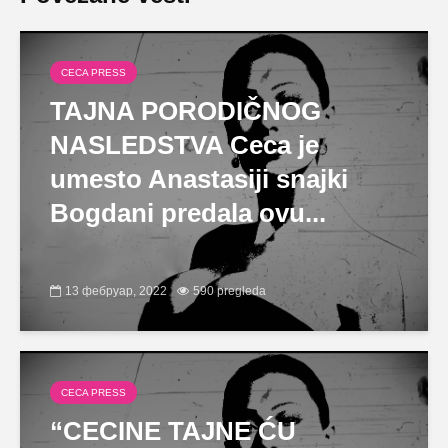
CECA PRESS
TAJNA PORODIČNOG
NASLEDSTVA Ceca je
umesto Anastasiji snajki
Bogdani predala ovu...
13 фебруар, 2022
590 pregleda
CECA PRESS
“CECINE TAJNE ĆU