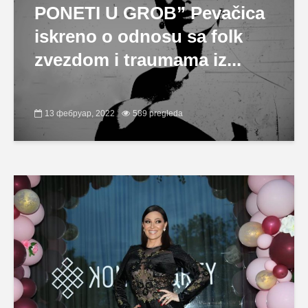
PONETI U GROB” Pevačica
iskreno o odnosu sa folk
zvezdom i traumama iz...
13 фебруар, 2022
589 pregleda