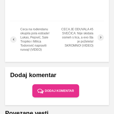
Ceca na rođendanu
CECA JE ODUVALA 45
okupila pola estrade!
SVEĆICA: Nije skidala
Lukas, Pejović, Sale
osmeh s lica, a evo šta
Tropiko i Milica
je poželela!
Todorović napravili
SKROMNO! (VIDEO)
rusvaj! (VIDEO)
Dodaj komentar
DODAJ KOMENTAR
Povezane vesti