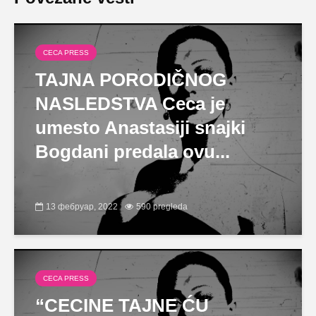
CECA PRESS
TAJNA PORODIČNOG
NASLEDSTVA Ceca je
umesto Anastasiji snajki
Bogdani predala ovu...
13 фебруар, 2022
590 pregleda
CECA PRESS
“CECINE TAJNE ĆU