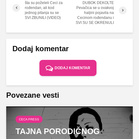
šta su poželeli Ceci za
DUBOK DEKOLTE
rođendan, ali kod
Pevačica se u ovakvoj
jednog pitanja su se
haljini pojavila na
SVI ZBUNILI (VIDEO)
Cecinom rođendanu i
SVI SU SE OKRENULI
Dodaj komentar
DODAJ KOMENTAR
Povezane vesti
CECA PRESS
TAJNA PORODIČNOG