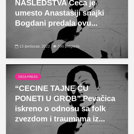
NASLEDSTVA Ceca je
umesto Anastasiji snajki
Bogdani predala ovu...
13 фебруар, 2022
590 pregleda
CECA PRESS
“CECINE TAJNE ĆU
PONETI U GROB” Pevačica
iskreno o odnosu sa folk
zvezdom i traumama iz...