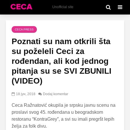
Unofficial site
CECA PRESS
Poznati su nam otkrili šta
su poželeli Ceci za
rođendan, ali kod jednog
pitanja su se SVI ZBUNILI
(VIDEO)
18 јун, 2018
Dodaj komentar
Ceca Ražnatović okupila je srpsku javnu scenu na
proslavi svog 45. rođendana u beogradskom
restoranu “KontraGrey”, a svi su imali pregršt lepih
želja za folk divu.