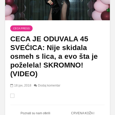
CECA PRESS
CECA JE ODUVALA 45
SVEĆICA: Nije skidala
osmeh s lica, a evo šta je
poželela! SKROMNO!
(VIDEO)
18 јун, 2018
Dodaj komentar
Poznati su nam otkrili
CRVENA KOŽA I