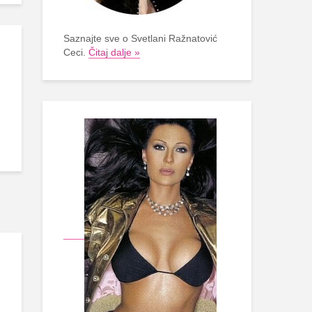
Saznajte sve o Svetlani Ražnatović
Ceci.
Čitaj dalje »