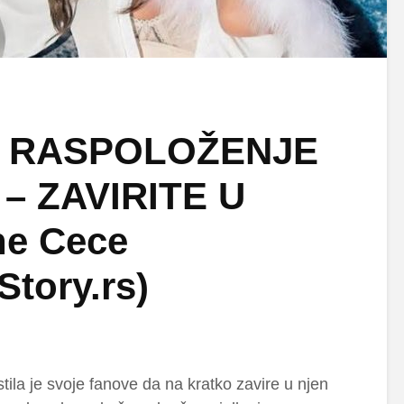
 RASPOLOŽENJE
e – ZAVIRITE U
ne Cece
Story.rs)
tila je svoje fanove da na kratko zavire u njen