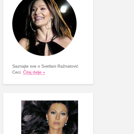
Saznajte sve o Svetlani Ražnatović
Ceci.
Čitaj dalje »