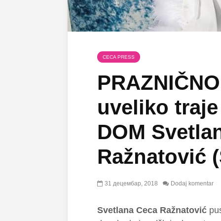
CECA PRESS
PRAZNIČNO
uveliko traj
DOM Svetla
Ražnatović (
31 децембар, 2018
Dodaj komentar
Svetlana Ceca Ražnatović
pus