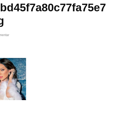
bd45f7a80c77fa75e7
g
mentar