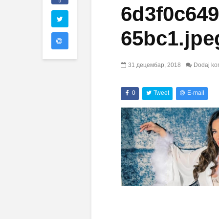
0
6d3f0c649
65bc1.jpe
31 децембар, 2018
Dodaj ko
0
Tweet
E-mail