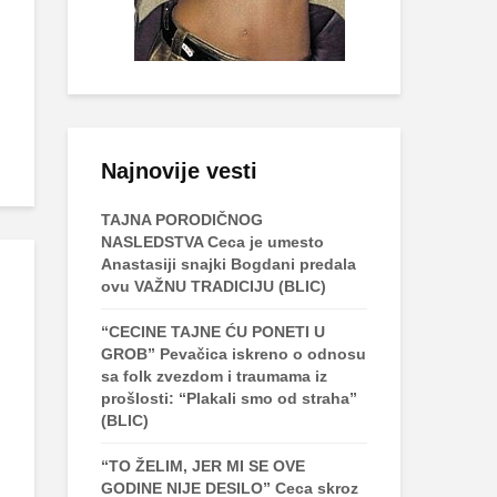
Najnovije vesti
TAJNA PORODIČNOG
NASLEDSTVA Ceca je umesto
Anastasiji snajki Bogdani predala
ovu VAŽNU TRADICIJU (BLIC)
“CECINE TAJNE ĆU PONETI U
GROB” Pevačica iskreno o odnosu
sa folk zvezdom i traumama iz
prošlosti: “Plakali smo od straha”
(BLIC)
“TO ŽELIM, JER MI SE OVE
GODINE NIJE DESILO” Ceca skroz