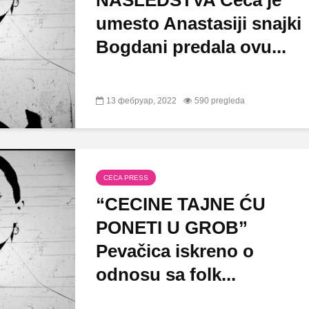
NASLEDSTVA Ceca je
umesto Anastasiji snajki
Bogdani predala ovu...
13 фебруар, 2022
590 pregleda
CECA PRESS
“CECINE TAJNE ĆU
PONETI U GROB”
Pevačica iskreno o
odnosu sa folk...