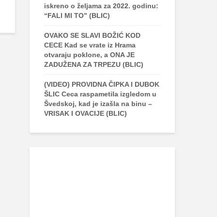
iskreno o željama za 2022. godinu:
“FALI MI TO” (BLIC)
OVAKO SE SLAVI BOŽIĆ KOD
CECE Kad se vrate iz Hrama
otvaraju poklone, a ONA JE
ZADUŽENA ZA TRPEZU (BLIC)
(VIDEO) PROVIDNA ČIPKA I DUBOK
ŠLIC Ceca raspametila izgledom u
Švedskoj, kad je izašla na binu –
VRISAK I OVACIJE (BLIC)