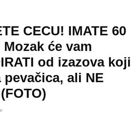
TE CECU! IMATE 60
 Mozak će vam
ATI od izazova koji
a pevačica, ali NE
(FOTO)
ar