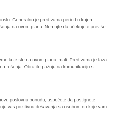
oslu. Generalno je pred vama period u kojem
ešenja na ovom planu. Nemojte da očekujete previše
eme koje ste na ovom planu imali. Pred vama je faza
vna rešenja. Obratite pažnju na komunikaciju s
i novu poslovnu ponudu, uspećete da postignete
uju vas pozitivna dešavanja sa osobom do koje vam