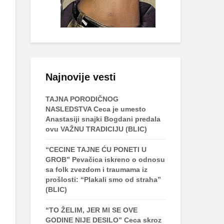
Najnovije vesti
TAJNA PORODIČNOG
NASLEDSTVA Ceca je umesto
Anastasiji snajki Bogdani predala
ovu VAŽNU TRADICIJU (BLIC)
“CECINE TAJNE ĆU PONETI U
GROB” Pevačica iskreno o odnosu
sa folk zvezdom i traumama iz
prošlosti: “Plakali smo od straha”
(BLIC)
“TO ŽELIM, JER MI SE OVE
GODINE NIJE DESILO” Ceca skroz