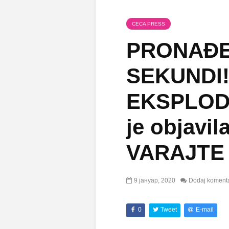
CECA PRESS
PRONAĐE
SEKUNDI!
EKSPLODIR
je objavil
VARAJTE 
9 јануар, 2020
Dodaj koment
0
Tweet
E-mail