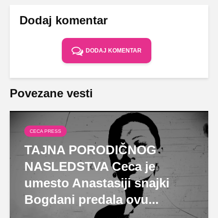
Dodaj komentar
DODAJ KOMENTAR
Povezane vesti
CECA PRESS
TAJNA PORODIČNOG
NASLEDSTVA Ceca je
umesto Anastasiji snajki
Bogdani predala ovu...