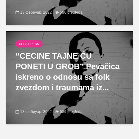
13 фебруар, 2022
590 pregleda
CECA PRESS
“CECINE TAJNE ĆU
PONETI U GROB” Pevačica
iskreno o odnosu sa folk
zvezdom i traumama iz...
13 фебруар, 2022
589 pregleda