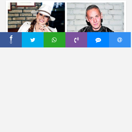
0
CECA PRESS
PUKLA TIKVA Ceca i Saša
Vidić prekinuli prijateljstvo
POSLE 18 GODINA, evo
šta je kreator posle svega