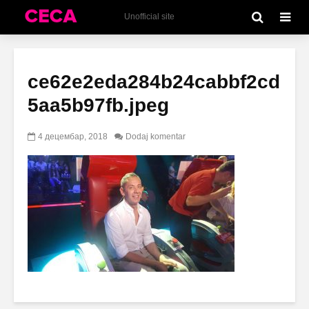
Unofficial site
ce62e2eda284b24cabbf2cd
5aa5b97fb.jpeg
4 децембар, 2018
Dodaj komentar