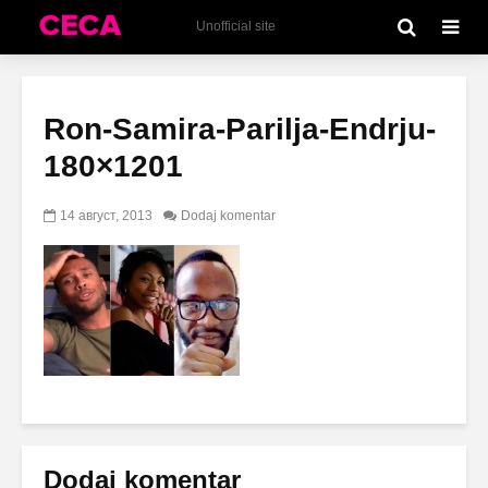
Unofficial site
Ron-Samira-Parilja-Endrju-
180×1201
14 август, 2013
Dodaj komentar
Dodaj komentar