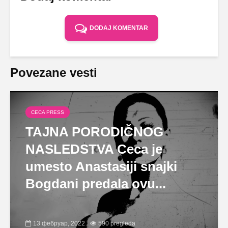
DODAJ KOMENTAR
Povezane vesti
CECA PRESS
TAJNA PORODIČNOG
NASLEDSTVA Ceca je
umesto Anastasiji snajki
Bogdani predala ovu...
13 фебруар, 2022
590 pregleda