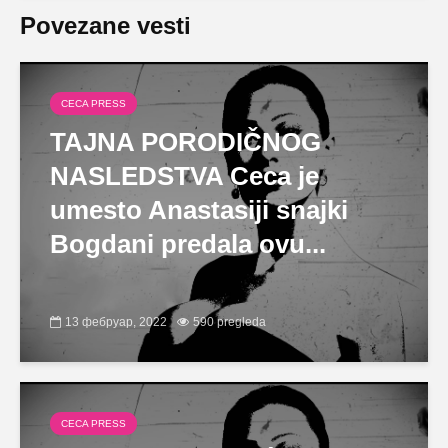
Povezane vesti
CECA PRESS
TAJNA PORODIČNOG
NASLEDSTVA Ceca je
umesto Anastasiji snajki
Bogdani predala ovu...
13 фебруар, 2022
590 pregleda
CECA PRESS