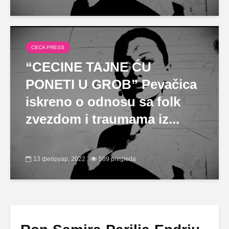
CECA PRESS
“CECINE TAJNE ĆU
PONETI U GROB” Pevačica
iskreno o odnosu sa folk
zvezdom i traumama iz...
13 фебруар, 2022
589 pregleda