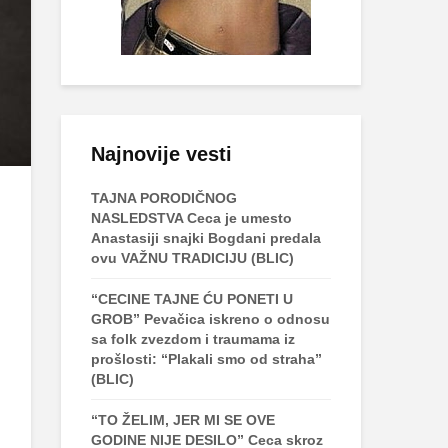
Najnovije vesti
TAJNA PORODIČNOG
NASLEDSTVA Ceca je umesto
Anastasiji snajki Bogdani predala
ovu VAŽNU TRADICIJU (BLIC)
“CECINE TAJNE ĆU PONETI U
GROB” Pevačica iskreno o odnosu
sa folk zvezdom i traumama iz
prošlosti: “Plakali smo od straha”
(BLIC)
“TO ŽELIM, JER MI SE OVE
GODINE NIJE DESILO” Ceca skroz