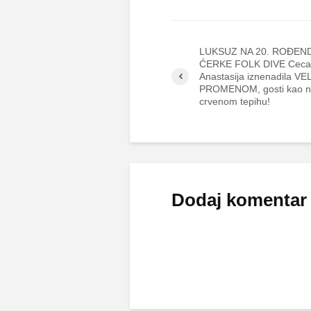
LUKSUZ NA 20. ROĐEN
ĆERKE FOLK DIVE Ceca b
Anastasija iznenadila V
PROMENOM, gosti kao 
crvenom tepihu!
Dodaj komentar