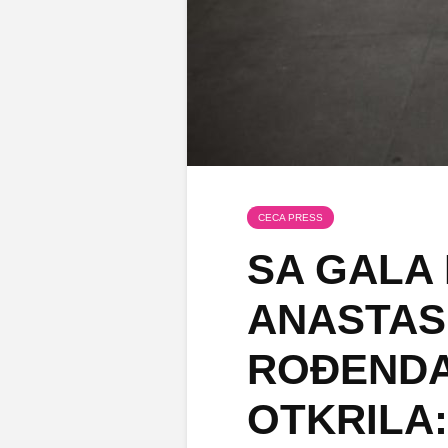
CECA PRESS
SA GALA
ANASTASI
ROĐENDA
OTKRILA: 