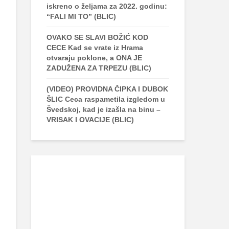
iskreno o željama za 2022. godinu:
“FALI MI TO” (BLIC)
OVAKO SE SLAVI BOŽIĆ KOD
CECE Kad se vrate iz Hrama
otvaraju poklone, a ONA JE
ZADUŽENA ZA TRPEZU (BLIC)
(VIDEO) PROVIDNA ČIPKA I DUBOK
ŠLIC Ceca raspametila izgledom u
Švedskoj, kad je izašla na binu –
VRISAK I OVACIJE (BLIC)