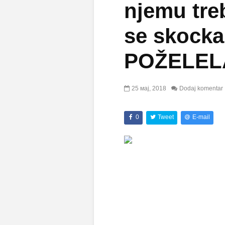
njemu tre
se skock
POŽELELA
25 мај, 2018
Dodaj komentar
0
Tweet
E-mail