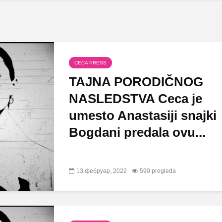
CECA PRESS
TAJNA PORODIČNOG
NASLEDSTVA Ceca je
umesto Anastasiji snajki
Bogdani predala ovu...
13 фебруар, 2022
590 pregleda