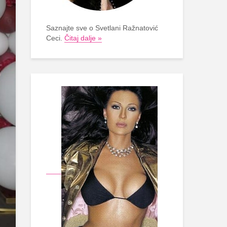
Saznajte sve o Svetlani Ražnatović
Ceci.
Čitaj dalje »