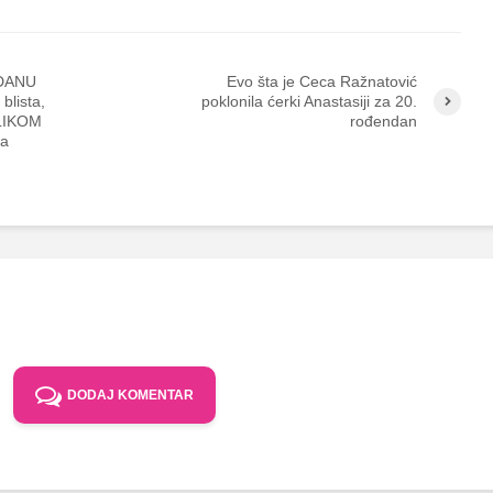
DANU
Evo šta je Ceca Ražnatović
lista,
poklonila ćerki Anastasiji za 20.
ELIKOM
rođendan
na
DODAJ KOMENTAR