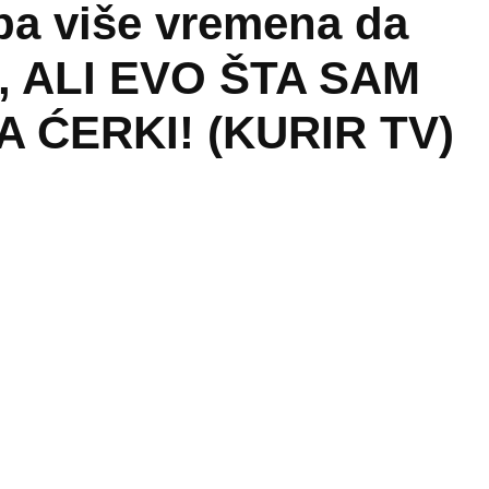
ba više vremena da
a, ALI EVO ŠTA SAM
 ĆERKI! (KURIR TV)