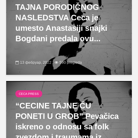
TAJNA PORODIČNOG
NASLEDSTVA Ceca je
umesto Anastasiji snajki
Bogdani predala ovu...
13 фебруар, 2022
590 pregleda
CECA PRESS
“CECINE TAJNE ĆU
PONETI U GROB” Pevačica
iskreno o odnosu sa folk
zvezdom i traumama iz...