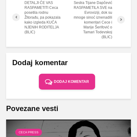
DETALJI ĆE VAS
Sestra Tijane Dapčević
RASPAMETITI Ceca
RASPAMETILA SVE na
posetila rodnu
Evroviziji, dok su
Žitorađu, pa pokazala
mnoge sinoć iznenadili
kako izgleda KUĆA
komentari Cece i
NJENIH RODITELJA
Marije Šerifović o
(BLIC)
Tamari Todevskoj
(BLIC)
Dodaj komentar
DODAJ KOMENTAR
Povezane vesti
CECA PRESS