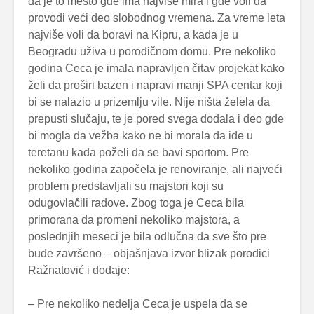
da je to mesto gde ima najviše mira i gde voli da
provodi veći deo slobodnog vremena. Za vreme leta
najviše voli da boravi na Kipru, a kada je u
Beogradu uživa u porodičnom domu. Pre nekoliko
godina Ceca je imala napravljen čitav projekat kako
želi da proširi bazen i napravi manji SPA centar koji
bi se nalazio u prizemlju vile. Nije ništa želela da
prepusti slučaju, te je pored svega dodala i deo gde
bi mogla da vežba kako ne bi morala da ide u
teretanu kada poželi da se bavi sportom. Pre
nekoliko godina započela je renoviranje, ali najveći
problem predstavljali su majstori koji su
odugovlačili radove. Zbog toga je Ceca bila
primorana da promeni nekoliko majstora, a
poslednjih meseci je bila odlučna da sve što pre
bude završeno – objašnjava izvor blizak porodici
Ražnatović i dodaje:
– Pre nekoliko nedelja Ceca je uspela da se