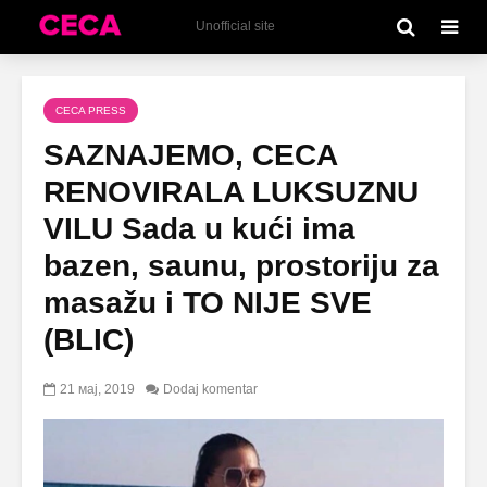
Unofficial site
CECA PRESS
SAZNAJEMO, CECA
RENOVIRALA LUKSUZNU
VILU Sada u kući ima
bazen, saunu, prostoriju za
masažu i TO NIJE SVE
(BLIC)
21 мај, 2019
Dodaj komentar