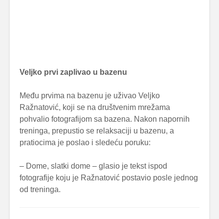
Veljko prvi zaplivao u bazenu
Među prvima na bazenu je uživao Veljko
Ražnatović, koji se na društvenim mrežama
pohvalio fotografijom sa bazena. Nakon napornih
treninga, prepustio se relaksaciji u bazenu, a
pratiocima je poslao i sledeću poruku:
– Dome, slatki dome – glasio je tekst ispod
fotografije koju je Ražnatović postavio posle jednog
od treninga.