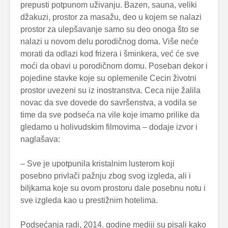
prepusti potpunom uživanju. Bazen, sauna, veliki
džakuzi, prostor za masažu, deo u kojem se nalazi
prostor za ulepšavanje samo su deo onoga što se
nalazi u novom delu porodičnog doma. Više neće
morati da odlazi kod frizera i šminkera, već će sve
moći da obavi u porodičnom domu. Poseban dekor i
pojedine stavke koje su oplemenile Cecin životni
prostor uvezeni su iz inostranstva. Ceca nije žalila
novac da sve dovede do savršenstva, a vodila se
time da sve podseća na vile koje imamo prilike da
gledamo u holivudskim filmovima – dodaje izvor i
naglašava:
– Sve je upotpunila kristalnim lusterom koji
posebno privlači pažnju zbog svog izgleda, ali i
biljkama koje su ovom prostoru dale posebnu notu i
sve izgleda kao u prestižnim hotelima.
Podsećanja radi, 2014. godine mediji su pisali kako