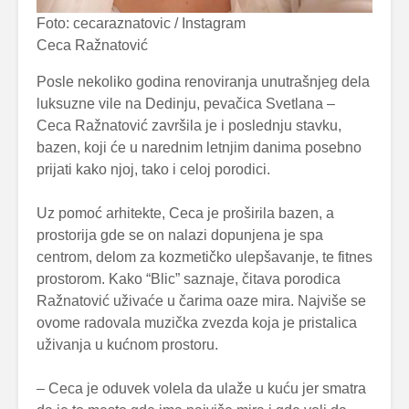
Foto: cecaraznatovic / Instagram
Ceca Ražnatović
Posle nekoliko godina renoviranja unutrašnjeg dela
luksuzne vile na Dedinju, pevačica Svetlana –
Ceca Ražnatović završila je i poslednju stavku,
bazen, koji će u narednim letnjim danima posebno
prijati kako njoj, tako i celoj porodici.
Uz pomoć arhitekte, Ceca je proširila bazen, a
prostorija gde se on nalazi dopunjena je spa
centrom, delom za kozmetičko ulepšavanje, te fitnes
prostorom. Kako “Blic” saznaje, čitava porodica
Ražnatović uživaće u čarima oaze mira. Najviše se
ovome radovala muzička zvezda koja je pristalica
uživanja u kućnom prostoru.
– Ceca je oduvek volela da ulaže u kuću jer smatra