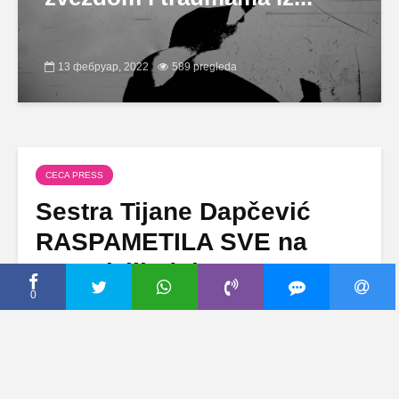
13 фебруар, 2022
589 pregleda
CECA PRESS
Sestra Tijane Dapčević
RASPAMETILA SVE na
Evroviziji, dok su mnoge
sinoć iznenadili komentari
0
Cece i Marije Šerifović o
Tamari Todevskoj (BLIC)