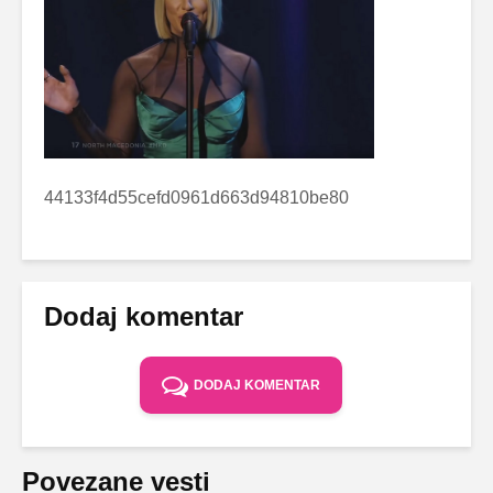
44133f4d55cefd0961d663d94810be80
Dodaj komentar
DODAJ KOMENTAR
Povezane vesti