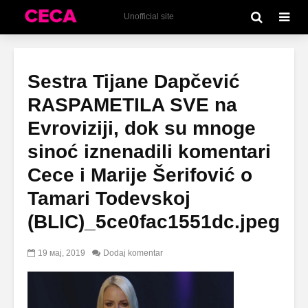
Unofficial site
Sestra Tijane Dapčević
RASPAMETILA SVE na
Evroviziji, dok su mnoge
sinoć iznenadili komentari
Cece i Marije Šerifović o
Tamari Todevskoj
(BLIC)_5ce0fac1551dc.jpeg
19 мај, 2019
Dodaj komentar