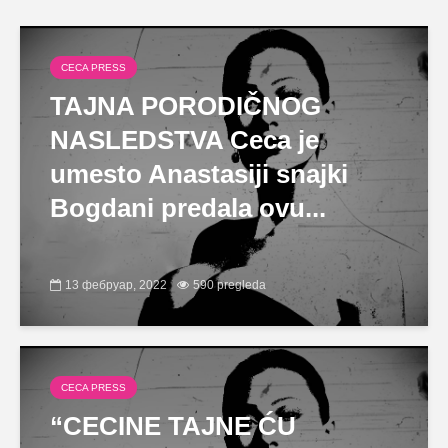
CECA PRESS
TAJNA PORODIČNOG
NASLEDSTVA Ceca je
umesto Anastasiji snajki
Bogdani predala ovu...
13 фебруар, 2022
590 pregleda
CECA PRESS
“CECINE TAJNE ĆU