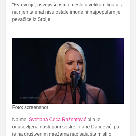
“Evroviziji”, osvojivši osmo mesto u velikom finalu, a
na njen talenat nisu ostale imune ni najpopularnije
pevačice iz Srbije.
Foto: screenshot
Naime,
Svetlana Ceca Ražnatović
bila je
oduševljena nastupom sestre Tijane Dapčević, pa
je na društvenim mrežama napisala šta misli o