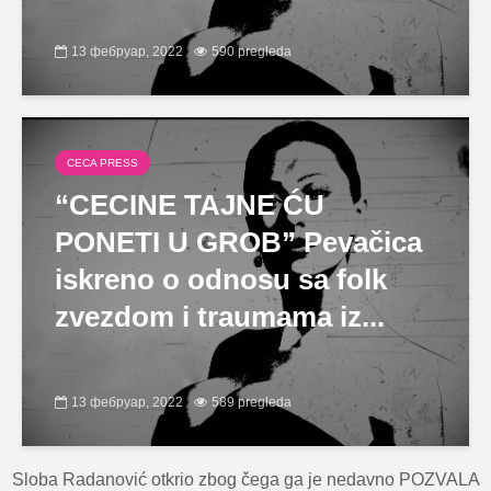
13 фебруар, 2022
590 pregleda
CECA PRESS
“CECINE TAJNE ĆU
PONETI U GROB” Pevačica
iskreno o odnosu sa folk
zvezdom i traumama iz...
13 фебруар, 2022
589 pregleda
Sloba Radanović otkrio zbog čega ga je nedavno POZVALA