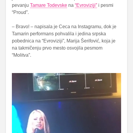
pevanju
Tamare Todevske
na
“Evroviziji”
i pesmi
“Proud”.
– Bravo! – napisala je Ceca na Instagramu, dok je
Tamarin performans pohvalila i jedina srpska
pobednica na “Evroviziji”, Marija Šerifović, koja je
na takmičenju prvo mesto osvojila pesmom
“Molitva”.