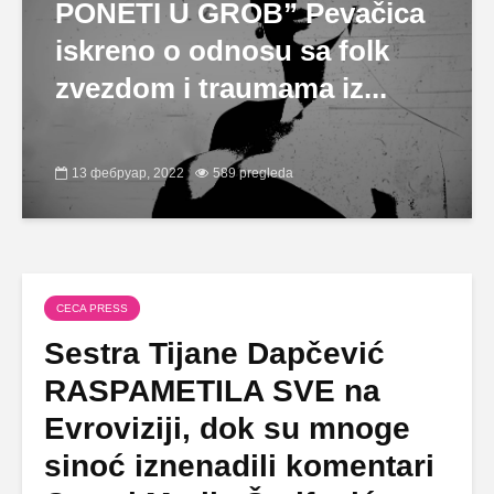
PONETI U GROB” Pevačica
iskreno o odnosu sa folk
zvezdom i traumama iz...
13 фебруар, 2022
589 pregleda
CECA PRESS
Sestra Tijane Dapčević
RASPAMETILA SVE na
Evroviziji, dok su mnoge
sinoć iznenadili komentari