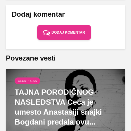
Dodaj komentar
DODAJ KOMENTAR
Povezane vesti
CECA PRESS
TAJNA PORODIČNOG
NASLEDSTVA Ceca je
umesto Anastasiji snajki
Bogdani predala ovu...