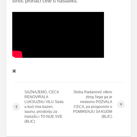
sinoć pronaći ćete u nastavku.
SAZNAJEMO, CECA
Sloba Radanović otkrio
RENOVIRALA
zbog čega ga je
LUKSUZNU VILU Sada
nedavno POZVALA
u kući ima bazen,
CECA, pa progovorio o
saunu, prostoriju za
POMIRENJU SA KIJOM
masažu i TO NIJE SVE
(BLIC)
(BLIC)