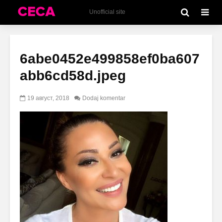
Unofficial site
6abe0452e499858ef0ba607
abb6cd58d.jpeg
19 август, 2018
Dodaj komentar