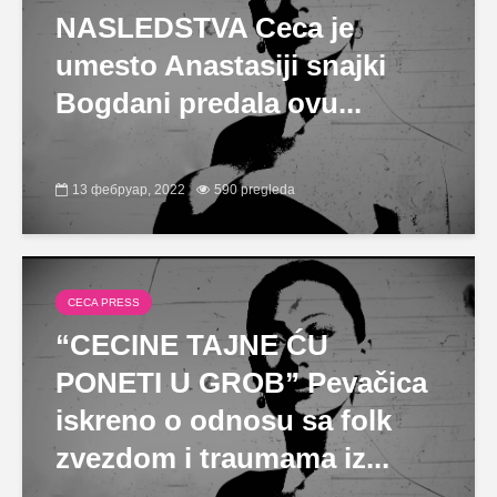
NASLEDSTVA Ceca je
umesto Anastasiji snajki
Bogdani predala ovu...
13 фебруар, 2022
590 pregleda
CECA PRESS
“CECINE TAJNE ĆU
PONETI U GROB” Pevačica
iskreno o odnosu sa folk
zvezdom i traumama iz...