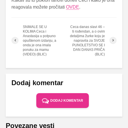
Kakav su to poklon fanovi doneli Ceci i kako je ona
reagovala možete pročitati
OVDE
.
SNIMALE SE U
Ceca danas slavi 46 –
KOLIMA Ceca i
ti rođendan, a o ovim
Anastasija u potpuno
detaljima žurke koju je
opuštenom izdanju, a
napravila za SVOJE
onda je ona imala
PUNOLETSTVO SE I
poruku za mamu
DAN DANAS PRIČA
(VIDEO) (BLIC)
(BLIC)
Dodaj komentar
DODAJ KOMENTAR
Povezane vesti