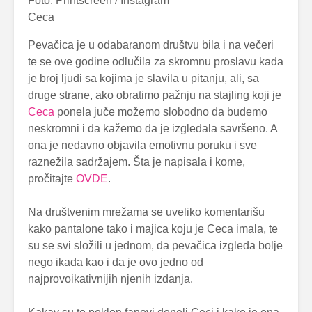
Foto: Printscreen / Instagram
Ceca
Pevačica je u odabaranom društvu bila i na večeri
te se ove godine odlučila za skromnu proslavu kada
je broj ljudi sa kojima je slavila u pitanju, ali, sa
druge strane, ako obratimo pažnju na stajling koji je
Ceca
ponela juče možemo slobodno da budemo
neskromni i da kažemo da je izgledala savršeno. A
ona je nedavno objavila emotivnu poruku i sve
raznežila sadržajem. Šta je napisala i kome,
pročitajte
OVDE
.
Na društvenim mrežama se uveliko komentarišu
kako pantalone tako i majica koju je Ceca imala, te
su se svi složili u jednom, da pevačica izgleda bolje
nego ikada kao i da je ovo jedno od
najprovoikativnijih njenih izdanja.