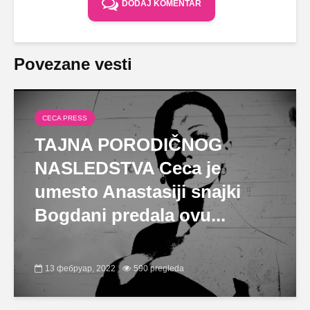
DODAJ KOMENTAR
Povezane vesti
CECA PRESS
TAJNA PORODIČNOG
NASLEDSTVA Ceca je
umesto Anastasiji snajki
Bogdani predala ovu...
13 фебруар, 2022
590 pregleda