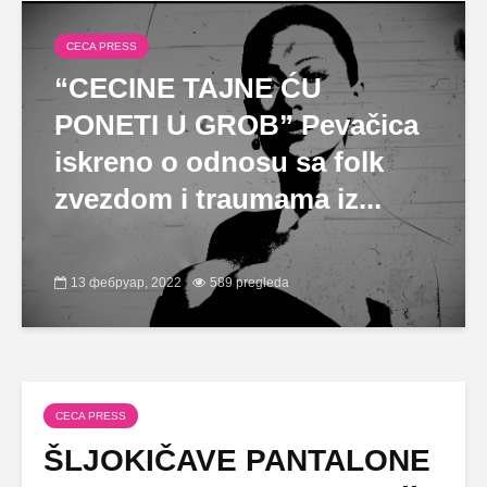
CECA PRESS
“CECINE TAJNE ĆU
PONETI U GROB” Pevačica
iskreno o odnosu sa folk
zvezdom i traumama iz...
13 фебруар, 2022
589 pregleda
CECA PRESS
ŠLJOKIČAVE PANTALONE