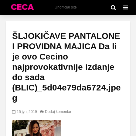
Unofficial site
ŠLJOKIČAVE PANTALONE
I PROVIDNA MAJICA Da li
je ovo Cecino
najprovokativnije izdanje
do sada
(BLIC)_5d04e79da6724.jpe
g
15 јун, 2019
Dodaj komentar