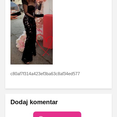
c80af7f314a423ef3ba63c8af34ed577
Dodaj komentar