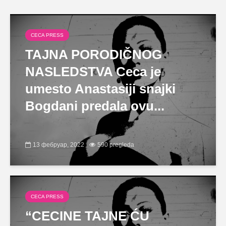
CECA PRESS
TAJNA PORODIČNOG
NASLEDSTVA Ceca je
umesto Anastasiji snajki
Bogdani predala ovu...
13 фебруар, 2022
590 pregleda
CECA PRESS
“CECINE TAJNE ĆU