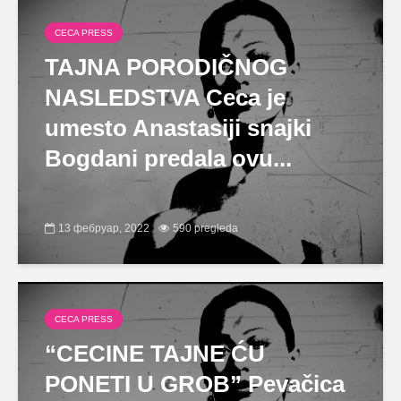
CECA PRESS
TAJNA PORODIČNOG
NASLEDSTVA Ceca je
umesto Anastasiji snajki
Bogdani predala ovu...
13 фебруар, 2022
590 pregleda
CECA PRESS
“CECINE TAJNE ĆU
PONETI U GROB” Pevačica