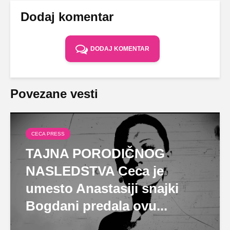
Dodaj komentar
DODAJ KOMENTAR
Povezane vesti
CECA PRESS
TAJNA PORODIČNOG
NASLEDSTVA Ceca je
umesto Anastasiji snajki
Bogdani predala ovu...