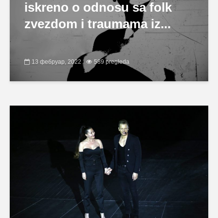
iskreno o odnosu sa folk
zvezdom i traumama iz...
13 фебруар, 2022
589 pregleda