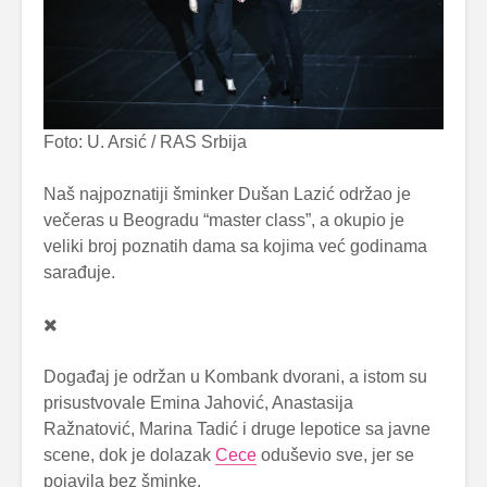
Foto: U. Arsić / RAS Srbija
Naš najpoznatiji šminker Dušan Lazić održao je
večeras u Beogradu “master class”, a okupio je
veliki broj poznatih dama sa kojima već godinama
sarađuje.
Događaj je održan u Kombank dvorani, a istom su
prisustvovale Emina Jahović, Anastasija
Ražnatović, Marina Tadić i druge lepotice sa javne
scene, dok je dolazak
Cece
oduševio sve, jer se
pojavila bez šminke.