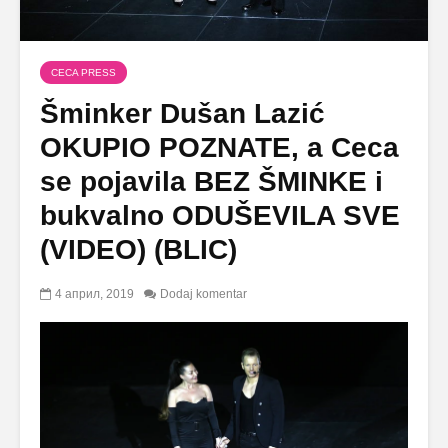
CECA PRESS
Šminker Dušan Lazić
OKUPIO POZNATE, a Ceca
se pojavila BEZ ŠMINKE i
bukvalno ODUŠEVILA SVE
(VIDEO) (BLIC)
4 април, 2019
Dodaj komentar