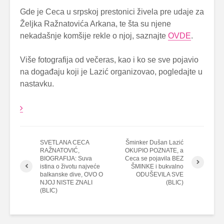
Gde je Ceca u srpskoj prestonici živela pre udaje za
Željka Ražnatovića Arkana, te šta su njene
nekadašnje komšije rekle o njoj, saznajte
OVDE
.
Više fotografija od večeras, kao i ko se sve pojavio
na događaju koji je Lazić organizovao, pogledajte u
nastavku.
SVETLANA CECA
Šminker Dušan Lazić
RAŽNATOVIĆ,
OKUPIO POZNATE, a
BIOGRAFIJA: Suva
Ceca se pojavila BEZ
istina o životu najveće
ŠMINKE i bukvalno
balkanske dive, OVO O
ODUŠEVILA SVE
NJOJ NISTE ZNALI
(BLIC)
(BLIC)