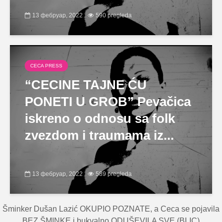
13 фебруар, 2022
590 pregleda
CECA PRESS
“CECINE TAJNE ĆU
PONETI U GROB” Pevačica
iskreno o odnosu sa folk
zvezdom i traumama iz...
13 фебруар, 2022
589 pregleda
Šminker Dušan Lazić OKUPIO POZNATE, a Ceca se pojavila
BEZ ŠMINKE i bukvalno ODUŠEVILA SVE (BLIC)