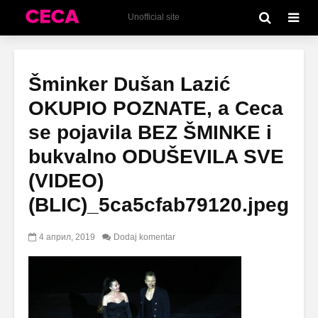
Unofficial site
Šminker Dušan Lazić
OKUPIO POZNATE, a Ceca
se pojavila BEZ ŠMINKE i
bukvalno ODUŠEVILA SVE
(VIDEO)
(BLIC)_5ca5cfab79120.jpeg
4 април, 2019
Dodaj komentar