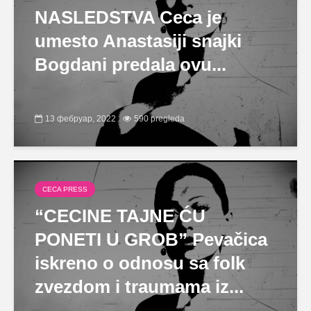
NASLEDSTVA Ceca je
umesto Anastasiji snajki
Bogdani predala ovu...
13 фебруар, 2022
590 pregleda
CECA PRESS
“CECINE TAJNE ĆU
PONETI U GROB” Pevačica
iskreno o odnosu sa folk
zvezdom i traumama iz...