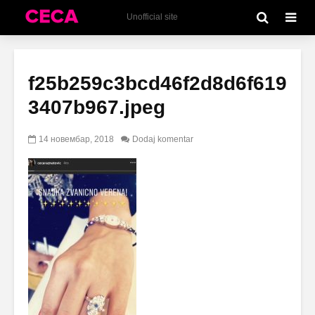
Unofficial site
f25b259c3bcd46f2d8d6f619
3407b967.jpeg
14 новембар, 2018
Dodaj komentar