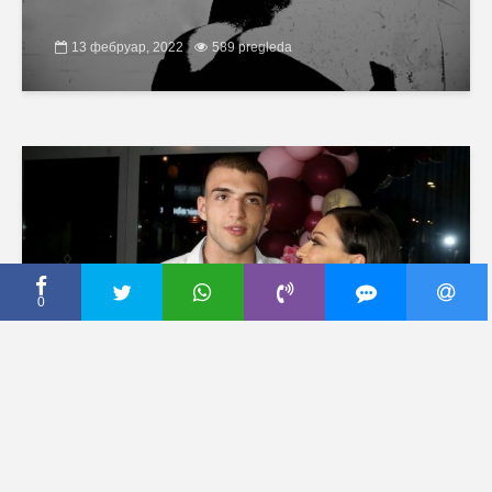
13 фебруар, 2022
589 pregleda
0
CECA PRESS
“SNAJKA ZVANIČNO