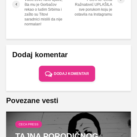
šta mu je Gorbačov
Ražnatović UPLAŠILA
rekao o ludim Srbima i
sve porukom koju je
zašto su Titovi
ostavila na Instagramu
saradnici mislili da nije
normalan!
Dodaj komentar
DODAJ KOMENTAR
Povezane vesti
CECA PRESS
TAJNA PORODIČNOG