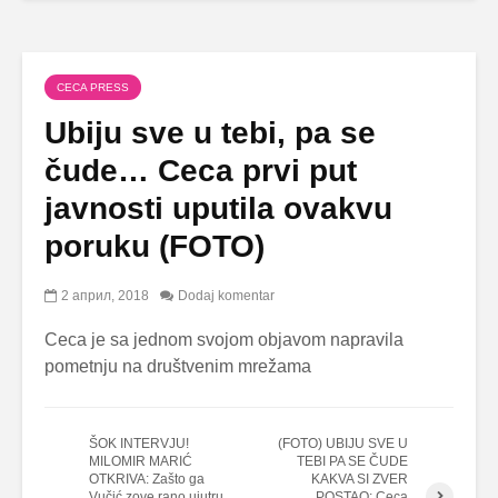
CECA PRESS
Ubiju sve u tebi, pa se
čude… Ceca prvi put
javnosti uputila ovakvu
poruku (FOTO)
2 април, 2018
Dodaj komentar
Ceca je sa jednom svojom objavom napravila
pometnju na društvenim mrežama
ŠOK INTERVJU!
(FOTO) UBIJU SVE U
MILOMIR MARIĆ
TEBI PA SE ČUDE
OTKRIVA: Zašto ga
KAKVA SI ZVER
Vučić zove rano ujutru,
POSTAO: Ceca