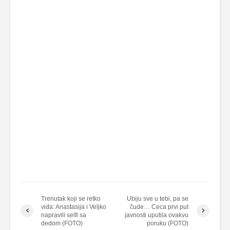
Trenutak koji se retko
Ubiju sve u tebi, pa se
viđa: Anastasija i Veljko
čude… Ceca prvi put
napravili selfi sa
javnosti uputila ovakvu
dedom (FOTO)
poruku (FOTO)