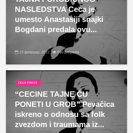
NASLEDSTVA Ceca je
umesto Anastasiji snajki
Bogdani predala ovu...
13 фебруар, 2022
590 pregleda
CECA PRESS
“CECINE TAJNE ĆU
PONETI U GROB” Pevačica
iskreno o odnosu sa folk
zvezdom i traumama iz...