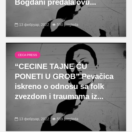
Bogdani predala ovu...
13 фебруар, 2022
590 pregleda
CECA PRESS
“CECINE TAJNE ĆU
PONETI U GROB” Pevačica
iskreno o odnosu sa folk
zvezdom i traumama iz...
13 фебруар, 2022
589 pregleda