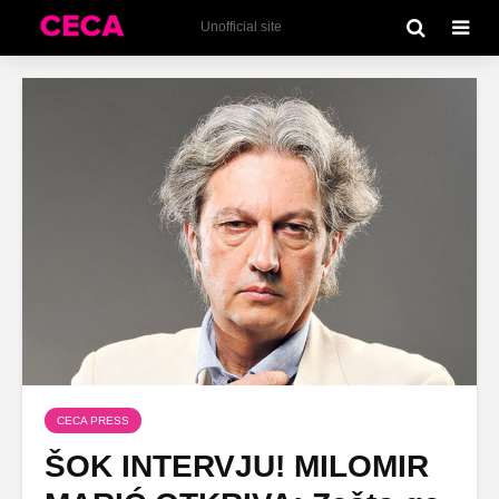
Unofficial site
CECA PRESS
ŠOK INTERVJU! MILOMIR