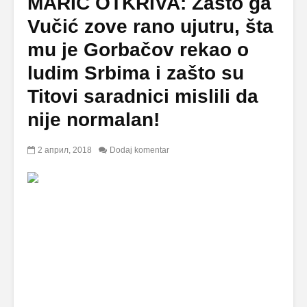
MARIĆ OTKRIVA: Zašto ga
Vučić zove rano ujutru, šta
mu je Gorbačov rekao o
ludim Srbima i zašto su
Titovi saradnici mislili da
nije normalan!
2 април, 2018
Dodaj komentar