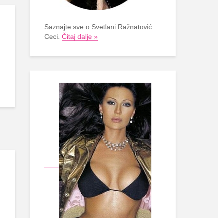
Saznajte sve o Svetlani Ražnatović
Ceci.
Čitaj dalje »