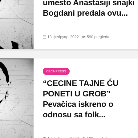
umesto Anastasiji snajki
Bogdani predala ovu...
13 фебруар, 2022
590 pregleda
CECA PRESS
“CECINE TAJNE ĆU
PONETI U GROB”
Pevačica iskreno o
odnosu sa folk...