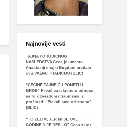
Najnovije vesti
TAJNA PORODIČNOG
NASLEDSTVA Ceca je umesto
Anastasiji snajki Bogdani predala
ovu VAŽNU TRADICIJU (BLIC)
“CECINE TAJNE ĆU PONETI U
GROB” Pevačica iskreno o odnosu
sa folk zvezdom i traumama iz
prošlosti: “Plakali smo od straha”
(BLIC)
“TO ŽELIM, JER MI SE OVE
GODINE NIJE DESILO” Ceca skroz