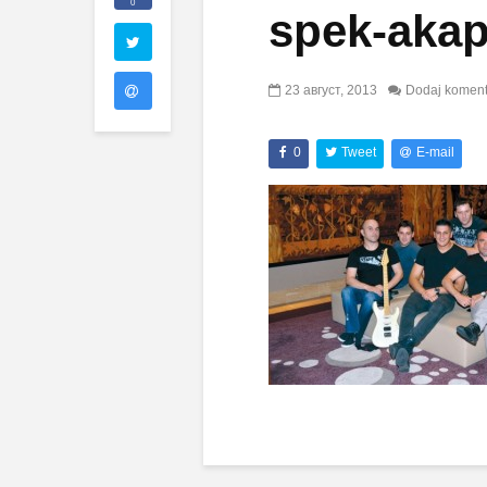
0
spek-akap
23 август, 2013
Dodaj koment
0
Tweet
E-mail