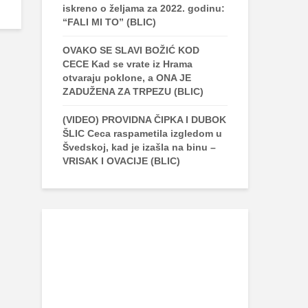
iskreno o željama za 2022. godinu:
“FALI MI TO” (BLIC)
OVAKO SE SLAVI BOŽIĆ KOD
CECE Kad se vrate iz Hrama
otvaraju poklone, a ONA JE
ZADUŽENA ZA TRPEZU (BLIC)
(VIDEO) PROVIDNA ČIPKA I DUBOK
ŠLIC Ceca raspametila izgledom u
Švedskoj, kad je izašla na binu –
VRISAK I OVACIJE (BLIC)