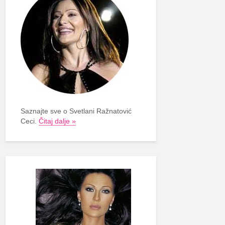
Saznajte sve o Svetlani Ražnatović
Ceci.
Čitaj dalje »