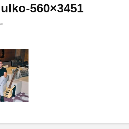
ulko-560×3451
ar