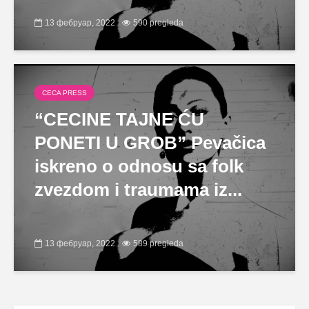
13 фебруар, 2022
590 pregleda
CECA PRESS
“CECINE TAJNE ĆU
PONETI U GROB” Pevačica
iskreno o odnosu sa folk
zvezdom i traumama iz...
13 фебруар, 2022
589 pregleda