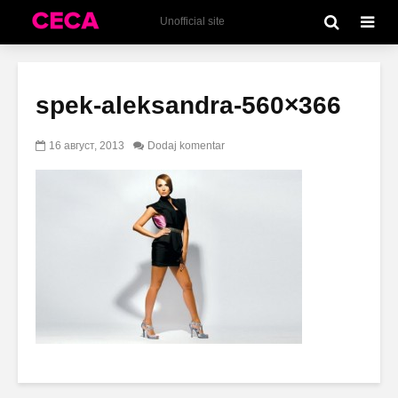
Unofficial site
spek-aleksandra-560×366
16 август, 2013
Dodaj komentar