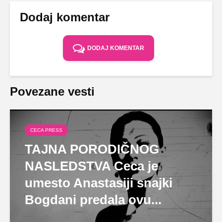
Dodaj komentar
DODAJ KOMENTAR
Povezane vesti
CECA PRESS
TAJNA PORODIČNOG
NASLEDSTVA Ceca je
umesto Anastasiji snajki
Bogdani predala ovu...