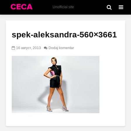
Unofficial site
spek-aleksandra-560×3661
16 август, 2013
Dodaj komentar