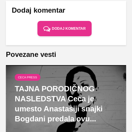
Dodaj komentar
DODAJ KOMENTAR
Povezane vesti
CECA PRESS
TAJNA PORODIČNOG
NASLEDSTVA Ceca je
umesto Anastasiji snajki
Bogdani predala ovu...