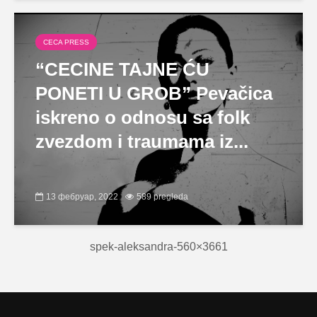
CECA PRESS
“CECINE TAJNE ĆU
PONETI U GROB” Pevačica
iskreno o odnosu sa folk
zvezdom i traumama iz...
13 фебруар, 2022
589 pregleda
spek-aleksandra-560×3661