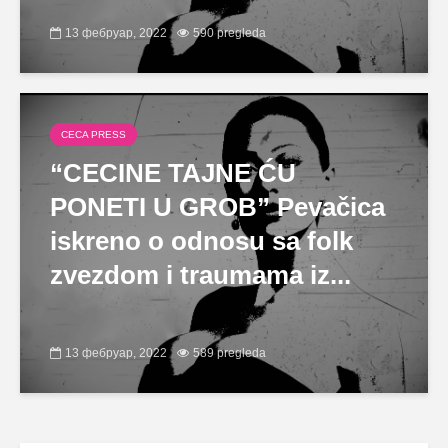
13 фебруар, 2022
590 pregleda
CECA PRESS
“CECINE TAJNE ĆU
PONETI U GROB” Pevačica
iskreno o odnosu sa folk
zvezdom i traumama iz...
13 фебруар, 2022
589 pregleda