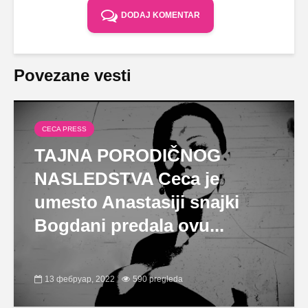
DODAJ KOMENTAR
Povezane vesti
CECA PRESS
TAJNA PORODIČNOG
NASLEDSTVA Ceca je
umesto Anastasiji snajki
Bogdani predala ovu...
13 фебруар, 2022
590 pregleda