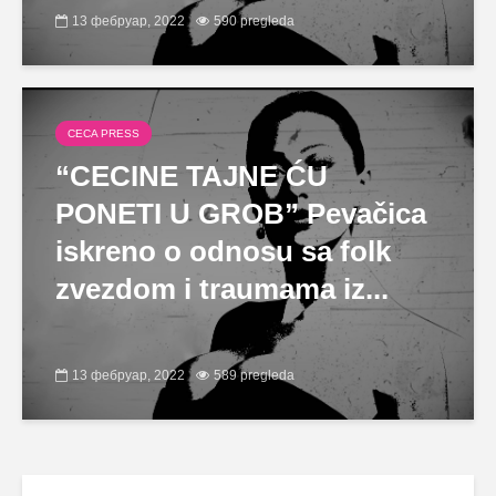
13 фебруар, 2022
590 pregleda
CECA PRESS
“CECINE TAJNE ĆU
PONETI U GROB” Pevačica
iskreno o odnosu sa folk
zvezdom i traumama iz...
13 фебруар, 2022
589 pregleda