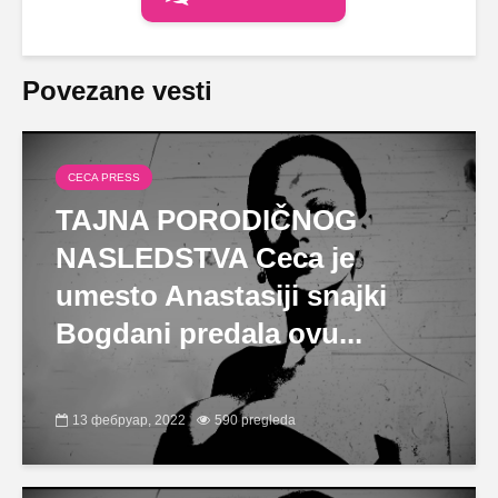
Povezane vesti
CECA PRESS
TAJNA PORODIČNOG
NASLEDSTVA Ceca je
umesto Anastasiji snajki
Bogdani predala ovu...
13 фебруар, 2022
590 pregleda