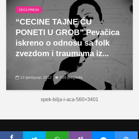
CECA PRESS
“CECINE TAJNE ĆU
PONETI U GROB” Pevačica
iskreno o odnosu sa folk
zvezdom i traumama iz...
13 фебруар, 2022
589 pregleda
spek-bilja-i-aca-560×3401
Copyright © Ceca.rs 2010-2026 |
Politika privatnosti
|
Uslovi korišćenja