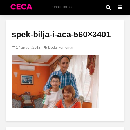
Unofficial site
spek-bilja-i-aca-560×3401
17 август, 2013
Dodaj komentar