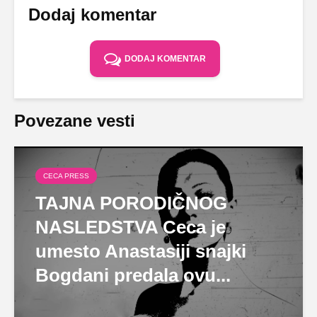
Dodaj komentar
DODAJ KOMENTAR
Povezane vesti
CECA PRESS
TAJNA PORODIČNOG
NASLEDSTVA Ceca je
umesto Anastasiji snajki
Bogdani predala ovu...