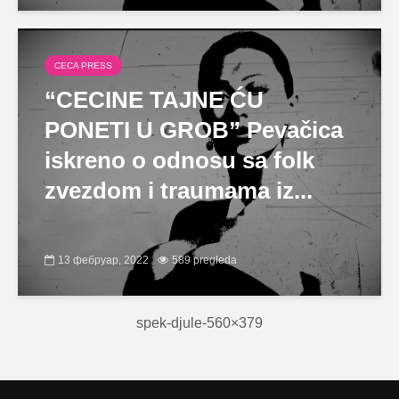
CECA PRESS
“CECINE TAJNE ĆU
PONETI U GROB” Pevačica
iskreno o odnosu sa folk
zvezdom i traumama iz...
13 фебруар, 2022
589 pregleda
spek-djule-560×379