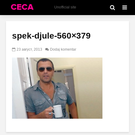
Unofficial site
spek-djule-560×379
23 август, 2013
Dodaj komentar