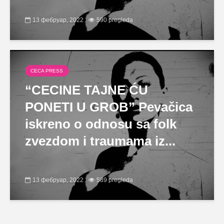
13 фебруар, 2022
590 pregleda
CECA PRESS
“CECINE TAJNE ĆU
PONETI U GROB” Pevačica
iskreno o odnosu sa folk
zvezdom i traumama iz...
13 фебруар, 2022
589 pregleda