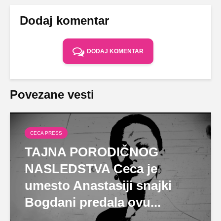
Dodaj komentar
DODAJ KOMENTAR
Povezane vesti
CECA PRESS
TAJNA PORODIČNOG
NASLEDSTVA Ceca je
umesto Anastasiji snajki
Bogdani predala ovu...