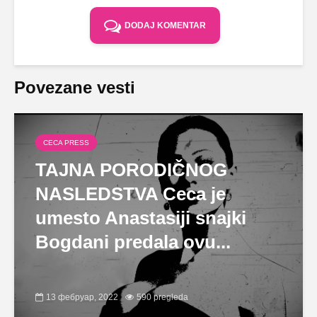
DODAJ KOMENTAR
Povezane vesti
CECA PRESS
TAJNA PORODIČNOG
NASLEDSTVA Ceca je
umesto Anastasiji snajki
Bogdani predala ovu...
13 фебруар, 2022
590 pregleda