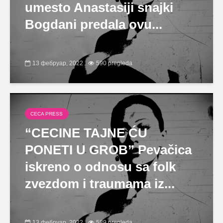
umesto Anastasiji snajki
Bogdani predala ovu...
13 фебруар, 2022
590 pregleda
CECA PRESS
“CECINE TAJNE ĆU
PONETI U GROB” Pevačica
iskreno o odnosu sa folk
zvezdom i traumama iz...
13 фебруар, 2022
589 pregleda