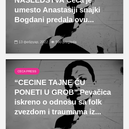
NASLEDSTVA Ceca je
umesto Anastasiji snajki
Bogdani predala ovu...
13 фебруар, 2022
590 pregleda
CECA PRESS
“CECINE TAJNE ĆU
PONETI U GROB” Pevačica
iskreno o odnosu sa folk
zvezdom i traumama iz...