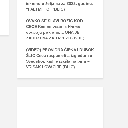
iskreno o željama za 2022. godinu:
“FALI MI TO” (BLIC)
OVAKO SE SLAVI BOŽIĆ KOD
CECE Kad se vrate iz Hrama
otvaraju poklone, a ONA JE
ZADUŽENA ZA TRPEZU (BLIC)
(VIDEO) PROVIDNA ČIPKA I DUBOK
ŠLIC Ceca raspametila izgledom u
Švedskoj, kad je izašla na binu –
VRISAK I OVACIJE (BLIC)