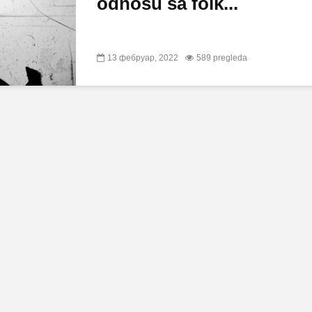
odnosu sa folk...
13 фебруар, 2022
589 pregleda