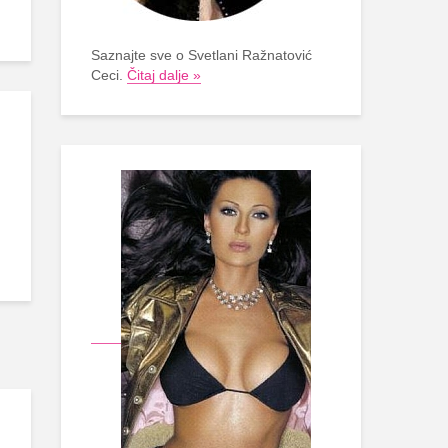
Saznajte sve o Svetlani Ražnatović
Ceci.
Čitaj dalje »