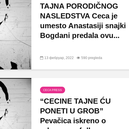
TAJNA PORODIČNOG
NASLEDSTVA Ceca je
umesto Anastasiji snajki
Bogdani predala ovu...
13 фебруар, 2022
590 pregleda
CECA PRESS
“CECINE TAJNE ĆU
PONETI U GROB”
Pevačica iskreno o