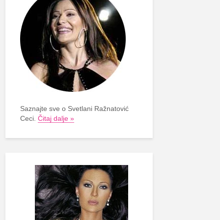
Saznajte sve o Svetlani Ražnatović
Ceci.
Čitaj dalje »