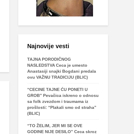
Najnovije vesti
TAJNA PORODIČNOG
NASLEDSTVA Ceca je umesto
Anastasiji snajki Bogdani predala
ovu VAŽNU TRADICIJU (BLIC)
“CECINE TAJNE ĆU PONETI U
GROB” Pevačica iskreno o odnosu
sa folk zvezdom i traumama iz
prošlosti: “Plakali smo od straha”
(BLIC)
“TO ŽELIM, JER MI SE OVE
GODINE NIJE DESILO” Ceca skroz