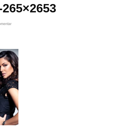
-265×2653
omentar