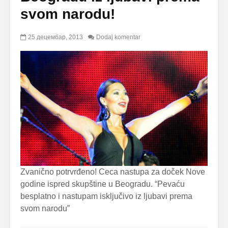
svom narodu!
25 децембар, 2013
Dodaj komentar
Zvanično potrvrđeno! Ceca nastupa za doček Nove
godine ispred skupštine u Beogradu. “Pevaću
besplatno i nastupam isključivo iz ljubavi prema
svom narodu”