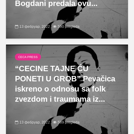
Bogdani predala ovu...
13 фебруар, 2022
590 pregleda
CECA PRESS
“CECINE TAJNE ĆU
PONETI U GROB” Pevačica
iskreno o odnosu sa folk
zvezdom i traumama iz...
13 фебруар, 2022
589 pregleda