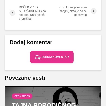
DOČEK PRED
CECA: Još je rano za
SKUPŠTINOM: Ceca
snajku, bitno je da se
sigurna, Nata se još
deca vole
premišlja!
Dodaj komentar
DODAJ KOMENTAR
Povezane vesti
CECA PRESS
TAJNA PORODIČNOG