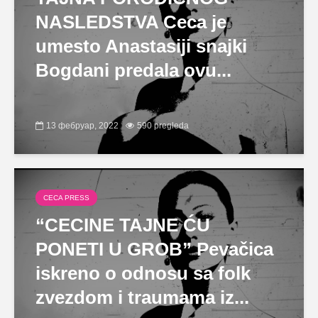
NASLEDSTVA Ceca je
umesto Anastasiji snajki
Bogdani predala ovu...
13 фебруар, 2022
590 pregleda
CECA PRESS
“CECINE TAJNE ĆU
PONETI U GROB” Pevačica
iskreno o odnosu sa folk
zvezdom i traumama iz...