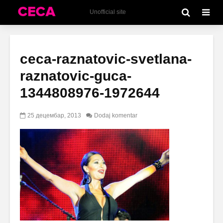
Unofficial site
ceca-raznatovic-svetlana-
raznatovic-guca-
1344808976-1972644
25 децембар, 2013
Dodaj komentar