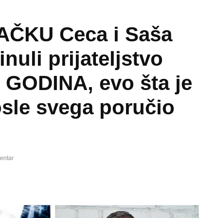
AČKU Ceca i Saša
inuli prijateljstvo
GODINA, evo šta je
osle svega poručio
entar