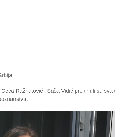
rbija
ji Ceca Ražnatović i Saša Vidić prekinuli su svaki
poznanstva.