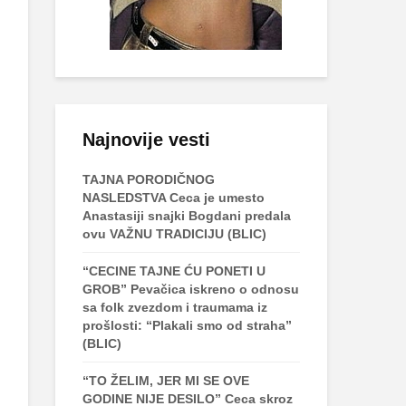
Najnovije vesti
TAJNA PORODIČNOG
NASLEDSTVA Ceca je umesto
Anastasiji snajki Bogdani predala
ovu VAŽNU TRADICIJU (BLIC)
“CECINE TAJNE ĆU PONETI U
GROB” Pevačica iskreno o odnosu
sa folk zvezdom i traumama iz
prošlosti: “Plakali smo od straha”
(BLIC)
“TO ŽELIM, JER MI SE OVE
GODINE NIJE DESILO” Ceca skroz