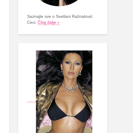
Saznajte sve o Svetlani Ražnatović
Ceci.
Čitaj dalje »