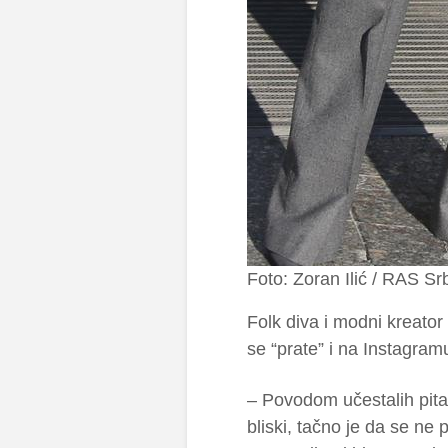
Foto: Zoran Ilić / RAS Srb
Folk diva i modni kreator
se “prate” i na Instagram
– Povodom učestalih pita
bliski, tačno je da se ne