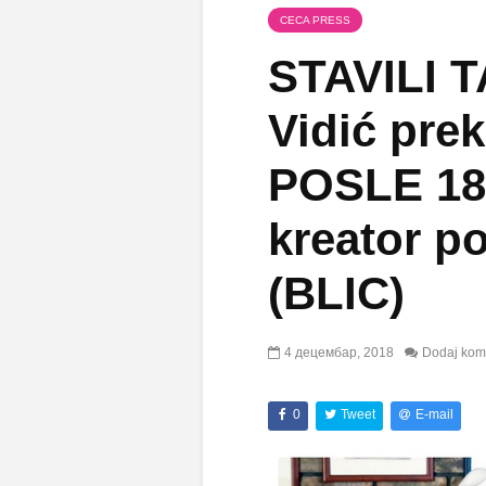
CECA PRESS
STAVILI T
Vidić prek
POSLE 18 
kreator p
(BLIC)
4 децембар, 2018
Dodaj kom
0
Tweet
E-mail