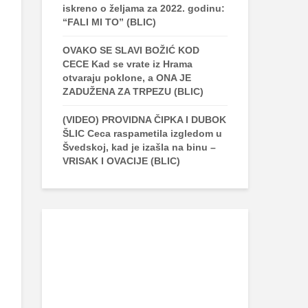
iskreno o željama za 2022. godinu:
“FALI MI TO” (BLIC)
OVAKO SE SLAVI BOŽIĆ KOD
CECE Kad se vrate iz Hrama
otvaraju poklone, a ONA JE
ZADUŽENA ZA TRPEZU (BLIC)
(VIDEO) PROVIDNA ČIPKA I DUBOK
ŠLIC Ceca raspametila izgledom u
Švedskoj, kad je izašla na binu –
VRISAK I OVACIJE (BLIC)