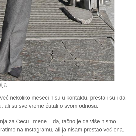
ija
 već nekoliko meseci nisu u kontaktu, prestali su i da
u, ali su sve vreme ćutali o svom odnosu.
nja za Cecu i mene – da, tačno je da više nismo
 pratimo na Instagramu, ali ja nisam prestao već ona.