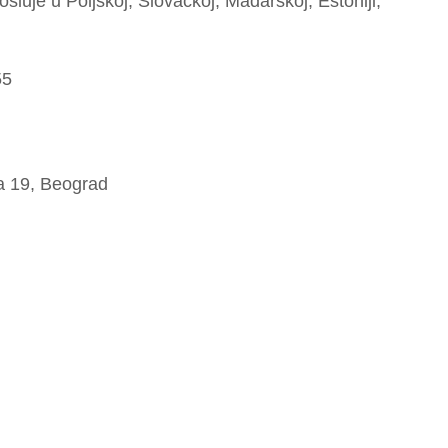
sluje u Poljskoj, Slovačkoj, Mađarskoj, Estoniji,
55
a 19, Beograd