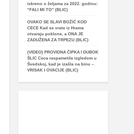
iskreno o željama za 2022. godinu:
“FALI MI TO” (BLIC)
OVAKO SE SLAVI BOŽIĆ KOD
CECE Kad se vrate iz Hrama
otvaraju poklone, a ONA JE
ZADUŽENA ZA TRPEZU (BLIC)
(VIDEO) PROVIDNA ČIPKA I DUBOK
ŠLIC Ceca raspametila izgledom u
Švedskoj, kad je izašla na binu –
VRISAK I OVACIJE (BLIC)