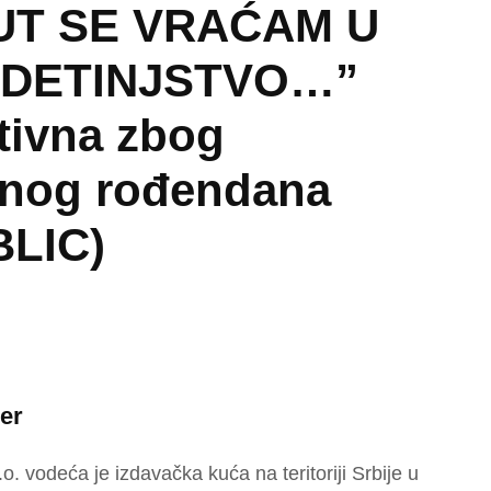
UT SE VRAĆAM U
 DETINJSTVO…”
tivna zbog
inog rođendana
BLIC)
er
o. vodeća je izdavačka kuća na teritoriji Srbije u