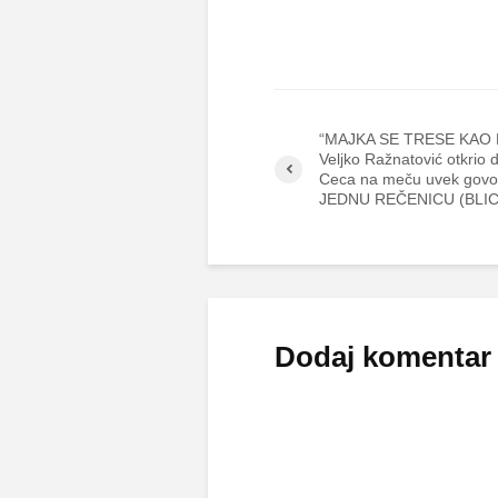
“MAJKA SE TRESE KAO
Veljko Ražnatović otkrio
Ceca na meču uvek govo
JEDNU REČENICU (BLIC
Dodaj komentar