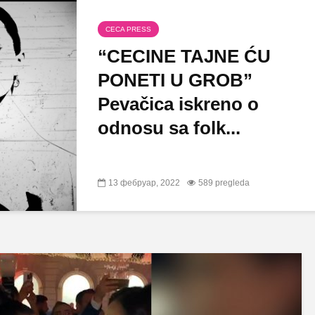
CECA PRESS
“CECINE TAJNE ĆU
PONETI U GROB”
Pevačica iskreno o
odnosu sa folk...
13 фебруар, 2022
589 pregleda