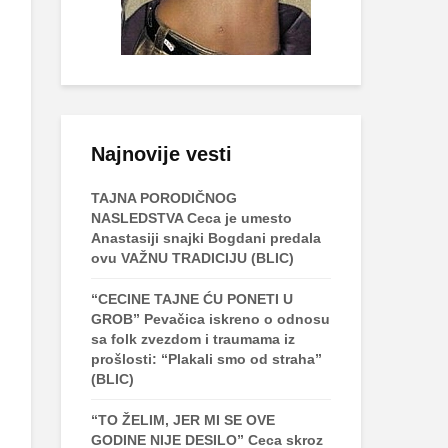
Najnovije vesti
TAJNA PORODIČNOG
NASLEDSTVA Ceca je umesto
Anastasiji snajki Bogdani predala
ovu VAŽNU TRADICIJU (BLIC)
“CECINE TAJNE ĆU PONETI U
GROB” Pevačica iskreno o odnosu
sa folk zvezdom i traumama iz
prošlosti: “Plakali smo od straha”
(BLIC)
“TO ŽELIM, JER MI SE OVE
GODINE NIJE DESILO” Ceca skroz