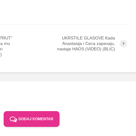
 PRUT”
UKRSTILE GLASOVE Kada
 da mu
Anastasija i Ceca zapevaju,
ri
nastaje HAOS (VIDEO) (BLIC)
)
DODAJ KOMENTAR