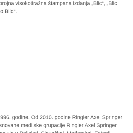
brojna visokotiražna štampana izdanja „Blic“, „Blic
o Bild“.
996. godine. Od 2010. godine Ringier Axel Springer
snovane medijske grupacije Ringier Axel Springer