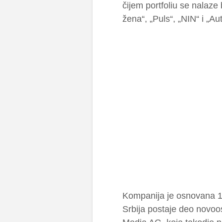
čijem portfoliu se nalaze 
žena“, „Puls“, „NIN“ i „Aut
Kompanija je osnovana 1
Srbija postaje deo novoo