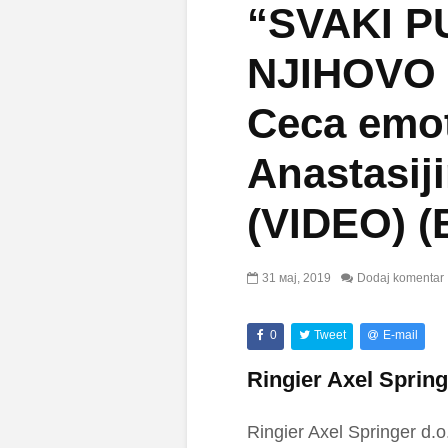
“SVAKI P
NJIHOVO
Ceca emo
Anastasij
(VIDEO) (
31 мај, 2019
Dodaj komentar
0
Tweet
E-mail
Ringier Axel Spring
Ringier Axel Springer d.o.