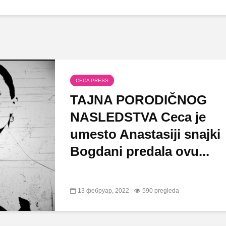
CECA PRESS
TAJNA PORODIČNOG
NASLEDSTVA Ceca je
umesto Anastasiji snajki
Bogdani predala ovu...
13 фебруар, 2022
590 pregleda