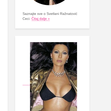
Saznajte sve o Svetlani Ražnatović
Ceci.
Čitaj dalje »