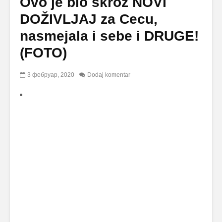
Ovo je bio skroz NOVI
DOŽIVLJAJ za Cecu,
nasmejala i sebe i DRUGE!
(FOTO)
3 фебруар, 2020
Dodaj komentar