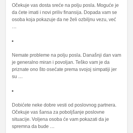
Očekuje vas dosta sreće na polju posla. Moguće je
da ćete imati i novi priliv finansija. Dopada vam se
osoba koja pokazuje da ne želi ozbiljnu vezu, već
…
Nemate probleme na polju posla. Današnji dan vam
je generalno miran i povoljan. Teško vam je da
priznate ono što osećate prema svojoj simpatiji jer
su …
Dobićete neke dobre vesti od poslovnog partnera.
Očekuje vas šansa za poboljšanje poslovne
situacije. Voljena osoba će vam pokazati da je
spremna da bude …