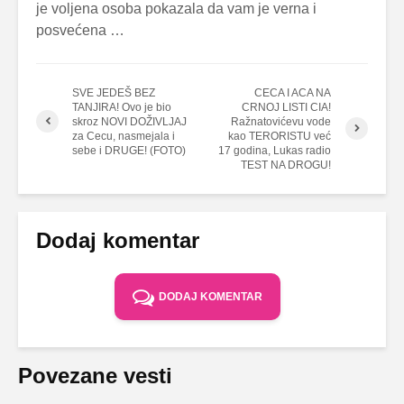
je voljena osoba pokazala da vam je verna i
posvećena …
SVE JEDEŠ BEZ
CECA I ACA NA
TANJIRA! Ovo je bio
CRNOJ LISTI CIA!
skroz NOVI DOŽIVLJAJ
Ražnatovićevu vode
za Cecu, nasmejala i
kao TERORISTU već
sebe i DRUGE! (FOTO)
17 godina, Lukas radio
TEST NA DROGU!
Dodaj komentar
DODAJ KOMENTAR
Povezane vesti