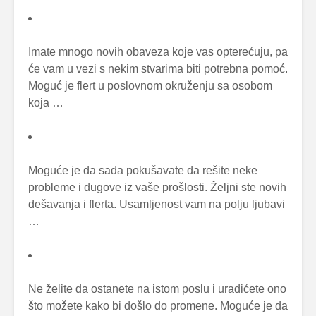
Imate mnogo novih obaveza koje vas opterećuju, pa
će vam u vezi s nekim stvarima biti potrebna pomoć.
Moguć je flert u poslovnom okruženju sa osobom
koja …
Moguće je da sada pokušavate da rešite neke
probleme i dugove iz vaše prošlosti. Željni ste novih
dešavanja i flerta. Usamljenost vam na polju ljubavi
…
Ne želite da ostanete na istom poslu i uradićete ono
što možete kako bi došlo do promene. Moguće je da