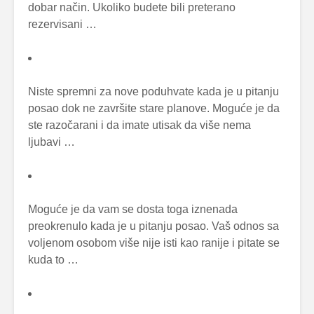
dobar način. Ukoliko budete bili preterano
rezervisani …
Niste spremni za nove poduhvate kada je u pitanju
posao dok ne završite stare planove. Moguće je da
ste razočarani i da imate utisak da više nema
ljubavi …
Moguće je da vam se dosta toga iznenada
preokrenulo kada je u pitanju posao. Vaš odnos sa
voljenom osobom više nije isti kao ranije i pitate se
kuda to …