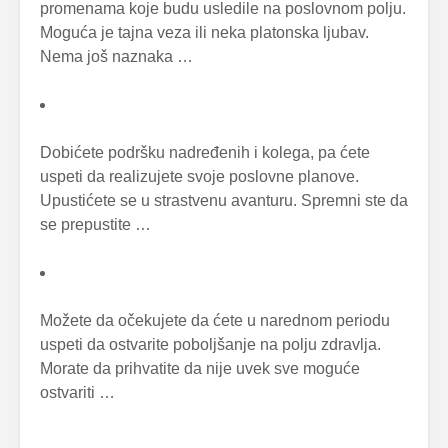
promenama koje budu usledile na poslovnom polju.
Moguća je tajna veza ili neka platonska ljubav.
Nema još naznaka …
Dobićete podršku nadređenih i kolega, pa ćete
uspeti da realizujete svoje poslovne planove.
Upustićete se u strastvenu avanturu. Spremni ste da
se prepustite …
Možete da očekujete da ćete u narednom periodu
uspeti da ostvarite poboljšanje na polju zdravlja.
Morate da prihvatite da nije uvek sve moguće
ostvariti …