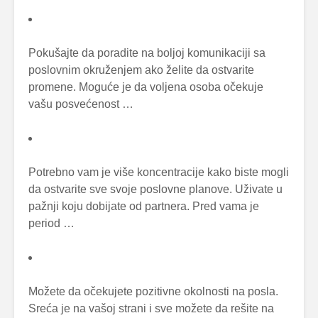
Pokušajte da poradite na boljoj komunikaciji sa
poslovnim okruženjem ako želite da ostvarite
promene. Moguće je da voljena osoba očekuje
vašu posvećenost …
Potrebno vam je više koncentracije kako biste mogli
da ostvarite sve svoje poslovne planove. Uživate u
pažnji koju dobijate od partnera. Pred vama je
period …
Možete da očekujete pozitivne okolnosti na posla.
Sreća je na vašoj strani i sve možete da rešite na