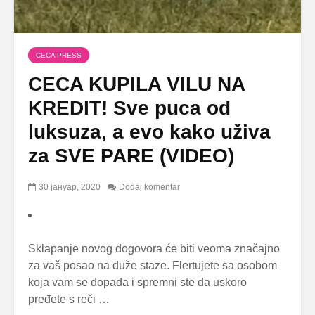
CECA PRESS
CECA KUPILA VILU NA
KREDIT! Sve puca od
luksuza, a evo kako uživa
za SVE PARE (VIDEO)
30 јануар, 2020
Dodaj komentar
Sklapanje novog dogovora će biti veoma značajno
za vaš posao na duže staze. Flertujete sa osobom
koja vam se dopada i spremni ste da uskoro
pređete s reči …