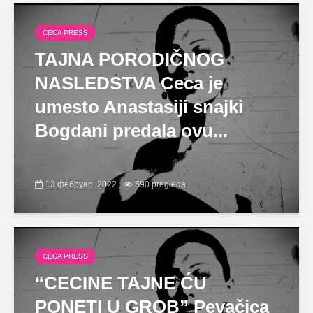
CECA PRESS
TAJNA PORODIČNOG
NASLEDSTVA Ceca je
umesto Anastasiji snajki
Bogdani predala ovu...
13 фебруар, 2022
590 pregleda
CECA PRESS
“CECINE TAJNE ĆU
PONETI U GROB” Pevačica