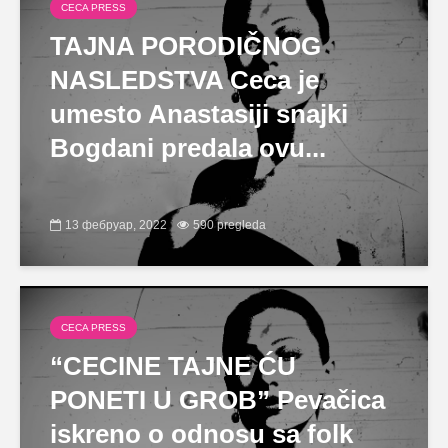
CECA PRESS
TAJNA PORODIČNOG
NASLEDSTVA Ceca je
umesto Anastasiji snajki
Bogdani predala ovu...
13 фебруар, 2022
590 pregleda
CECA PRESS
“CECINE TAJNE ĆU
PONETI U GROB” Pevačica
iskreno o odnosu sa folk