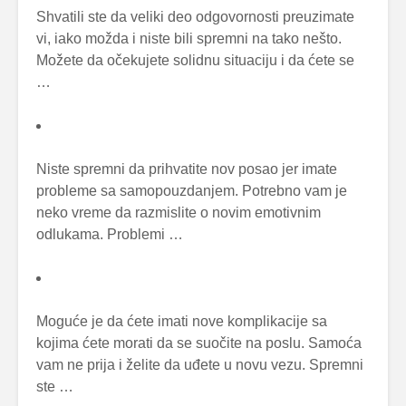
Shvatili ste da veliki deo odgovornosti preuzimate
vi, iako možda i niste bili spremni na tako nešto.
Možete da očekujete solidnu situaciju i da ćete se
…
Niste spremni da prihvatite nov posao jer imate
probleme sa samopouzdanjem. Potrebno vam je
neko vreme da razmislite o novim emotivnim
odlukama. Problemi …
Moguće je da ćete imati nove komplikacije sa
kojima ćete morati da se suočite na poslu. Samoća
vam ne prija i želite da uđete u novu vezu. Spremni
ste …