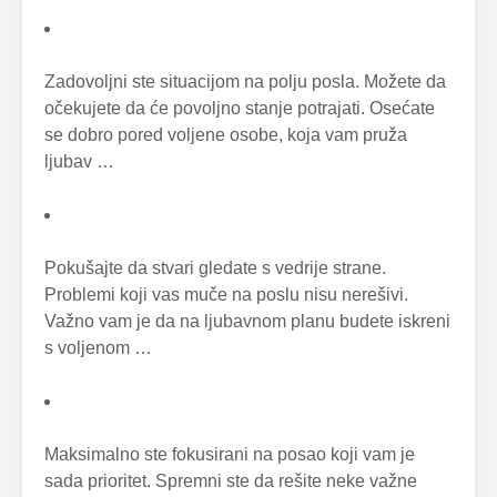
Zadovoljni ste situacijom na polju posla. Možete da
očekujete da će povoljno stanje potrajati. Osećate
se dobro pored voljene osobe, koja vam pruža
ljubav …
Pokušajte da stvari gledate s vedrije strane.
Problemi koji vas muče na poslu nisu nerešivi.
Važno vam je da na ljubavnom planu budete iskreni
s voljenom …
Maksimalno ste fokusirani na posao koji vam je
sada prioritet. Spremni ste da rešite neke važne