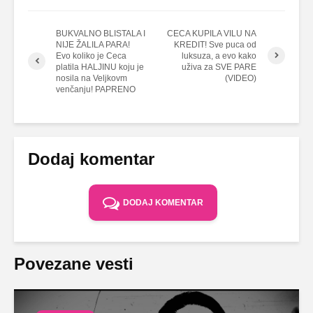
BUKVALNO BLISTALA I
CECA KUPILA VILU NA
NIJE ŽALILA PARA!
KREDIT! Sve puca od
Evo koliko je Ceca
luksuza, a evo kako
platila HALJINU koju je
uživa za SVE PARE
nosila na Veljkovm
(VIDEO)
venčanju! PAPRENO
Dodaj komentar
DODAJ KOMENTAR
Povezane vesti