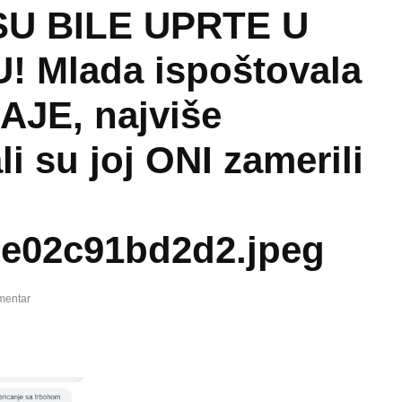
SU BILE UPRTE U
 Mlada ispoštovala
AJE, najviše
li su joj ONI zamerili
e02c91bd2d2.jpeg
mentar