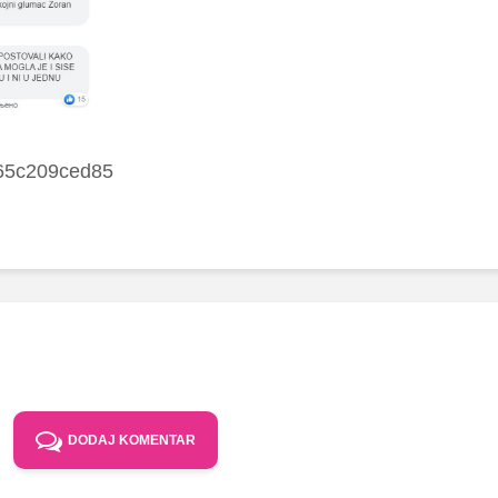
65c209ced85
DODAJ KOMENTAR