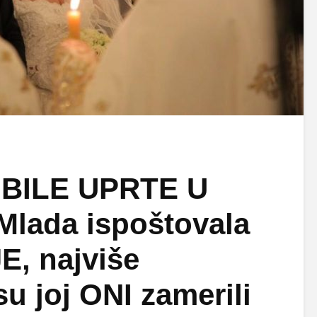
 BILE UPRTE U
lada ispoštovala
, najviše
su joj ONI zamerili