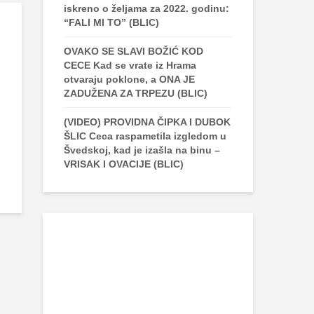
iskreno o željama za 2022. godinu:
“FALI MI TO” (BLIC)
OVAKO SE SLAVI BOŽIĆ KOD
CECE Kad se vrate iz Hrama
otvaraju poklone, a ONA JE
ZADUŽENA ZA TRPEZU (BLIC)
(VIDEO) PROVIDNA ČIPKA I DUBOK
ŠLIC Ceca raspametila izgledom u
Švedskoj, kad je izašla na binu –
VRISAK I OVACIJE (BLIC)