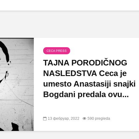
CECA PRESS
TAJNA PORODIČNOG
NASLEDSTVA Ceca je
umesto Anastasiji snajki
Bogdani predala ovu...
13 фебруар, 2022
590 pregleda