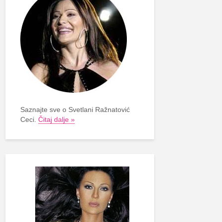
Saznajte sve o Svetlani Ražnatović
Ceci.
Čitaj dalje »