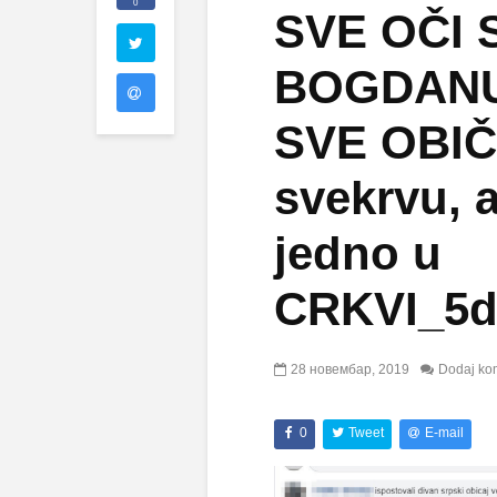
0
SVE OČI 
BOGDANU!
SVE OBIČ
svekrvu, a
jedno u
CRKVI_5d
28 новембар, 2019
Dodaj ko
0
Tweet
E-mail