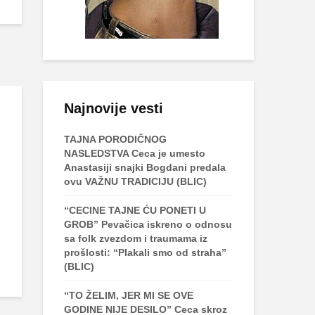
Najnovije vesti
TAJNA PORODIČNOG
NASLEDSTVA Ceca je umesto
Anastasiji snajki Bogdani predala
ovu VAŽNU TRADICIJU (BLIC)
“CECINE TAJNE ĆU PONETI U
GROB” Pevačica iskreno o odnosu
sa folk zvezdom i traumama iz
prošlosti: “Plakali smo od straha”
(BLIC)
“TO ŽELIM, JER MI SE OVE
GODINE NIJE DESILO” Ceca skroz