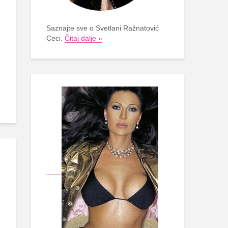
Saznajte sve o Svetlani Ražnatović
Ceci.
Čitaj dalje »