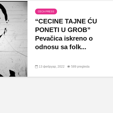
CECA PRESS
“CECINE TAJNE ĆU
PONETI U GROB”
Pevačica iskreno o
odnosu sa folk...
13 фебруар, 2022
589 pregleda