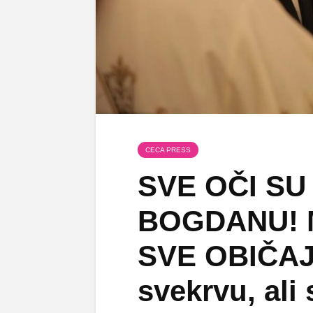
CECA PRESS
SVE OČI SU
BOGDANU! M
SVE OBIČAJE
svekrvu, ali 