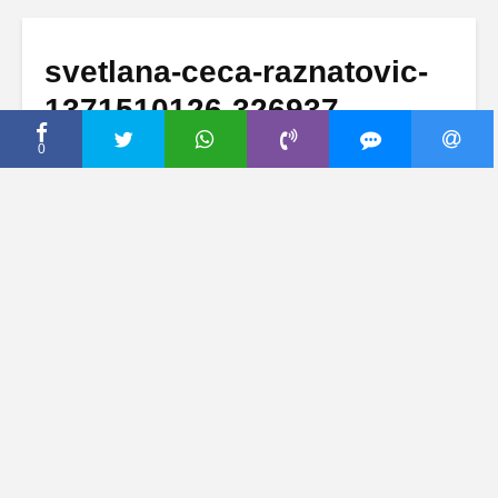
svetlana-ceca-raznatovic-
1371510126-326937
0
18 јун, 2013
Dodaj komentar