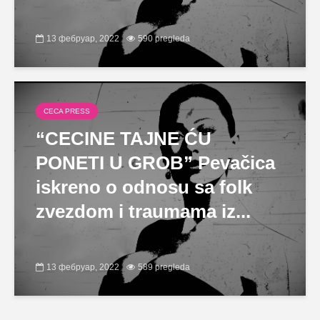
13 фебруар, 2022
590 pregleda
CECA PRESS
“CECINE TAJNE ĆU
PONETI U GROB” Pevačica
iskreno o odnosu sa folk
zvezdom i traumama iz...
13 фебруар, 2022
589 pregleda