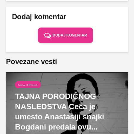
Dodaj komentar
DODAJ KOMENTAR
Povezane vesti
CECA PRESS
TAJNA PORODIČNOG
NASLEDSTVA Ceca je
umesto Anastasiji snajki
Bogdani predala ovu...