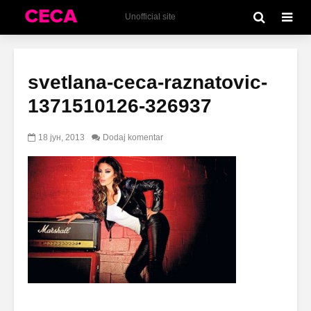
Unofficial site
svetlana-ceca-raznatovic-
1371510126-326937
18 јун, 2013
Dodaj komentar