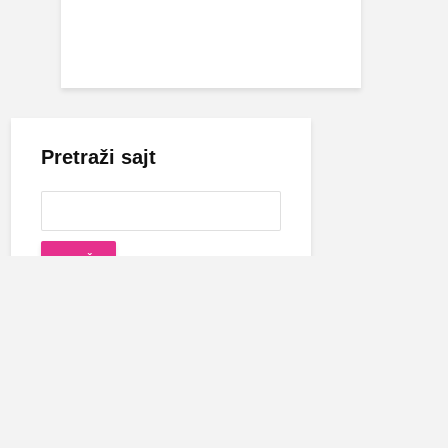
Pretraži sajt
Cecina biografija