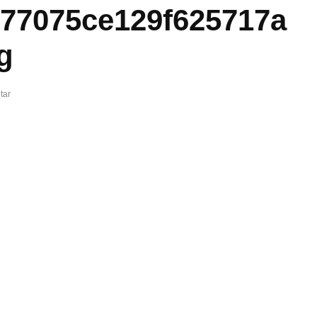
577075ce129f625717a
g
tar