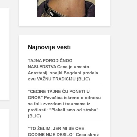
Najnovije vesti
TAJNA PORODIČNOG
NASLEDSTVA Ceca je umesto
Anastasiji snajki Bogdani predala
ovu VAŽNU TRADICIJU (BLIC)
“CECINE TAJNE ĆU PONETI U
GROB” Pevačica iskreno o odnosu
sa folk zvezdom i traumama iz
prošlosti: “Plakali smo od straha”
(BLIC)
“TO ŽELIM, JER MI SE OVE
GODINE NIJE DESILO” Ceca skroz