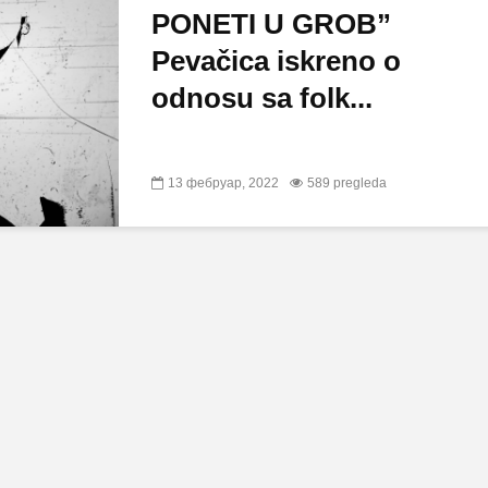
PONETI U GROB”
Pevačica iskreno o
odnosu sa folk...
13 фебруар, 2022
589 pregleda