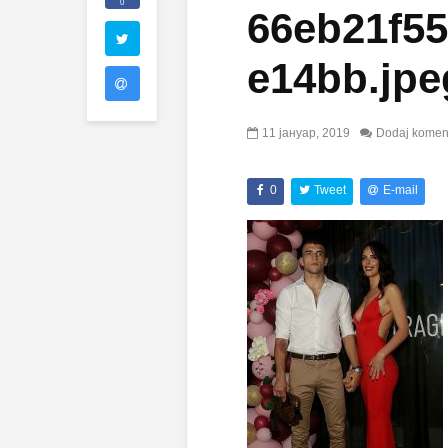
0
66eb21f5
e14bb.jpe
11 јануар, 2019
Dodaj komen
0
Tweet
E-mail