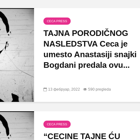
CECA PRESS
TAJNA PORODIČNOG
NASLEDSTVA Ceca je
umesto Anastasiji snajki
Bogdani predala ovu...
13 фебруар, 2022
590 pregleda
CECA PRESS
“CECINE TAJNE ĆU