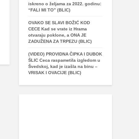
iskreno o željama za 2022. godinu:
“FALI MI TO” (BLIC)
OVAKO SE SLAVI BOŽIĆ KOD
CECE Kad se vrate iz Hrama
otvaraju poklone, a ONA JE
ZADUŽENA ZA TRPEZU (BLIC)
(VIDEO) PROVIDNA ČIPKA I DUBOK
ŠLIC Ceca raspametila izgledom u
Švedskoj, kad je izašla na binu –
VRISAK I OVACIJE (BLIC)