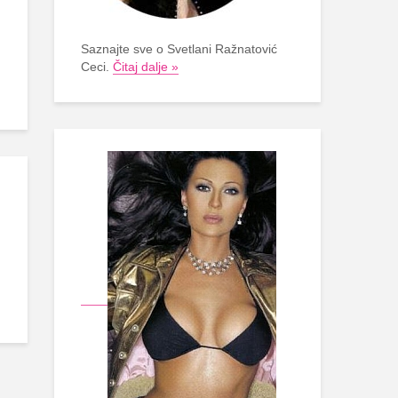
Saznajte sve o Svetlani Ražnatović
Ceci.
Čitaj dalje »